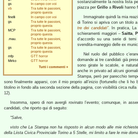
sostanzialmente la nostra lista 
gs
In campo con voi
piazza per
Grillo
a
Rivoli
hanno f
vb
Tra tutte le passioni,
proprio questa
Immaginate quindi la mia reazi
finelli
In campo con voi
gs
Tra tutte le passioni,
di Torino si apriva con un titolo a
proprio questa
tre dei candidati”
. In pratica, L
MCP
Tra tutte le passioni,
schieramenti maggiori –
Saitta
,
P
proprio questa
d’accordo su una serie di temi 
.mau.
Tra tutte le passioni,
proprio questa
svendita-maneggio delle ex munici
gs
Tra tutte le passioni,
proprio questa
Nel ruolo del pubblico c’erano
mfp
GTT horror
domande ai tre candidati già presel
Mirko
GTT horror
sono girate le scatole, e natur
Tutti i commenti
»
anche in privato ad alcuni giornal
Stampa, però per parecchio tempo n
sono finalmente apparsi, con il mio proprio all’inizio (fortunello che li ho 
titolino in fondo alla seconda sezione della pagina, con visibilità circa nul
12).
Insomma, spero di non avergli rovinato l’evento; comunque, in asse
candidati, che riporto qui di seguito:
“Salve,
visto che La Stampa non ha risposto in alcun modo alle mie richieste 
della Liista Civica Provinciale Torino a 5 Stelle, mi limito a fare le mie dom