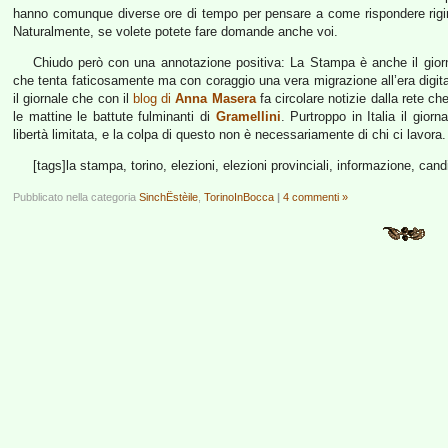
hanno comunque diverse ore di tempo per pensare a come rispondere rigiran
Naturalmente, se volete potete fare domande anche voi.
Chiudo però con una annotazione positiva: La Stampa è anche il gi
che tenta faticosamente ma con coraggio una vera migrazione all’era digitale
il giornale che con il
blog di
Anna Masera
fa circolare notizie dalla rete ch
le mattine le battute fulminanti di
Gramellini
. Purtroppo in Italia il gio
libertà limitata, e la colpa di questo non è necessariamente di chi ci lavora.
[tags]la stampa, torino, elezioni, elezioni provinciali, informazione, cand
Pubblicato nella categoria
SinchËstèile
,
TorinoInBocca
|
4 commenti »