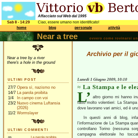
Affacciato sul Web dal 1995
Sab 8 - 14:29
Ciao, essere umano non identificato!
home
blog
personale
attività
Near a tree
ovvero come rovinarsi una 
Archivio per il g
Near a tree by a river
there's a hole in the ground
Lunedì 1 Giugno 2009, 10:10
ULTIMI POST
La Stampa e le ele
27/7
Opera sì, nazismo no
L’
14/7
La parola proibita
altro giorno mi hanno in
1/4
In campo con voi
fatto molto volentieri: La Stampa 
23/2
Nuovo cinema Luftansia
(2026)
dove lavorano vari amici, ed è una
11/2
Wormslayer
In questi anni di blog, infa
l’informazione de La Stampa quand
controllano Torino (nessuna sorp
ULTIMI COMMENTI
campagna elettorale ho tocc
gs
La parola proibita