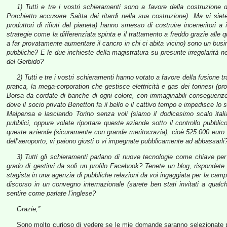
1) Tutti e tre i vostri schieramenti sono a favore della costruzione d
Porchietto accusare Saitta dei ritardi nella sua costruzione). Ma vi sie
produttori di rifiuti del pianeta) hanno smesso di costruire inceneritori a
strategie come la differenziata spinta e il trattamento a freddo grazie alle qua
a far provatamente aumentare il cancro in chi ci abita vicino) sono un busin
pubbliche? E le due inchieste della magistratura su presunte irregolarità ne
del Gerbido?
2) Tutti e tre i vostri schieramenti hanno votato a favore della fusione t
pratica, la mega-corporation che gestisce elettricità e gas dei torinesi 
Borsa da cordate di banche di ogni colore, con immaginabili conseguenze su
dove il socio privato Benetton fa il bello e il cattivo tempo e impedisce lo 
Malpensa e lasciando Torino senza voli (siamo il dodicesimo scalo itali
pubblici, oppure volete riportare queste aziende sotto il controllo pubblico
queste aziende (sicuramente con grande meritocrazia), cioè 525.000 euro a
dell’aeroporto, vi paiono giusti o vi impegnate pubblicamente ad abbassarli
3) Tutti gli schieramenti parlano di nuove tecnologie come chiave p
grado di gestirvi da soli un profilo Facebook? Tenete un blog, rispondete
stagista in una agenzia di pubbliche relazioni da voi ingaggiata per la cam
discorso in un convegno internazionale (sarete ben stati invitati a qualch
sentire come parlate l’inglese?
Grazie,”
Sono molto curioso di vedere se le mie domande saranno selezionate per