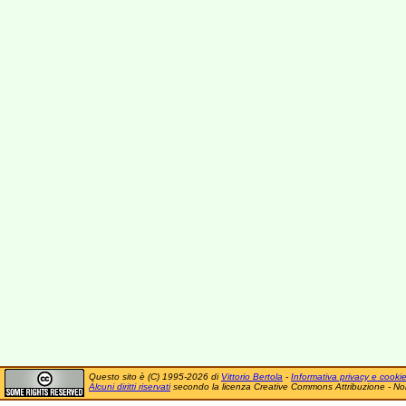
Questo sito è (C) 1995-2026 di
Vittorio Bertola
-
Informativa privacy e cooki
Alcuni diritti riservati
secondo la licenza Creative Commons Attribuzione - No