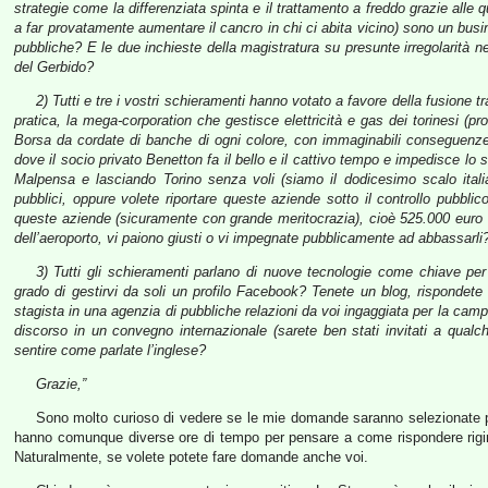
strategie come la differenziata spinta e il trattamento a freddo grazie alle qua
a far provatamente aumentare il cancro in chi ci abita vicino) sono un busin
pubbliche? E le due inchieste della magistratura su presunte irregolarità ne
del Gerbido?
2) Tutti e tre i vostri schieramenti hanno votato a favore della fusione t
pratica, la mega-corporation che gestisce elettricità e gas dei torinesi 
Borsa da cordate di banche di ogni colore, con immaginabili conseguenze su
dove il socio privato Benetton fa il bello e il cattivo tempo e impedisce lo 
Malpensa e lasciando Torino senza voli (siamo il dodicesimo scalo itali
pubblici, oppure volete riportare queste aziende sotto il controllo pubblico
queste aziende (sicuramente con grande meritocrazia), cioè 525.000 euro a
dell’aeroporto, vi paiono giusti o vi impegnate pubblicamente ad abbassarli
3) Tutti gli schieramenti parlano di nuove tecnologie come chiave p
grado di gestirvi da soli un profilo Facebook? Tenete un blog, rispondete
stagista in una agenzia di pubbliche relazioni da voi ingaggiata per la cam
discorso in un convegno internazionale (sarete ben stati invitati a qualch
sentire come parlate l’inglese?
Grazie,”
Sono molto curioso di vedere se le mie domande saranno selezionate per
hanno comunque diverse ore di tempo per pensare a come rispondere rigiran
Naturalmente, se volete potete fare domande anche voi.