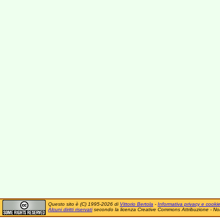
Questo sito è (C) 1995-2026 di
Vittorio Bertola
-
Informativa privacy e cooki
Alcuni diritti riservati
secondo la licenza Creative Commons Attribuzione - No