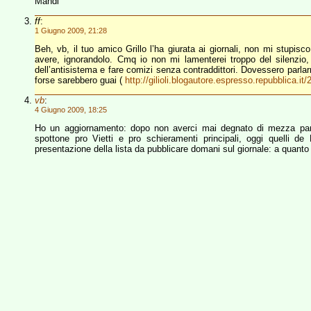
Mandi
ff
:
1 Giugno 2009, 21:28
Beh, vb, il tuo amico Grillo l’ha giurata ai giornali, non mi stupi
avere, ignorandolo. Cmq io non mi lamenterei troppo del silenzio,
dell’antisistema e fare comizi senza contraddittori. Dovessero parl
forse sarebbero guai (
http://gilioli.blogautore.espresso.repubblica.it/
vb
:
4 Giugno 2009, 18:25
Ho un aggiornamento: dopo non averci mai degnato di mezza parola
spottone pro Vietti e pro schieramenti principali, oggi quelli 
presentazione della lista da pubblicare domani sul giornale: a qua