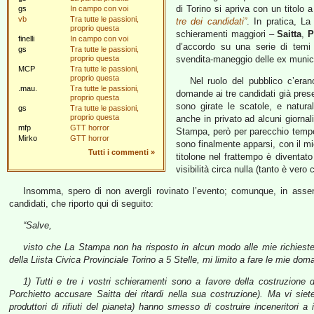
di Torino si apriva con un titolo a
gs
In campo con voi
vb
Tra tutte le passioni,
tre dei candidati”
. In pratica, L
proprio questa
schieramenti maggiori –
Saitta
,
P
finelli
In campo con voi
d’accordo su una serie di temi 
gs
Tra tutte le passioni,
proprio questa
svendita-maneggio delle ex munici
MCP
Tra tutte le passioni,
proprio questa
Nel ruolo del pubblico c’erano
.mau.
Tra tutte le passioni,
domande ai tre candidati già presel
proprio questa
sono girate le scatole, e natur
gs
Tra tutte le passioni,
proprio questa
anche in privato ad alcuni giornal
mfp
GTT horror
Stampa, però per parecchio tempo n
Mirko
GTT horror
sono finalmente apparsi, con il mio 
Tutti i commenti
»
titolone nel frattempo è diventato
visibilità circa nulla (tanto è ver
Insomma, spero di non avergli rovinato l’evento; comunque, in asse
candidati, che riporto qui di seguito:
“Salve,
visto che La Stampa non ha risposto in alcun modo alle mie richieste 
della Liista Civica Provinciale Torino a 5 Stelle, mi limito a fare le mie dom
1) Tutti e tre i vostri schieramenti sono a favore della costruzione d
Porchietto accusare Saitta dei ritardi nella sua costruzione). Ma vi sie
produttori di rifiuti del pianeta) hanno smesso di costruire inceneritori a