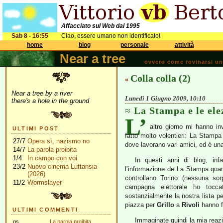
Affacciato sul Web dal 1995
Sab 8 - 16:55
Ciao, essere umano non identificato!
home
blog
personale
attività
Near a tree
ovvero come rovinarsi una 
Colla colla (2)
«
Near a tree by a river
Lunedì 1 Giugno 2009, 10:10
there's a hole in the ground
La Stampa e le ele
L’
altro giorno mi hanno in
ULTIMI POST
fatto molto volentieri: La Stampa 
27/7
Opera sì, nazismo no
dove lavorano vari amici, ed è una
14/7
La parola proibita
1/4
In campo con voi
In questi anni di blog, infa
23/2
Nuovo cinema Luftansia
l’informazione de La Stampa quand
(2026)
controllano Torino (nessuna sorp
11/2
Wormslayer
campagna elettorale ho tocc
sostanzialmente la nostra lista 
piazza per
Grillo
a
Rivoli
hanno f
ULTIMI COMMENTI
Immaginate quindi la mia reazi
gs
La parola proibita