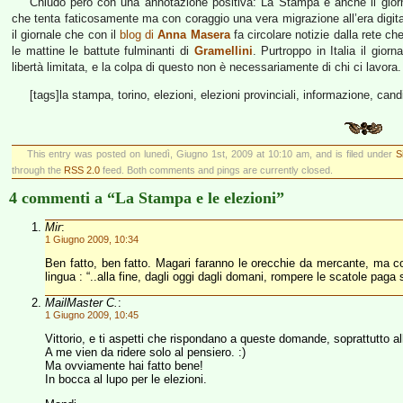
Chiudo però con una annotazione positiva: La Stampa è anche il gi
che tenta faticosamente ma con coraggio una vera migrazione all’era digitale
il giornale che con il
blog di
Anna Masera
fa circolare notizie dalla rete ch
le mattine le battute fulminanti di
Gramellini
. Purtroppo in Italia il gio
libertà limitata, e la colpa di questo non è necessariamente di chi ci lavora.
[tags]la stampa, torino, elezioni, elezioni provinciali, informazione, cand
This entry was posted on lunedì, Giugno 1st, 2009 at 10:10 am, and is filed under
S
through the
RSS 2.0
feed. Both comments and pings are currently closed.
4 commenti a “La Stampa e le elezioni”
Mir
:
1 Giugno 2009, 10:34
Ben fatto, ben fatto. Magari faranno le orecchie da mercante, ma c
lingua : “..alla fine, dagli oggi dagli domani, rompere le scatole paga
MailMaster C.
:
1 Giugno 2009, 10:45
Vittorio, e ti aspetti che rispondano a queste domande, soprattutto al
A me vien da ridere solo al pensiero. :)
Ma ovviamente hai fatto bene!
In bocca al lupo per le elezioni.