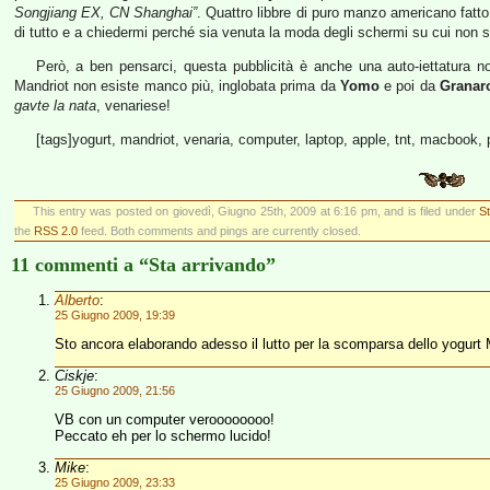
Songjiang EX, CN Shanghai”
. Quattro libbre di puro manzo americano fatto
di tutto e a chiedermi perché sia venuta la moda degli schermi su cui non si 
Però, a ben pensarci, questa pubblicità è anche una auto-iettatura non
Mandriot non esiste manco più, inglobata prima da
Yomo
e poi da
Granar
gavte la nata
, venariese!
[tags]yogurt, mandriot, venaria, computer, laptop, apple, tnt, macbook, p
This entry was posted on giovedì, Giugno 25th, 2009 at 6:16 pm, and is filed under
St
the
RSS 2.0
feed. Both comments and pings are currently closed.
11 commenti a “Sta arrivando”
Alberto
:
25 Giugno 2009, 19:39
Sto ancora elaborando adesso il lutto per la scomparsa dello yogur
Ciskje
:
25 Giugno 2009, 21:56
VB con un computer veroooooooo!
Peccato eh per lo schermo lucido!
Mike
:
25 Giugno 2009, 23:33