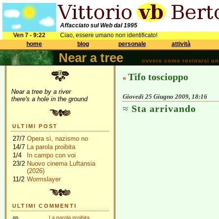
Affacciato sul Web dal 1995
Ven 7 - 9:22
Ciao, essere umano non identificato!
home
blog
personale
attività
Near a tree
ovvero come rovinarsi una 
Tifo toscioppo
«
Near a tree by a river
Giovedì 25 Giugno 2009, 18:16
there's a hole in the ground
Sta arrivando
ULTIMI POST
27/7
Opera sì, nazismo no
14/7
La parola proibita
1/4
In campo con voi
23/2
Nuovo cinema Luftansia
(2026)
11/2
Wormslayer
ULTIMI COMMENTI
gs
La parola proibita