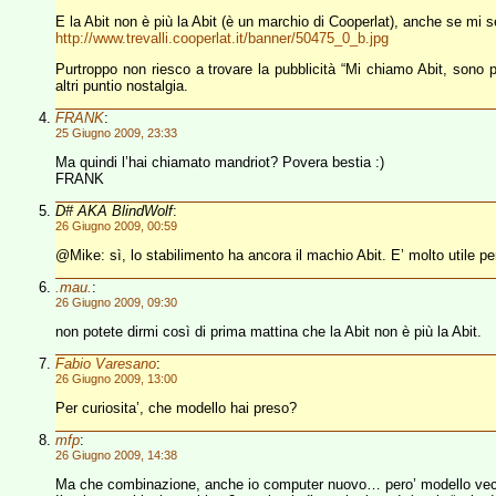
E la Abit non è più la Abit (è un marchio di Cooperlat), anche se mi 
http://www.trevalli.cooperlat.it/banner/50475_0_b.jpg
Purtroppo non riesco a trovare la pubblicità “Mi chiamo Abit, sono 
altri puntio nostalgia.
FRANK
:
25 Giugno 2009, 23:33
Ma quindi l’hai chiamato mandriot? Povera bestia :)
FRANK
D# AKA BlindWolf
:
26 Giugno 2009, 00:59
@Mike: sì, lo stabilimento ha ancora il machio Abit. E’ molto utile pe
.mau.
:
26 Giugno 2009, 09:30
non potete dirmi così di prima mattina che la Abit non è più la Abit.
Fabio Varesano
:
26 Giugno 2009, 13:00
Per curiosita’, che modello hai preso?
mfp
:
26 Giugno 2009, 14:38
Ma che combinazione, anche io computer nuovo… pero’ modello vecch