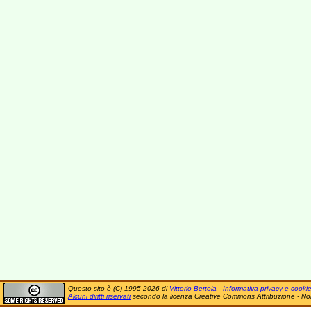
Questo sito è (C) 1995-2026 di
Vittorio Bertola
-
Informativa privacy e cooki
Alcuni diritti riservati
secondo la licenza Creative Commons Attribuzione - No