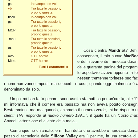
gs
In campo con voi
vb
Tra tutte le passioni,
proprio questa
finelli
In campo con voi
gs
Tra tutte le passioni,
proprio questa
MCP
Tra tutte le passioni,
proprio questa
.mau.
Tra tutte le passioni,
proprio questa
gs
Tra tutte le passioni,
Cosa c’entra
Mandriot
? Beh,
proprio questa
consegnato, il mio nuovo
MacBoo
mfp
GTT horror
Mirko
GTT horror
è definitivamente immolato duran
delle quaranta pagine del progra
Tutti i commenti
»
lo aspettavo avevo appunto in te
nessun trentenne torinese può fac
i nomi non vanno imposti ma scoperti: e così, quando oggi finalmente è a
denominato da solo.
Un po’ mi han fatto penare: sono uscito stamattina per un’oretta, alle 1
mi informava che il corriere era passato ma non aveva potuto conseg
Bestemmioni, ma mai quando, chiamato il numero verde, mi ha risposto u
clienti TNT risponde al nuovo numero 199…”
, il quale ha un
“costo mas
Anvedi l’attenzione al cliente della mela…
Comunque ho chiamato, e mi han detto che avrebbero riprovato domani;
pezzo di tecnologia della
Silicon Valley
era lì per me, in una scatola di