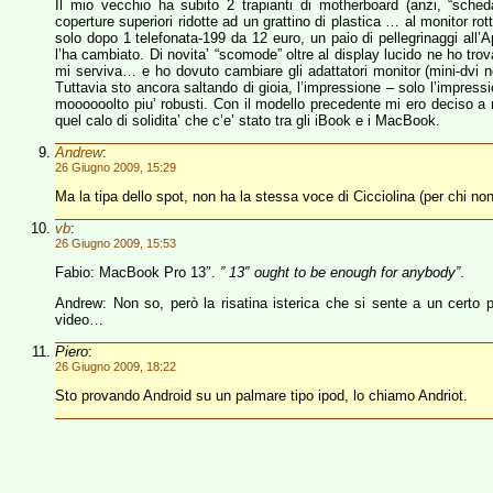
Il mio vecchio ha subito 2 trapianti di motherboard (anzi, “scheda
coperture superiori ridotte ad un grattino di plastica … al monitor rot
solo dopo 1 telefonata-199 da 12 euro, un paio di pellegrinaggi all
l’ha cambiato. Di novita’ “scomode” oltre al display lucido ne ho trov
mi serviva… e ho dovuto cambiare gli adattatori monitor (mini-dvi
Tuttavia sto ancora saltando di gioia, l’impressione – solo l’impress
moooooolto piu’ robusti. Con il modello precedente mi ero deciso a
quel calo di solidita’ che c’e’ stato tra gli iBook e i MacBook.
Andrew
:
26 Giugno 2009, 15:29
Ma la tipa dello spot, non ha la stessa voce di Cicciolina (per chi n
vb
:
26 Giugno 2009, 15:53
Fabio: MacBook Pro 13″.
” 13″ ought to be enough for anybody”
.
Andrew: Non so, però la risatina isterica che si sente a un certo p
video…
Piero
:
26 Giugno 2009, 18:22
Sto provando Android su un palmare tipo ipod, lo chiamo Andriot.