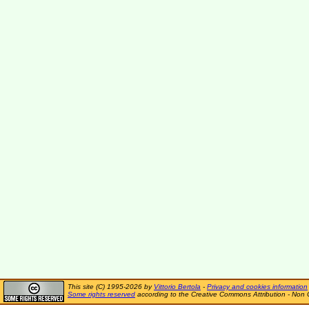
This site (C) 1995-2026 by
Vittorio Bertola
-
Privacy and cookies information
Some rights reserved
according to the Creative Commons Attribution - Non 