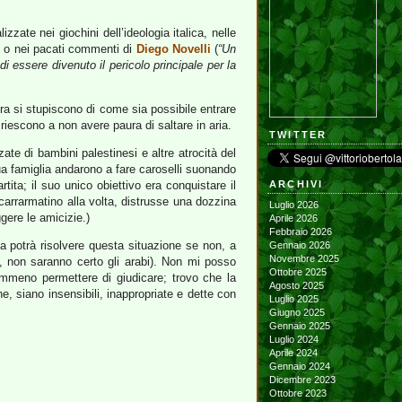
zate nei giochini dell’ideologia italica, nelle
) o nei pacati commenti di
Diego Novelli
(
“Un
 essere divenuto il pericolo principale per la
a si stupiscono di come sia possibile entrare
iescono a non avere paura di saltare in aria.
TWITTER
ate di bambini palestinesi e altre atrocità del
sua famiglia andarono a fare caroselli suonando
tita; il suo unico obiettivo era conquistare il
ARCHIVI
n carrarmatino alla volta, distrusse una dozzina
Luglio 2026
gere le amicizie.)
Aprile 2026
Febbraio 2026
a potrà risolvere questa situazione se non, a
Gennaio 2026
Novembre 2025
a, non saranno certo gli arabi). Non mi posso
Ottobre 2025
emmeno permettere di giudicare; trovo che la
Agosto 2025
e, siano insensibili, inappropriate e dette con
Luglio 2025
Giugno 2025
Gennaio 2025
Luglio 2024
Aprile 2024
Gennaio 2024
Dicembre 2023
Ottobre 2023