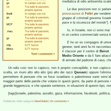
mediatica di odio antisemita scate
gs
In campo con voi
vb
Tra tutte le passioni,
Le due posizioni non si parlano
proprio questa
provocazioni di
Feltri
per vendere 
finelli
In campo con voi
gs
Tra tutte le passioni,
gruppo di criminali governa Israel
proprio questa
pace e la sicurezza del mondo”
).
MCP
Tra tutte le passioni,
proprio questa
Io, in Israele, non ci sono ma
.mau.
Tra tutte le passioni,
in un centro commerciale senza t
proprio questa
gs
Tra tutte le passioni,
proprio questa
E ho un ex compagno di univer
mfp
GTT horror
genere; tanti anni fa mi raccon
Mirko
GTT horror
il clacson per il centro di
Beirut
.
Tutti i commenti
»
Medio Oriente
e da lì fare attacc
di armate del padrone di casa, che
Un odio così non lo capisco, non è proprio concepibile; e non capisco
scelta, un muro alto alto alto (più alto dei razzi
Qassam
) oppure l’elimi
permettere di pensare che se fossi israeliano o palestinese sarei senz’a
maggior parte delle parole che volano in questi giorni, da parte di persone 
grande leggerezza; e che sparare sentenze, in situazioni di questo tipo, non 
[tags]israele, palestina, assalto, gaza, informazione, facebook, politica, 
Pubblicato nella categoria
NewGlobal
|
Un commento »