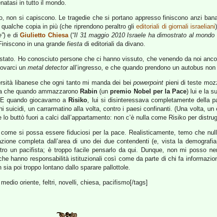
natasi in tutto il mondo.
, non si capiscono. Le tragedie che si portano appresso finiscono anzi banaliz
qualche copia in più (che riprendono peraltro gli
editoriali di giornali israeliani
e”
) e di
Giulietto Chiesa
(
“Il 31 maggio 2010 Israele ha dimostrato al mondo di
 Finiscono in una grande
fiesta
di editoriali da divano.
i stato. Ho conosciuto persone che ci hanno vissuto, che venendo da noi ancor
rovarci un
metal detector
all’ingresso, e che quando prendono un autobus non r
sità libanese che ogni tanto mi manda dei bei
powerpoint
pieni di teste mozz
tava che quando ammazzarono
Rabin
(un
premio Nobel per la Pace
) lui e la 
 E quando giocavamo a
Risiko
, lui si disinteressava completamente della par
hi suicidi, un carrarmatino alla volta, contro i paesi confinanti. (Una volta, u
 lo buttò fuori a calci dall’appartamento: non c’è nulla come Risiko per distrug
 come si possa essere fiduciosi per la pace. Realisticamente, temo che null
nazione completa dall’area di uno dei due contendenti (e, vista la demografi
ltro un pacifista; è troppo facile pensarlo da qui. Dunque, non mi posso n
che hanno responsabilità istituzionali così come da parte di chi fa informazion
sia poi troppo lontano dallo sparare pallottole.
medio oriente, feltri, novelli, chiesa, pacifismo[/tags]