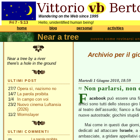
Wandering on the Web since 1995
Fri 7 - 5:13
Hello, unidentified human being!
home
blog
personal
activities
Near a tree
ovvero come rovinarsi una 
Archivio per il g
Near a tree by a river
there's a hole in the ground
Martedì 1 Giugno 2010, 18:59
ULTIMI POST
Non parlarsi, non 
27/7
Opera sì, nazismo no
F
14/7
La parola proibita
acebook
può essere una fin
1/4
In campo con voi
amici sono tutti dello stesso giro
23/2
Nuovo cinema Luftansia
(2026)
al teatro dell’assurdo; fianco a fi
11/2
Wormslayer
nuove autostrade; giochini stupidi 
Mai come in questi due giorni,
dedicati ad attaccare
Israele
, a 
ULTIMI COMMENTI
ambasciate, a gridare appellativi 
gs
La parola proibita