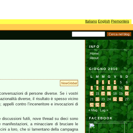
Italiano
English
Piemonteis
INFO
:Home:
:About:
GIUGNO 2010
L
M
M
G
V
S
D
1
2
3
4
5
6
NewGlobal
7
8
9
10
11
12
13
onversazioni di persone diverse. Se i vostri
14
15
16
17
18
19
20
zionalità diverse, il risultato è spesso vicino
21
22
23
24
25
26
27
 appelli contro l’inceneritore e invocazioni di
28
29
30
« Mag
Lug »
 discussioni futili, nove thread su dieci sono
FACEBOOK
 manifestazioni, a minacciare di bruciare le
 vicini a loro, che si lamentano della campagna