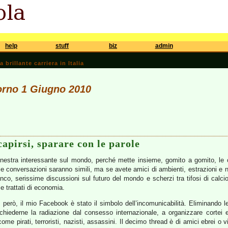
help
stuff
biz
admin
brillante carriera in Italia
iorno 1 Giugno 2010
capirsi, sparare con le parole
estra interessante sul mondo, perché mette insieme, gomito a gomito, le c
 le conversazioni saranno simili, ma se avete amici di ambienti, estrazioni e na
anco, serissime discussioni sul futuro del mondo e scherzi tra tifosi di calcio;
e trattati di economia.
 però, il mio Facebook è stato il simbolo dell’incomunicabilità. Eliminando le
chiederne la radiazione dal consesso internazionale, a organizzare cortei e
come pirati, terroristi, nazisti, assassini. Il decimo thread è di amici ebrei o