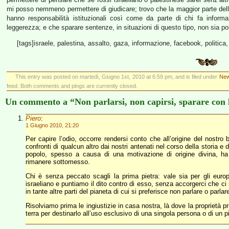
mi posso nemmeno permettere di giudicare; trovo che la maggior parte delle
hanno responsabilità istituzionali così come da parte di chi fa informa
leggerezza; e che sparare sentenze, in situazioni di questo tipo, non sia poi
[tags]israele, palestina, assalto, gaza, informazione, facebook, politica, 
This entry was posted on martedì, Giugno 1st, 2010 at 6:59 pm, and is filed under
New
feed. Both comments and pings are currently closed.
Un commento a “Non parlarsi, non capirsi, sparare con 
Piero
:
1 Giugno 2010, 21:20
Per capire l’odio, occorre rendersi conto che all’origine del nostr
confronti di qualcun altro dai nostri antenati nel corso della storia e
popolo, spesso a causa di una motivazione di origine divina, ha 
rimanere sottomesso.
Chi è senza peccato scagli la prima pietra: vale sia per gli europe
israeliano e puntiamo il dito contro di esso, senza accorgerci che ci 
in tante altre parti del pianeta di cui si preferisce non parlare o parl
Risolviamo prima le ingiustizie in casa nostra, là dove la proprietà p
terra per destinarlo all’uso esclusivo di una singola persona o di un 