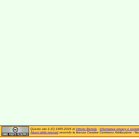
Questo sito è (C) 1995-2026 di
Vittorio Bertola
-
Informativa privacy e cooki
Alcuni diritti riservati
secondo la licenza Creative Commons Attribuzione - No