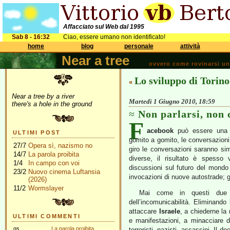
Affacciato sul Web dal 1995
Sab 8 - 16:32
Ciao, essere umano non identificato!
home
blog
personale
attività
Near a tree
ovvero come rovinarsi una 
Lo sviluppo di Torino
«
Near a tree by a river
Martedì 1 Giugno 2010, 18:59
there's a hole in the ground
Non parlarsi, non 
F
acebook
può essere una f
ULTIMI POST
gomito a gomito, le conversazioni 
27/7
Opera sì, nazismo no
giro le conversazioni saranno sim
14/7
La parola proibita
diverse, il risultato è spesso 
1/4
In campo con voi
discussioni sul futuro del mondo e
23/2
Nuovo cinema Luftansia
invocazioni di nuove autostrade; gi
(2026)
11/2
Wormslayer
Mai come in questi due g
dell’incomunicabilità. Eliminando 
attaccare
Israele
, a chiederne la
ULTIMI COMMENTI
e manifestazioni, a minacciare di
gs
La parola proibita
terroristi, nazisti, assassini. Il 