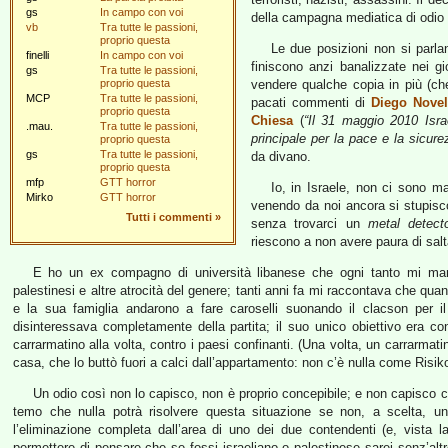
gs
In campo con voi
della campagna mediatica di odio 
vb
Tra tutte le passioni,
proprio questa
Le due posizioni non si parla
finelli
In campo con voi
finiscono anzi banalizzate nei gio
gs
Tra tutte le passioni,
proprio questa
vendere qualche copia in più (che
MCP
Tra tutte le passioni,
pacati commenti di
Diego Novel
proprio questa
Chiesa
(
“Il 31 maggio 2010 Isra
.mau.
Tra tutte le passioni,
principale per la pace e la sicur
proprio questa
gs
Tra tutte le passioni,
da divano.
proprio questa
mfp
GTT horror
Io, in Israele, non ci sono m
Mirko
GTT horror
venendo da noi ancora si stupisc
Tutti i commenti
»
senza trovarci un
metal detect
riescono a non avere paura di salta
E ho un ex compagno di università libanese che ogni tanto mi m
palestinesi e altre atrocità del genere; tanti anni fa mi raccontava che 
e la sua famiglia andarono a fare caroselli suonando il clacson per i
disinteressava completamente della partita; il suo unico obiettivo era co
carrarmatino alla volta, contro i paesi confinanti. (Una volta, un carrarmat
casa, che lo buttò fuori a calci dall’appartamento: non c’è nulla come Risiko
Un odio così non lo capisco, non è proprio concepibile; e non capisco 
temo che nulla potrà risolvere questa situazione se non, a scelta, un
l’eliminazione completa dall’area di uno dei due contendenti (e, vista 
permettere di pensare che se fossi israeliano o palestinese sarei senz’altr