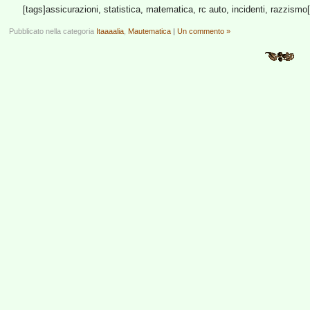
[tags]assicurazioni, statistica, matematica, rc auto, incidenti, razzismo[
Pubblicato nella categoria
Itaaaalia
,
Mautematica
|
Un commento »