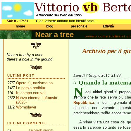
Affacciato sul Web dal 1995
Sab 8 - 17:21
Ciao, essere umano non identificato!
home
blog
personale
attività
Near a tree
ovvero come rovinarsi una 
Archivio per il g
Near a tree by a river
there's a hole in the ground
Lunedì 7 Giugno 2010, 21:23
ULTIMI POST
Quando la matemat
27/7
Opera sì, nazismo no
N
14/7
La parola proibita
egli ultimi giorni si prop
1/4
In campo con voi
sembra che la rete serva più che
23/2
Nuovo cinema Luftansia
(2026)
Repubblica
, in cui il giornale 
11/2
Wormslayer
denuncia con vibrante protes
praticherebbero tariffe appositamen
A prima vista una cosa del ge
ULTIMI COMMENTI
essa lo sarebbe soltanto se fosse 
gs
La parola proibita