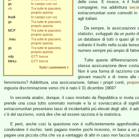
delle cose. E invece, è il frut
gs
In campo con voi
compagnie, ma addirittura
secon
vb
Tra tutte le passioni,
proprio questa
extracomunitari sono coinvolti in
finelli
In campo con voi
agli italiani.
gs
Tra tutte le passioni,
proprio questa
Da sempre, le assicurazioni au
MCP
Tra tutte le passioni,
statistici, sviluppati da un punto 
proprio questa
un database di tutti o quasi gli 
.mau.
Tra tutte le passioni,
proprio questa
soltanto il livello nella scala bonu
gs
Tra tutte le passioni,
numero sempre più ampio di fattor
proprio questa
mfp
GTT horror
Tutte queste differenziazioni
Mirko
GTT horror
stessa assicurazione deve costa
Tutti i commenti
»
Non è una forma di razzismo contr
giovani maschi e di meno alle d
femminismo? Addirittura, una assicurazione, fattasi i propri conti,
propo
ingiusta discriminazione verso chi è nato il 31 dicembre 1969?
In seconda analisi, dunque, il caso montato da Repubblica si rivela co
prende una cosa tutto sommato normale e la si sovraccarica di signific
extracomunitari presentano tassi di incidentalità più elevati degli altri, è ad
c’è del razzismo, vorrà dire che ad essere razzista è la statistica.
E però, anche così la questione non è sufficientemente approfondita. I
condividere il rischio; tanti pagano mentre pochi ricevono, in base a un p
pagare una piccola cifra che va a vantaggio di altri in caso non faccia inci