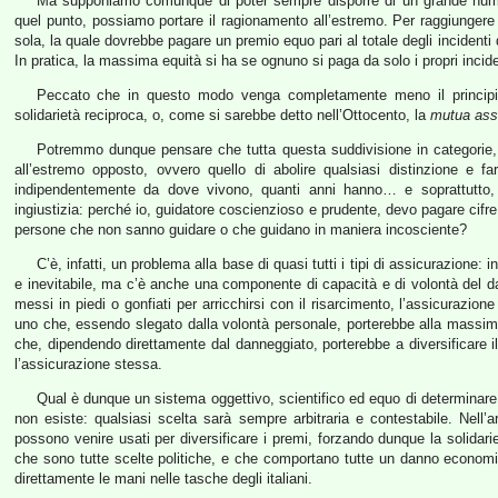
Ma supponiamo comunque di poter sempre disporre di un grande numero d
quel punto, possiamo portare il ragionamento all’estremo. Per raggiunge
sola, la quale dovrebbe pagare un premio equo pari al totale degli incidenti
In pratica, la massima equità si ha se ognuno si paga da solo i propri incide
Peccato che in questo modo venga completamente meno il principio 
solidarietà reciproca, o, come si sarebbe detto nell’Ottocento, la
mutua ass
Potremmo dunque pensare che tutta questa suddivisione in categorie, di
all’estremo opposto, ovvero quello di abolire qualsiasi distinzione e far
indipendentemente da dove vivono, quanti anni hanno… e soprattutto,
ingiustizia: perché io, guidatore coscienzioso e prudente, devo pagare cifre 
persone che non sanno guidare o che guidano in maniera incosciente?
C’è, infatti, un problema alla base di quasi tutti i tipi di assicurazione:
e inevitabile, ma c’è anche una componente di capacità e di volontà del dan
messi in piedi o gonfiati per arricchirsi con il risarcimento, l’assicurazion
uno che, essendo slegato dalla volontà personale, porterebbe alla massima
che, dipendendo direttamente dal danneggiato, porterebbe a diversificare il 
l’assicurazione stessa.
Qual è dunque un sistema oggettivo, scientifico ed equo di determinare
non esiste: qualsiasi scelta sarà sempre arbitraria e contestabile. Nell’ar
possono venire usati per diversificare i premi, forzando dunque la solidari
che sono tutte scelte politiche, e che comportano tutte un danno economi
direttamente le mani nelle tasche degli italiani.