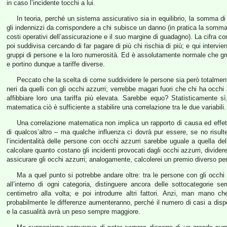
in caso l’incidente tocchi a lui.
In teoria, perché un sistema assicurativo sia in equilibrio, la somma di t
gli indennizzi da corrispondere a chi subisce un danno (in pratica la somma
costi operativi dell’assicurazione e il suo margine di guadagno). La cifra co
poi suddivisa cercando di far pagare di più chi rischia di più; e qui interviene
gruppi di persone e la loro numerosità. Ed è assolutamente normale che grup
e portino dunque a tariffe diverse.
Peccato che la scelta di come suddividere le persone sia però totalmente a
neri da quelli con gli occhi azzurri; verrebbe magari fuori che chi ha occhi
affibbiare loro una tariffa più elevata. Sarebbe equo? Statisticamente sì
matematica ciò è sufficiente a stabilire una correlazione tra le due variabili.
Una correlazione matematica non implica un rapporto di causa ed effett
di qualcos’altro – ma qualche influenza ci dovrà pur essere, se no risul
l’incidentalità delle persone con occhi azzurri sarebbe uguale a quella d
calcolare quanto costano gli incidenti provocati dagli occhi azzurri, divider
assicurare gli occhi azzurri; analogamente, calcolerei un premio diverso per
Ma a quel punto si potrebbe andare oltre: tra le persone con gli occhi
all’interno di ogni categoria, distinguere ancora delle sottocategorie 
centimetro alla volta; e poi introdurre altri fattori. Anzi, man mano c
probabilmente le differenze aumenteranno, perché il numero di casi a dispos
e la casualità avrà un peso sempre maggiore.