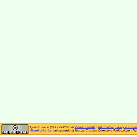
Questo sito è (C) 1995-2026 di
Vittorio Bertola
-
Informativa privacy e cooki
Alcuni diritti riservati
secondo la licenza Creative Commons Attribuzione - No