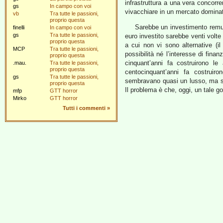
infrastruttura a una vera concorr
gs
In campo con voi
vivacchiare in un mercato domin
vb
Tra tutte le passioni,
proprio questa
Sarebbe un investimento remune
finelli
In campo con voi
gs
Tra tutte le passioni,
euro investito sarebbe venti volte
proprio questa
a cui non vi sono alternative (i
MCP
Tra tutte le passioni,
possibilità né l’interesse di fina
proprio questa
cinquant’anni fa costruirono le 
.mau.
Tra tutte le passioni,
proprio questa
centocinquant’anni fa costruiron
gs
Tra tutte le passioni,
sembravano quasi un lusso, ma s
proprio questa
Il problema è che, oggi, un tale go
mfp
GTT horror
Mirko
GTT horror
Tutti i commenti
»