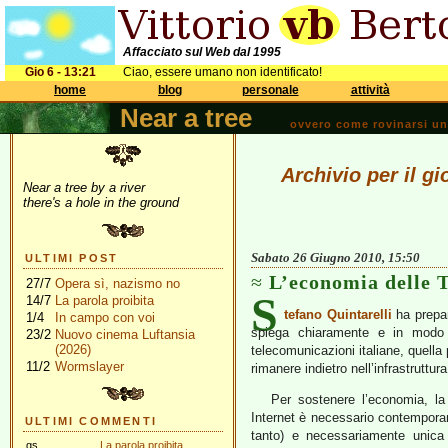
Affacciato sul Web dal 1995
Gio 6 - 13:21
Ciao, essere umano non identificato!
home
blog
personale
attività
Near a tree
ovvero come rovinarsi una 
Archivio per il g
Near a tree by a river
there's a hole in the ground
Sabato 26 Giugno 2010, 15:50
ULTIMI POST
L’economia delle 
27/7
Opera sì, nazismo no
S
14/7
La parola proibita
tefano Quintarelli
ha prepa
1/4
In campo con voi
spiega chiaramente e in modo co
23/2
Nuovo cinema Luftansia
(2026)
telecomunicazioni italiane, quella 
11/2
Wormslayer
rimanere indietro nell’infrastruttura
Per sostenere l’economia, la c
Internet è necessario contempora
ULTIMI COMMENTI
tanto) e necessariamente unica p
gs
La parola proibita