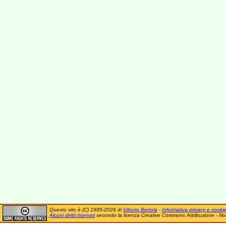
Questo sito è (C) 1995-2026 di
Vittorio Bertola
-
Informativa privacy e cooki
Alcuni diritti riservati
secondo la licenza Creative Commons Attribuzione - No