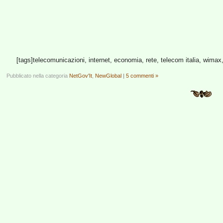
[tags]telecomunicazioni, internet, economia, rete, telecom italia, wimax, 
Pubblicato nella categoria
NetGov'It
,
NewGlobal
|
5 commenti »