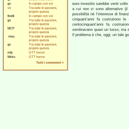
euro investito sarebbe venti volte
gs
In campo con voi
vb
Tra tutte le passioni,
a cui non vi sono alternative (i
proprio questa
possibilità né l’interesse di fina
finelli
In campo con voi
cinquant’anni fa costruirono le 
gs
Tra tutte le passioni,
proprio questa
centocinquant’anni fa costruiron
MCP
Tra tutte le passioni,
sembravano quasi un lusso, ma s
proprio questa
Il problema è che, oggi, un tale go
.mau.
Tra tutte le passioni,
proprio questa
gs
Tra tutte le passioni,
proprio questa
mfp
GTT horror
Mirko
GTT horror
Tutti i commenti
»