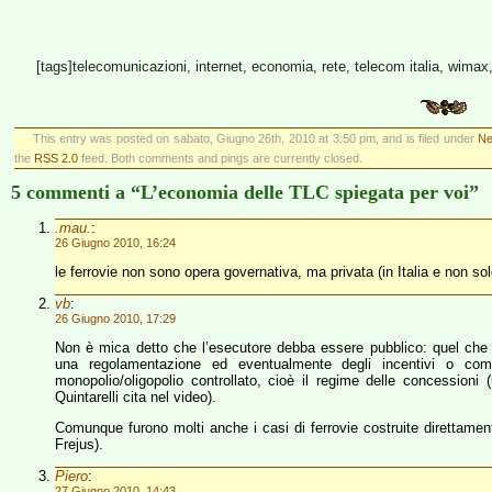
[tags]telecomunicazioni, internet, economia, rete, telecom italia, wimax, 
This entry was posted on sabato, Giugno 26th, 2010 at 3:50 pm, and is filed under
Ne
the
RSS 2.0
feed. Both comments and pings are currently closed.
5 commenti a “L’economia delle TLC spiegata per voi”
.mau.
:
26 Giugno 2010, 16:24
le ferrovie non sono opera governativa, ma privata (in Italia e non so
vb
:
26 Giugno 2010, 17:29
Non è mica detto che l’esecutore debba essere pubblico: quel che 
una regolamentazione ed eventualmente degli incentivi o com
monopolio/oligopolio controllato, cioè il regime delle concession
Quintarelli cita nel video).
Comunque furono molti anche i casi di ferrovie costruite direttamen
Frejus).
Piero
:
27 Giugno 2010, 14:43