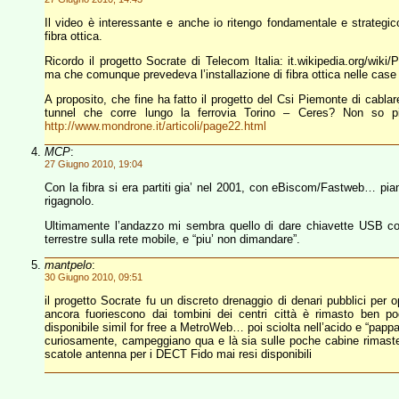
Il video è interessante e anche io ritengo fondamentale e strateg
fibra ottica.
Ricordo il progetto Socrate di Telecom Italia: it.wikipedia.org/wik
ma che comunque prevedeva l’installazione di fibra ottica nelle case di 
A proposito, che fine ha fatto il progetto del Csi Piemonte di cablare
tunnel che corre lungo la ferrovia Torino – Ceres? Non so
http://www.mondrone.it/articoli/page22.html
MCP
:
27 Giugno 2010, 19:04
Con la fibra si era partiti gia’ nel 2001, con eBiscom/Fastweb… pian 
rigagnolo.
Ultimamente l’andazzo mi sembra quello di dare chiavette USB co
terrestre sulla rete mobile, e “piu’ non dimandare”.
mantpelo
:
30 Giugno 2010, 09:51
il progetto Socrate fu un discreto drenaggio di denari pubblici per op
ancora fuoriescono dai tombini dei centri città è rimasto ben poc
disponibile simil for free a MetroWeb… poi sciolta nell’acido e “pa
curiosamente, campeggiano qua e là sia sulle poche cabine rimaste s
scatole antenna per i DECT Fido mai resi disponibili