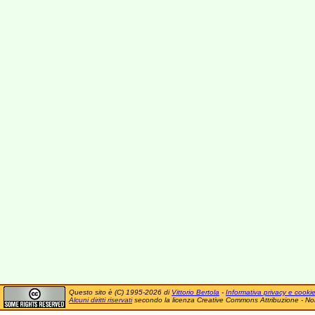
Questo sito è (C) 1995-2026 di
Vittorio Bertola
-
Informativa privacy e cooki
Alcuni diritti riservati
secondo la licenza Creative Commons Attribuzione - No