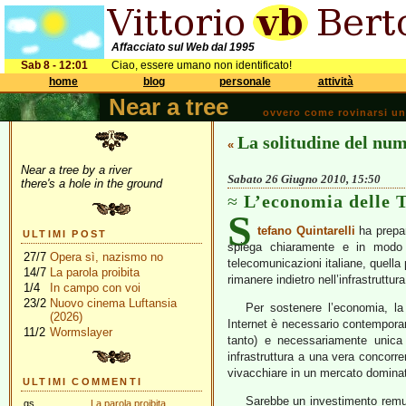
Affacciato sul Web dal 1995
Sab 8 - 12:01
Ciao, essere umano non identificato!
home
blog
personale
attività
Near a tree
ovvero come rovinarsi una 
La solitudine del num
«
Near a tree by a river
Sabato 26 Giugno 2010, 15:50
there's a hole in the ground
L’economia delle 
S
tefano Quintarelli
ha prepa
ULTIMI POST
spiega chiaramente e in modo co
27/7
Opera sì, nazismo no
telecomunicazioni italiane, quella 
14/7
La parola proibita
rimanere indietro nell’infrastruttura
1/4
In campo con voi
23/2
Nuovo cinema Luftansia
Per sostenere l’economia, la c
(2026)
Internet è necessario contempora
11/2
Wormslayer
tanto) e necessariamente unica p
infrastruttura a una vera concorr
vivacchiare in un mercato domin
ULTIMI COMMENTI
Sarebbe un investimento remune
gs
La parola proibita