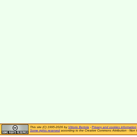
This site (C) 1995-2026 by
Vittorio Bertola
-
Privacy and cookies information
Some rights reserved
according to the Creative Commons Attribution - Non 