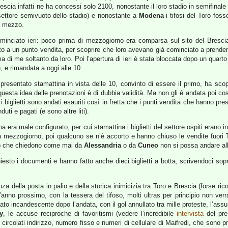
l Brescia infatti ne ha concessi solo 2100, nonostante il loro stadio in semifin
 settore semivuoto dello stadio) e nonostante a
Modena
i tifosi del Toro foss
ni mezzo.
cominciato ieri: poco prima di mezzogiorno era comparsa sul sito del Bresci
tato a un punto vendita, per scoprire che loro avevano già cominciato a prend
 di me soltanto da loro. Poi l’apertura di ieri è stata bloccata dopo un quarto 
), e rimandata a oggi alle 10.
presentato stamattina in vista delle 10, convinto di essere il primo, ha scoper
 questa idea delle prenotazioni è di dubbia validità. Ma non gli è andata poi co
 i biglietti sono andati esauriti così in fretta che i punti vendita che hanno pre
nduti e pagati (e sono altre liti).
tema era male configurato, per cui stamattina i biglietti del settore ospiti erano 
 mezzogiorno, poi qualcuno se n’è accorto e hanno chiuso le vendite fuori To
 club che chiedono come mai da
Alessandria
o da
Cuneo
non si possa andare all
chiesto i documenti e hanno fatto anche dieci biglietti a botta, scrivendoci 
anza della posta in palio e della storica inimicizia tra Toro e Brescia (forse r
dall’anno prossimo, con la tessera del tifoso, molti ultras per principio non 
ato incandescente dopo l’andata, con il gol annullato tra mille proteste, l’assu
y
, le accuse reciproche di favoritismi (vedere l’incredibile
intervista
del pre
no circolati indirizzo, numero fisso e numeri di cellulare di Maifredi, che sono 