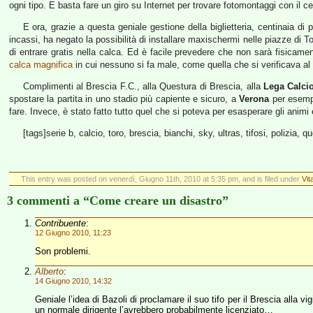
ogni tipo. E basta fare un giro su Internet per trovare fotomontaggi con il ce
E ora, grazie a questa geniale gestione della biglietteria, centinaia d
incassi, ha negato la possibilità di installare maxischermi nelle piazze di 
di entrare gratis nella calca. Ed è facile prevedere che non sarà fisicamen
calca magnifica
in cui nessuno si fa male, come quella che si verificava a
Complimenti al Brescia F.C., alla Questura di Brescia, alla
Lega Calci
spostare la partita in uno stadio più capiente e sicuro, a
Verona
per esempio
fare. Invece, è stato fatto tutto quel che si poteva per esasperare gli anim
[tags]serie b, calcio, toro, brescia, bianchi, sky, ultras, tifosi, polizia, q
This entry was posted on venerdì, Giugno 11th, 2010 at 5:35 pm, and is filed under
Vit
3 commenti a “Come creare un disastro”
Contribuente
:
12 Giugno 2010, 11:23
Son problemi.
Alberto
:
14 Giugno 2010, 14:32
Geniale l’idea di Bazoli di proclamare il suo tifo per il Brescia alla 
un normale dirigente l’avrebbero probabilmente licenziato…