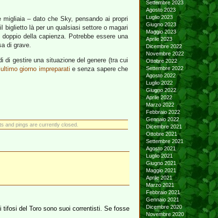
Settembre 2023
Agosto 2023
Luglio 2023
re migliaia – dato che Sky, pensando ai propri
Giugno 2023
 biglietto là per un qualsiasi settore o magari
Maggio 2023
 al doppio della capienza. Potrebbe essere una
Aprile 2023
a di grave.
Dicembre 2022
Novembre 2022
i di gestire una situazione del genere (tra cui
Ottobre 2022
l’ultimo giorno impreparati
e senza sapere che
Settembre 2022
Agosto 2022
Luglio 2022
Giugno 2022
Aprile 2022
Marzo 2022
Febbraio 2022
Gennaio 2022
 and pings are currently closed.
Dicembre 2021
Ottobre 2021
Settembre 2021
Agosto 2021
Luglio 2021
Giugno 2021
Maggio 2021
Aprile 2021
Marzo 2021
Febbraio 2021
Gennaio 2021
Dicembre 2020
i tifosi del Toro sono suoi correntisti. Se fosse
Novembre 2020