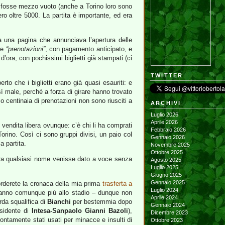
ale fosse mezzo vuoto (anche a Torino loro sono
ero oltre 5000. La partita è importante, ed era
a una pagina che annunciava l’apertura delle
ere
“prenotazioni”
, con pagamento anticipato, e
d’ora, con pochissimi biglietti già stampati (ci
TWITTER
to che i biglietti erano già quasi esauriti: e
sì male, perché a forza di girare hanno trovato
so centinaia di prenotazioni non sono riusciti a
ARCHIVI
Luglio 2026
Aprile 2026
in vendita libera ovunque: c’è chi li ha comprati
Febbraio 2026
rino. Così ci sono gruppi divisi, un paio col
Gennaio 2026
a partita.
Novembre 2025
Ottobre 2025
sopra qualsiasi nome venisse dato a voce senza
Agosto 2025
Luglio 2025
Giugno 2025
Gennaio 2025
icorderete la cronaca della mia prima
trasferta a
Luglio 2024
verranno comunque più allo stadio – dunque non
Aprile 2024
rda squalifica di
Bianchi
per bestemmia dopo
Gennaio 2024
sidente di
Intesa-Sanpaolo Gianni Bazoli
),
Dicembre 2023
prontamente stati usati per minacce e insulti di
Ottobre 2023