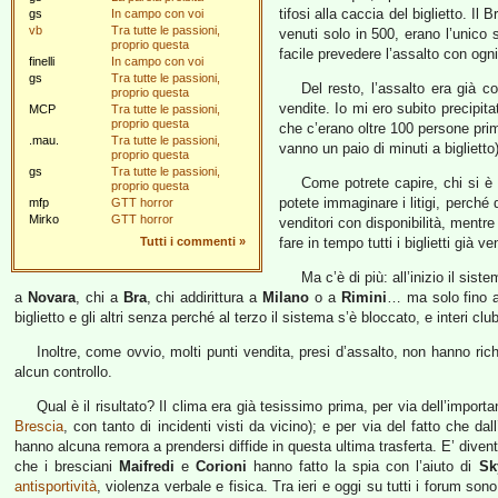
tifosi alla caccia del biglietto. I
gs
In campo con voi
vb
Tra tutte le passioni,
venuti solo in 500, erano l’unico
proprio questa
facile prevedere l’assalto con og
finelli
In campo con voi
gs
Tra tutte le passioni,
Del resto, l’assalto era già 
proprio questa
vendite. Io mi ero subito precipi
MCP
Tra tutte le passioni,
proprio questa
che c’erano oltre 100 persone prima
.mau.
Tra tutte le passioni,
vanno un paio di minuti a biglietto
proprio questa
gs
Tra tutte le passioni,
Come potrete capire, chi si è 
proprio questa
potete immaginare i litigi, perché
mfp
GTT horror
Mirko
GTT horror
venditori con disponibilità, mentre
Tutti i commenti
»
fare in tempo tutti i biglietti già ve
Ma c’è di più: all’inizio il sis
a
Novara
, chi a
Bra
, chi addirittura a
Milano
o a
Rimini
… ma solo fino a
biglietto e gli altri senza perché al terzo il sistema s’è bloccato, e interi
Inoltre, come ovvio, molti punti vendita, presi d’assalto, non hanno ri
alcun controllo.
Qual è il risultato? Il clima era già tesissimo prima, per via dell’import
Brescia
, con tanto di incidenti visti da vicino); e per via del fatto che 
hanno alcuna remora a prendersi diffide in questa ultima trasferta. E’ divent
che i bresciani
Maifredi
e
Corioni
hanno fatto la spia con l’aiuto di
Sk
antisportività
, violenza verbale e fisica. Tra ieri e oggi su tutti i forum so