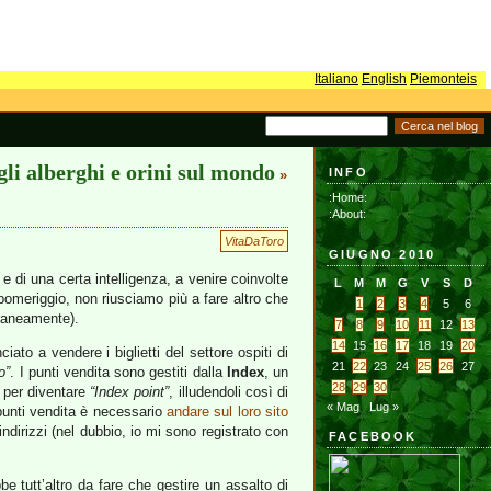
Italiano
English
Piemonteis
gli alberghi e orini sul mondo
INFO
»
:Home:
:About:
VitaDaToro
GIUGNO 2010
e di una certa intelligenza, a venire coinvolte
L
M
M
G
V
S
D
pomeriggio, non riusciamo più a fare altro che
1
2
3
4
5
6
raneamente).
7
8
9
10
11
12
13
14
15
16
17
18
19
20
ciato a vendere i biglietti del settore ospiti di
21
22
23
24
25
26
27
o”
. I punti vendita sono gestiti dalla
Index
, un
28
29
30
o per diventare
“Index point”
, illudendoli così di
« Mag
Lug »
i punti vendita è necessario
andare sul loro sito
ndirizzi (nel dubbio, io mi sono registrato con
FACEBOOK
 tutt’altro da fare che gestire un assalto di