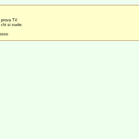
a prova TV.
chi si vuole.
desso