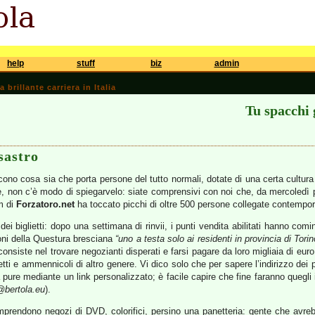
help
stuff
biz
admin
brillante carriera in Italia
Tu spacchi 
sastro
cono cosa sia che porta persone del tutto normali, dotate di una certa cultura 
te, non c’è modo di spiegarvelo: siate comprensivi con noi che, da mercoledì 
um di
Forzatoro.net
ha toccato picchi di oltre 500 persone collegate contempo
dei biglietti: dopo una settimana di rinvii, i punti vendita abilitati hanno comin
oni della Questura bresciana
“uno a testa solo ai residenti in provincia di Torin
 consiste nel trovare negozianti disperati e farsi pagare da loro migliaia di eur
ietti e ammennicoli di altro genere. Vi dico solo che per sapere l’indirizzo de
 pure mediante un link personalizzato; è facile capire che fine faranno quegli i
bertola.eu
).
rendono negozi di DVD, colorifici, persino una panetteria: gente che avrebbe