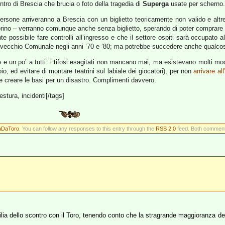
ntro di Brescia che brucia o foto della tragedia di
Superga
usate per scherno.
i persone arriveranno a Brescia con un biglietto teoricamente non valido e alt
Torino – verranno comunque anche senza biglietto, sperando di poter comprare il
te possibile fare controlli all’ingresso e che il settore ospiti sarà occupato
l vecchio Comunale negli anni ’70 e ’80; ma potrebbe succedere anche qualcos
o
e un po’ a tutti: i tifosi esagitati non mancano mai, ma esistevano molti mod
, ed evitare di montare teatrini sul labiale dei giocatori), per non
arrivare al
i e creare le basi per un disastro. Complimenti davvero.
uestura, incidenti[/tags]
aDaToro
. You can follow any responses to this entry through the
RSS 2.0
feed. Both comments
vigilia dello scontro con il Toro, tenendo conto che la stragrande maggioranza de