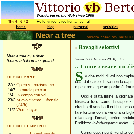
Wandering on the Web since 1995
Thu 6 - 6:42
Hello, unidentified human being!
home
blog
personal
activities
Near a tree
ovvero come rovinarsi una 
Bavagli selettivi
«
Near a tree by a river
Venerdì 11 Giugno 2010, 17:35
there's a hole in the ground
Come creare un di
S
o che molti di voi non capis
ULTIMI POST
così dal calcio. E se non lo capi
27/7
Opera sì, nazismo no
a pensare a questa partita (il for
14/7
La parola proibita
1/4
In campo con voi
Oggi è stata infine la giornata 
23/2
Nuovo cinema Luftansia
Brescia-Toro
, come da disposizi
(2026)
circuito di vendita il cui business
11/2
Wormslayer
fare fortuna con la vendita di bigl
e lasciargli l’email, confermandola
l’indirizzo
in-indexspammerdim…@
ULTIMI COMMENTI
Comunque, i punti vendita comp
gs
La parola proibita