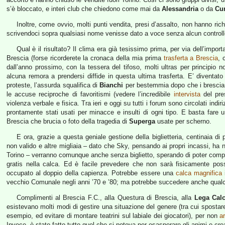
s’è bloccato, e interi club che chiedono come mai da
Alessandria
o da
Cu
Inoltre, come ovvio, molti punti vendita, presi d’assalto, non hanno rich
scrivendoci sopra qualsiasi nome venisse dato a voce senza alcun controll
Qual è il risultato? Il clima era già tesissimo prima, per via dell’import
Brescia (forse ricorderete la cronaca della mia prima
trasferta a Brescia
, 
dall’anno prossimo, con la tessera del tifoso, molti ultras per principi
alcuna remora a prendersi diffide in questa ultima trasferta. E’ diventato
proteste, l’assurda squalifica di
Bianchi
per bestemmia dopo che i bresci
le accuse reciproche di favoritismi (vedere l’incredibile
intervista
del pre
violenza verbale e fisica. Tra ieri e oggi su tutti i forum sono circolati ind
prontamente stati usati per minacce e insulti di ogni tipo. E basta fare u
Brescia che brucia o foto della tragedia di
Superga
usate per scherno.
E ora, grazie a questa geniale gestione della biglietteria, centinaia d
non valido e altre migliaia – dato che Sky, pensando ai propri incassi, ha n
Torino – verranno comunque anche senza biglietto, sperando di poter comprare
gratis nella calca. Ed è facile prevedere che non sarà fisicamente possib
occupato al doppio della capienza. Potrebbe essere una
calca magnifica
i
vecchio Comunale negli anni ’70 e ’80; ma potrebbe succedere anche qualc
Complimenti al Brescia F.C., alla Questura di Brescia, alla
Lega Calc
esistevano molti modi di gestire una situazione del genere (tra cui spostare
esempio, ed evitare di montare teatrini sul labiale dei giocatori), per non
a
Invece, è stato fatto tutto quel che si poteva per esasperare gli animi e cr