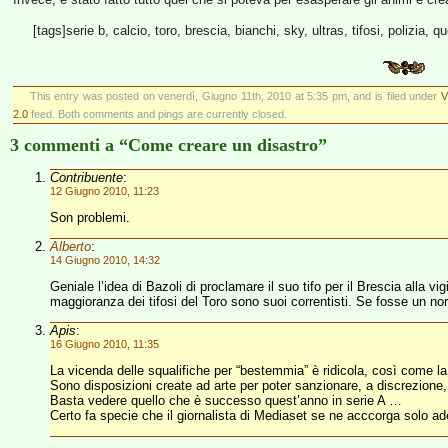
[tags]serie b, calcio, toro, brescia, bianchi, sky, ultras, tifosi, polizia, q
This entry was posted on venerdì, Giugno 11th, 2010 at 5:35 pm, and is filed under
V
2.0
feed. Both comments and pings are currently closed.
3 commenti a “Come creare un disastro”
Contribuente
:
12 Giugno 2010, 11:23
Son problemi.
Alberto
:
14 Giugno 2010, 14:32
Geniale l’idea di Bazoli di proclamare il suo tifo per il Brescia alla v
maggioranza dei tifosi del Toro sono suoi correntisti. Se fosse un no
Apis
:
16 Giugno 2010, 11:35
La vicenda delle squalifiche per “bestemmia” è ridicola, così come l
Sono disposizioni create ad arte per poter sanzionare, a discrezione, 
Basta vedere quello che è successo quest’anno in serie A …
Certo fa specie che il giornalista di Mediaset se ne acccorga solo a