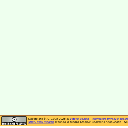
Questo sito è (C) 1995-2026 di
Vittorio Bertola
-
Informativa privacy e cooki
Alcuni diritti riservati
secondo la licenza Creative Commons Attribuzione - No