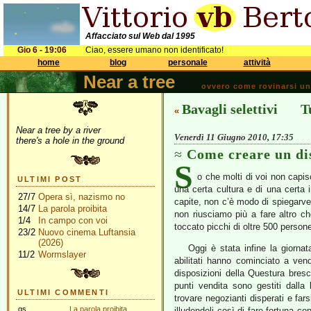
Affacciato sul Web dal 1995
Gio 6 - 19:06
Ciao, essere umano non identificato!
home
blog
personale
attività
Near a tree
ovvero come rovinarsi una 
Bavagli selettivi
T
«
Near a tree by a river
Venerdì 11 Giugno 2010, 17:35
there's a hole in the ground
Come creare un di
S
o che molti di voi non capis
ULTIMI POST
una certa cultura e di una certa i
27/7
Opera sì, nazismo no
capite, non c’è modo di spiegarve
14/7
La parola proibita
non riusciamo più a fare altro ch
1/4
In campo con voi
toccato picchi di oltre 500 perso
23/2
Nuovo cinema Luftansia
(2026)
Oggi è stata infine la giornata
11/2
Wormslayer
abilitati hanno cominciato a vende
disposizioni della Questura bres
punti vendita sono gestiti dalla
ULTIMI COMMENTI
trovare negozianti disperati e far
gs
La parola proibita
illudendoli così di fare fortuna co