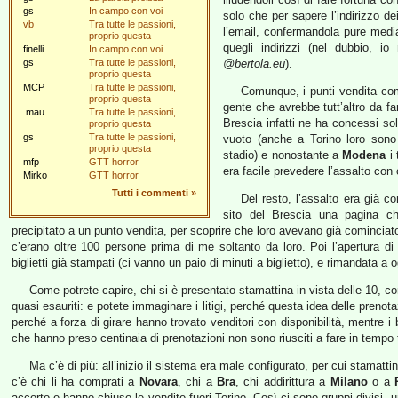
gs
In campo con voi
solo che per sapere l’indirizzo d
vb
Tra tutte le passioni,
l’email, confermandola pure media
proprio questa
quegli indirizzi (nel dubbio, io
finelli
In campo con voi
gs
Tra tutte le passioni,
@bertola.eu
).
proprio questa
MCP
Tra tutte le passioni,
Comunque, i punti vendita com
proprio questa
gente che avrebbe tutt’altro da far
.mau.
Tra tutte le passioni,
Brescia infatti ne ha concessi so
proprio questa
gs
Tra tutte le passioni,
vuoto (anche a Torino loro sono 
proprio questa
stadio) e nonostante a
Modena
i 
mfp
GTT horror
era facile prevedere l’assalto con
Mirko
GTT horror
Tutti i commenti
»
Del resto, l’assalto era già 
sito del Brescia una pagina ch
precipitato a un punto vendita, per scoprire che loro avevano già comincia
c’erano oltre 100 persone prima di me soltanto da loro. Poi l’apertura di
biglietti già stampati (ci vanno un paio di minuti a biglietto), e rimandata a o
Come potrete capire, chi si è presentato stamattina in vista delle 10, con
quasi esauriti: e potete immaginare i litigi, perché questa idea delle prenot
perché a forza di girare hanno trovato venditori con disponibilità, mentre i b
che hanno preso centinaia di prenotazioni non sono riusciti a fare in tempo tutt
Ma c’è di più: all’inizio il sistema era male configurato, per cui stamattin
c’è chi li ha comprati a
Novara
, chi a
Bra
, chi addirittura a
Milano
o a
accorto e hanno chiuso le vendite fuori Torino. Così ci sono gruppi divisi, un