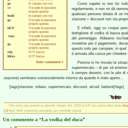
Come sapete io non ho nulla
gs
In campo con voi
vb
Tra tutte le passioni,
regolarmente, e non mi dà nemmen
proprio questa
qualsiasi persona dotata di un 
finelli
In campo con voi
stazione + discount non sia propri
gs
Tra tutte le passioni,
proprio questa
E infatti, oggi su cinque per
MCP
Tra tutte le passioni,
proprio questa
bottiglione di vodka di bassa qual
.mau.
Tra tutte le passioni,
del pomeriggio. Abbiamo rischia
proprio questa
monetine per il pagamento, davant
gs
Tra tutte le passioni,
proprio questa
questo solo per campare; in quel 
mfp
GTT horror
è arrivata alla cassa per chiedere 
Mirko
GTT horror
Tutti i commenti
»
Persino io ho trovato la situa
supermercato – di per sè enorme e
è sempre deserto, con le pile di m
stazione) sembrano sostanzialmente intonse da quando è stato aperto…
[tags]stazione, milano, supermercato, discount, alcool, barboni[/tags]
This entry was posted on giovedì, Giugno 3rd, 2010 at 4:57 pm, and is filed under
Gua
2.0
feed. Both comments and pings are currently closed.
Un commento a “La vodka del duca”