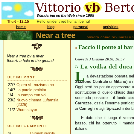
Wandering on the Web since 1995
Thu 6 - 12:15
Hello, unidentified human being!
home
blog
personal
activities
Near a tree
ovvero come rovinarsi una 
Faccio il ponte al bar
«
Near a tree by a river
Giovedì 3 Giugno 2010, 16:57
there's a hole in the ground
La vodka del duca
L
a devastazione operata nel
ULTIMI POST
Stazione Centrale
di
Milano
) è 
27/7
Opera sì, nazismo no
Oggi però ho potuto apprezzare u
14/7
La parola proibita
sostituzione di quello chiuso dura
1/4
In campo con voi
scomodo possibile – il fondo ciec
23/2
Nuovo cinema Luftansia
Carrozze
, ossia l’enorme portic
(2026)
ai
Camogli
e agli
Spizzichi
dei b
11/2
Wormslayer
E dato che il luogo è verame
basso, chi ha ottenuto il manda
ULTIMI COMMENTI
italiane.
gs
La parola proibita