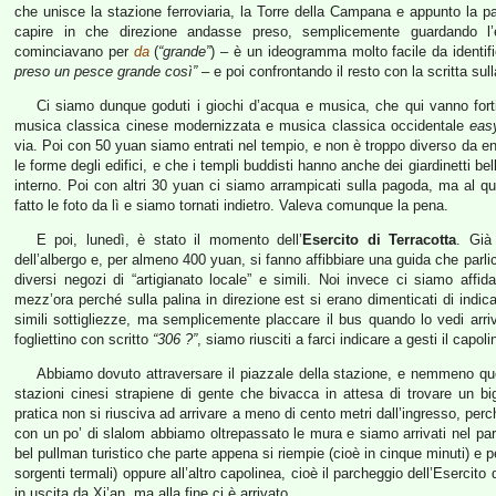
che unisce la stazione ferroviaria, la Torre della Campana e appunto la p
capire in che direzione andasse preso, semplicemente guardando l’e
cominciavano per
da
(
“grande”
) – è un ideogramma molto facile da identif
preso un pesce grande così”
– e poi confrontando il resto con la scritta sul
Ci siamo dunque goduti i giochi d’acqua e musica, che qui vanno for
musica classica cinese modernizzata e musica classica occidentale
easy
via. Poi con 50 yuan siamo entrati nel tempio, e non è troppo diverso da en
le forme degli edifici, e che i templi buddisti hanno anche dei giardinetti be
interno. Poi con altri 30 yuan ci siamo arrampicati sulla pagoda, ma al 
fatto le foto da lì e siamo tornati indietro. Valeva comunque la pena.
E poi, lunedì, è stato il momento dell’
Esercito di Terracotta
. Già 
dell’albergo e, per almeno 400 yuan, si fanno affibbiare una guida che parli
diversi negozi di “artigianato locale” e simili. Noi invece ci siamo affida
mezz’ora perché sulla palina in direzione est si erano dimenticati di indic
simili sottigliezze, ma semplicemente placcare il bus quando lo vedi arriva
fogliettino con scritto
“306 ?”
, siamo riusciti a farci indicare a gesti il capo
Abbiamo dovuto attraversare il piazzale della stazione, e nemmeno que
stazioni cinesi strapiene di gente che bivacca in attesa di trovare un bi
pratica non si riusciva ad arrivare a meno di cento metri dall’ingresso, pe
con un po’ di slalom abbiamo oltrepassato le mura e siamo arrivati nel parc
bel pullman turistico che parte appena si riempie (cioè in cinque minuti) e p
sorgenti termali) oppure all’altro capolinea, cioè il parcheggio dell’Esercit
in uscita da Xi’an, ma alla fine ci è arrivato.