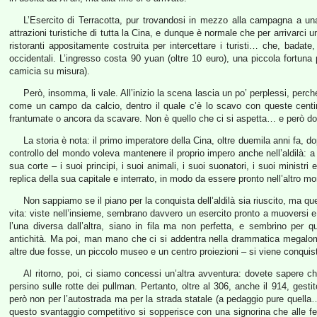
L’Esercito di Terracotta, pur trovandosi in mezzo alla campagna a una 
attrazioni turistiche di tutta la Cina, e dunque è normale che per arrivarci u
ristoranti appositamente costruita per intercettare i turisti… che, badate
occidentali. L’ingresso costa 90 yuan (oltre 10 euro), una piccola fortuna 
camicia su misura).
Però, insomma, li vale. All’inizio la scena lascia un po’ perplessi, perch
come un campo da calcio, dentro il quale c’è lo scavo con queste centinai
frantumate o ancora da scavare. Non è quello che ci si aspetta… e però dop
La storia è nota: il primo imperatore della Cina, oltre duemila anni fa, dop
controllo del mondo voleva mantenere il proprio impero anche nell’aldilà: a t
sua corte – i suoi principi, i suoi animali, i suoi suonatori, i suoi ministr
replica della sua capitale e interrato, in modo da essere pronto nell’altro m
Non sappiamo se il piano per la conquista dell’aldilà sia riuscito, ma 
vita: viste nell’insieme, sembrano davvero un esercito pronto a muoversi e 
l’una diversa dall’altra, siano in fila ma non perfetta, e sembrino per q
antichità. Ma poi, man mano che ci si addentra nella drammatica megalom
altre due fosse, un piccolo museo e un centro proiezioni – si viene conquist
Al ritorno, poi, ci siamo concessi un’altra avventura: dovete sapere
persino sulle rotte dei pullman. Pertanto, oltre al 306, anche il 914, gest
però non per l’autostrada ma per la strada statale (a pedaggio pure quella
questo svantaggio competitivo si sopperisce con una signorina che alle f