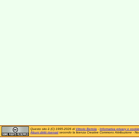
Questo sito è (C) 1995-2026 di
Vittorio Bertola
-
Informativa privacy e cooki
Alcuni diritti riservati
secondo la licenza Creative Commons Attribuzione - No