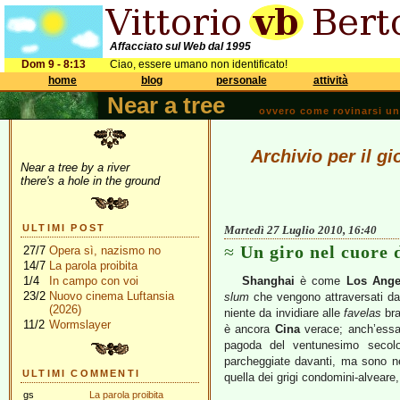
Affacciato sul Web dal 1995
Dom 9 - 8:13
Ciao, essere umano non identificato!
home
blog
personale
attività
Near a tree
ovvero come rovinarsi una 
Archivio per il g
Near a tree by a river
there's a hole in the ground
ULTIMI POST
Martedì 27 Luglio 2010, 16:40
Un giro nel cuore 
27/7
Opera sì, nazismo no
14/7
La parola proibita
1/4
In campo con voi
Shanghai
è come
Los Ange
23/2
Nuovo cinema Luftansia
slum
che vengono attraversati da
(2026)
niente da invidiare alle
favelas
bra
11/2
Wormslayer
è ancora
Cina
verace; anch’essa 
pagoda del ventunesimo secolo
parcheggiate davanti, ma sono ne
ULTIMI COMMENTI
quella dei grigi condomini-alveare,
gs
La parola proibita