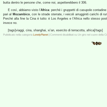
butta dentro le persone che, come noi, aspetterebbero il 306.
E così, abbiamo visto l’
Africa
: perché i gruppetti di casupole contadin
pari al
Mozambico
, con le strade sterrate, i veicoli arrugginiti carichi di
Perché alla fine la Cina è tutto: è Los Angeles e l’Africa nello stesso post
invece no.
[tags]viaggi, cina, shanghai, xi’an, esercito di terracotta, africa[/tags]
Pubblicato nella categoria
LonelyPlanet
|
Commenti disabilitati
su Un giro nel cuore della C