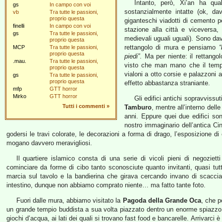
Intanto, però, Xi’an ha qu
gs
In campo con voi
sostanzialmente intatte (ok, dav
vb
Tra tutte le passioni,
proprio questa
giganteschi viadotti di cemento p
finelli
In campo con voi
stazione alla città e viceversa
gs
Tra tutte le passioni,
medievali uguali uguali). Sono d
proprio questa
rettangolo di mura e pensiamo
“
MCP
Tra tutte le passioni,
proprio questa
piedi”
. Ma per niente: il rettango
.mau.
Tra tutte le passioni,
visto che man mano che il tempo
proprio questa
vialoni a otto corsie e palazzoni 
gs
Tra tutte le passioni,
proprio questa
effetto abbastanza straniante.
mfp
GTT horror
Mirko
GTT horror
Gli edifici antichi sopravvissu
Tutti i commenti
»
Tamburo
, mentre all’interno dell
anni. Eppure quei due edifici so
nostro immaginario dell’antica Cin
godersi le travi colorate, le decorazioni a forma di drago, l’esposizione 
mogano davvero meravigliosi.
Il quartiere islamico consta di una serie di vicoli pieni di negozie
cominciare da forme di cibo tanto sconosciute quanto invitanti, quasi tutto
marcia sul tavolo e la bandierina che girava cercando invano di scacci
intestino, dunque non abbiamo comprato niente… ma fatto tante foto.
Fuori dalle mura, abbiamo visitato la
Pagoda della Grande Oca
, che p
un grande tempio buddista a sua volta piazzato dentro un enorme spiazzo 
giochi d’acqua, ai lati dei quali si trovano fast food e bancarelle. Arrivarci è