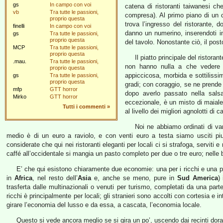
gs
In campo con voi
catena di ristoranti taiwanesi c
vb
Tra tutte le passioni,
compresa). Al primo piano di un ce
proprio questa
trova l’ingresso del ristorante, 
finelli
In campo con voi
danno un numerino, inserendoti i
gs
Tra tutte le passioni,
proprio questa
del tavolo. Nonostante ciò, il pos
MCP
Tra tutte le passioni,
proprio questa
Il piatto principale del ristora
.mau.
Tra tutte le passioni,
non hanno nulla a che vedere c
proprio questa
appiccicosa, morbida e sottilissi
gs
Tra tutte le passioni,
proprio questa
gradi; con coraggio, se ne prende 
mfp
GTT horror
dopo averlo passato nella salsa
Mirko
GTT horror
eccezionale, è un misto di maiale 
Tutti i commenti
»
al livello dei migliori agnolotti di 
Noi ne abbiamo ordinati di vari
medio è di un euro a raviolo, e con venti euro a testa siamo usciti pi
considerate che qui nei ristoranti eleganti per locali ci si strafoga, serviti e
caffé all’occidentale si mangia un pasto completo per due o tre euro; nelle
E’ che qui esistono chiaramente due economie: una per i ricchi e una p
in
Africa
, nel resto dell’
Asia
e, anche se meno, pure in
Sud America
)
trasferta dalle multinazionali o venuti per turismo, completati da una parte
ricchi è principalmente per locali; gli stranieri sono accolti con cortesia e
girare l’economia del lusso e da essa, a cascata, l’economia locale.
Questo si vede ancora meglio se si gira un po’, uscendo dai recinti dora