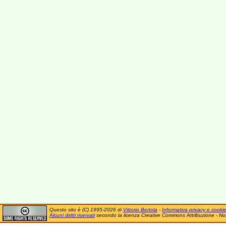
Questo sito è (C) 1995-2026 di
Vittorio Bertola
-
Informativa privacy e cooki
Alcuni diritti riservati
secondo la licenza Creative Commons Attribuzione - No