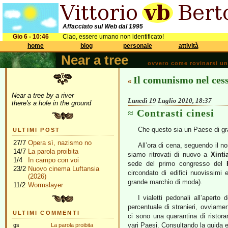
Affacciato sul Web dal 1995
Gio 6 - 10:46
Ciao, essere umano non identificato!
home
blog
personale
attività
Near a tree
ovvero come rovinarsi una 
Il comunismo nel ces
«
Near a tree by a river
Lunedì 19 Luglio 2010, 18:37
there's a hole in the ground
Contrasti cinesi
Che questo sia un Paese di gran
ULTIMI POST
27/7
Opera sì, nazismo no
All’ora di cena, seguendo il 
14/7
La parola proibita
siamo ritrovati di nuovo a
Xinti
1/4
In campo con voi
sede del primo congresso del
23/2
Nuovo cinema Luftansia
circondato di edifici nuovissimi e
(2026)
grande marchio di moda).
11/2
Wormslayer
I vialetti pedonali all’aperto
percentuale di stranieri, ovviame
ULTIMI COMMENTI
ci sono una quarantina di ristora
vari Paesi. Consultando la guida
gs
La parola proibita