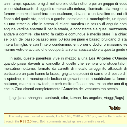
anni, ampi, spaziosi e rigidi nel silenzio della notte; e poi un gruppo di ve
pieno strabordante di oggetti o merce alla rinfusa, illuminato alla meglio, 
fumare mentre chiacchiera con qualcuno, davanti a un tavolino su cui oltr
fianco del quale sta, seduto a gambe incrociate sul marciapiede, un riparabi
su uno straccio, che in attesa di clienti mastica un pezzo di anguria com
angurie verdine sbattute lì per la strada, e nonostante sia quasi mezzanot
andare a dormire, che tanto fa caldo e comunque è meglio stare lì a chiac
sei piani del basso palazzo anni ’60 (qui sei piani è basso) brulicano di s
intera famiglia; e con l’intero condominio, entro sei o dodici o massimo ve
marmo vetro e acciaio che occuperà la zona, spazzando via questa gente 
In auto, queste parentesi vive in mezzo a una
Los Angeles
d’Oriente
quando passi davanti al cancello di quello che sembra uno studentato, d
mercatino notturno, formato da carretti di metallo arrugginito attaccati d
particolare un paio hanno la brace, grigliano spiedini di carne o di pesce d
a spiedino; e il marciapiede brulica di giovani scesi a soddisfare la fame
notturno, ma molto low tech, e però molto efficace, anzi mi sa che una di 
che la Cina diventi completamente l’
America
del ventunesimo secolo.
[tags]cina, shanghai, contrasti, cibo, taiwan, los angeles, viaggi[/tags]
This entry was posted on lunedì, Luglio 19th, 2010 at 6:37 pm, and is filed under
Fr
through the
RSS 2.0
feed. Both comments and pings are currently closed.