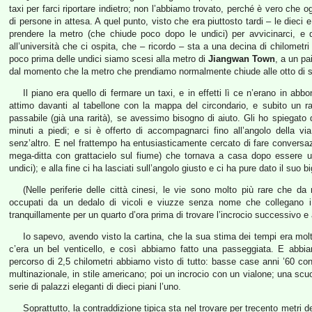
taxi per farci riportare indietro; non l’abbiamo trovato, perché è vero che 
di persone in attesa. A quel punto, visto che era piuttosto tardi – le die
prendere la metro (che chiude poco dopo le undici) per avvicinarci, e 
all’università che ci ospita, che – ricordo – sta a una decina di chilometr
poco prima delle undici siamo scesi alla metro di
Jiangwan Town
, a un pa
dal momento che la metro che prendiamo normalmente chiude alle otto di s
Il piano era quello di fermare un taxi, e in effetti lì ce n’erano in a
attimo davanti al tabellone con la mappa del circondario, e subito un r
passabile (già una rarità), se avessimo bisogno di aiuto. Gli ho spiegato
minuti a piedi; e si è offerto di accompagnarci fino all’angolo della 
senz’altro. E nel frattempo ha entusiasticamente cercato di fare convers
mega-ditta con grattacielo sul fiume) che tornava a casa dopo essere u
undici); e alla fine ci ha lasciati sull’angolo giusto e ci ha pure dato il suo 
(Nelle periferie delle città cinesi, le vie sono molto più rare che d
occupati da un dedalo di vicoli e viuzze senza nome che collegano i 
tranquillamente per un quarto d’ora prima di trovare l’incrocio successivo e
Io sapevo, avendo visto la cartina, che la sua stima dei tempi era molt
c’era un bel venticello, e così abbiamo fatto una passeggiata. E abbia
percorso di 2,5 chilometri abbiamo visto di tutto: basse case anni ’60 co
multinazionale, in stile americano; poi un incrocio con un vialone; una sc
serie di palazzi eleganti di dieci piani l’uno.
Soprattutto, la contraddizione tipica sta nel trovare per trecento metri d