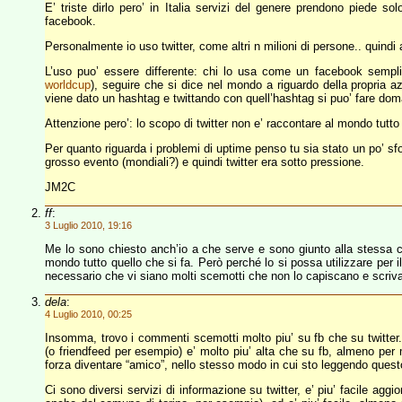
E’ triste dirlo pero’ in Italia servizi del genere prendono piede so
facebook.
Personalmente io uso twitter, come altri n milioni di persone.. quindi 
L’uso puo’ essere differente: chi lo usa come un facebook sempli
worldcup
), seguire che si dice nel mondo a riguardo della propria az
viene dato un hashtag e twittando con quell’hashtag si puo’ fare dom
Attenzione pero’: lo scopo di twitter non e’ raccontare al mondo tutto 
Per quanto riguarda i problemi di uptime penso tu sia stato un po’ sf
grosso evento (mondiali?) e quindi twitter era sotto pressione.
JM2C
ff
:
3 Luglio 2010, 19:16
Me lo sono chiesto anch’io a che serve e sono giunto alla stessa co
mondo tutto quello che si fa. Però perché lo si possa utilizzare per
necessario che vi siano molti scemotti che non lo capiscano e scriva
dela
:
4 Luglio 2010, 00:25
Insomma, trovo i commenti scemotti molto piu’ su fb che su twitter. L
(o friendfeed per esempio) e’ molto piu’ alta che su fb, almeno per 
forza diventare “amico”, nello stesso modo in cui sto leggendo quest
Ci sono diversi servizi di informazione su twitter, e’ piu’ facile agg