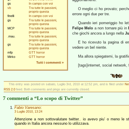
gs
In campo con voi
vb
Tra tutte le passioni,
O meglio ci ho provato; perch
proprio questa
errore ogni due per tre.
finelli
In campo con voi
gs
Tra tutte le passioni,
Quando ieri pomeriggio ho le
proprio questa
Felipe Melo
a non tornare più in
MCP
Tra tutte le passioni,
proprio questa
che giochi ancora a lungo nella
J
.mau.
Tra tutte le passioni,
proprio questa
E ho ricevuto la pagina di er
gs
Tra tutte le passioni,
vedere un bel niente.
proprio questa
mfp
GTT horror
Ma allora spiegatemi, la gratifi
Mirko
GTT horror
Tutti i commenti
»
[tags]internet, social network, 
This entry was posted on sabato, Luglio 3rd, 2010 at 12:52 pm, and is filed under
Ne
RSS 2.0
feed. Both comments and pings are currently closed.
7 commenti a “Lo scopo di Twitter”
Fabio Varesano
:
3 Luglio 2010, 13:24
Attenzione a non sottovalutare twitter.. io avevo piu’ o meno le
quando in Italia ancora nessuno lo utilizzava.