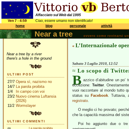
Affacciato sul Web dal 1995
Ven 7 - 4:59
Ciao, essere umano non identificato!
home
blog
personale
attività
Near a tree
ovvero come rovinarsi una 
L’Internazionale ope
«
Near a tree by a river
there's a hole in the ground
Sabato 3 Luglio 2010, 12:52
Lo scopo di Twitte
B
ULTIMI POST
azzico d’abitudine un po’ t
27/7
Opera sì, nazismo no
eccezione:
Twitter
. Onestamente 
14/7
La parola proibita
vuoi raccontare al mondo tutto qu
1/4
In campo con voi
status su
Facebook
. Tuttavia,
23/2
Nuovo cinema Luftansia
(2026)
registrato
.
11/2
Wormslayer
O meglio ci ho provato; perch
che la capacità massima del sistem
ULTIMI COMMENTI
Poi ho aggiunto due o tre 
gs
La parola proibita
aggiornamenti.