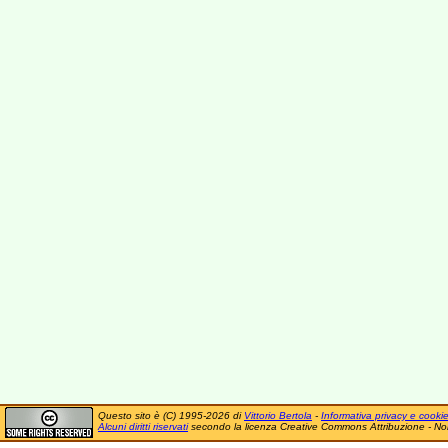
Questo sito è (C) 1995-2026 di
Vittorio Bertola
-
Informativa privacy e cooki
Alcuni diritti riservati
secondo la licenza Creative Commons Attribuzione - No