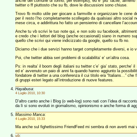
anche del comune di torino, per esempio), ed e’ piu’ facile, almeno 
twitter o ff piuttosto che su fb, dove le discussioni sono chiuse.
Trovo fb molto utile per giocare a farmville e organizzare le cene d
per il resto l’ho completamente scollegato da qualsiasi altro social 
mese circa, e addirittura ho fatto un pensierino di cancellare l’acco
Anche tu vb scrivi le tuo note qui, e non solo su facebook, altrimenti
e credo che i lettori del blog (anche occasionali) siano in numero sup
quello che scrivi qui viene indicizzato da google, quello su fb no.
Diciamo che i due servizi hanno target completamente diversi, e io vo
Poi, che twitter abbia seri problemi di scalabilita’ e’ un’altra cosa.
Ps: in realta’ il boom degli italiani su twitter c’e’ gia’ stato, perche’
ed e’ avvenuto un paio di anni fa quando hanno aggiunto la possibilit
fondatore di twitter a una conferenza il cui titolo era “Italians…” che
di gruppi esteri legato all’introduzione di nuove features.
Hayabusa
:
4 Luglio 2010, 10:30
D’altro canto anche i Blog (o web-log) sono nati con l’idea di racconta
da lì si sono evoluti in giornalismo, opinionismo e anche forma di ag
Massimo Manca
:
4 Luglio 2010, 15:33
Ma anche sul fighettissimo FriendFeed mi sembra di non averti mai vi
vb
: