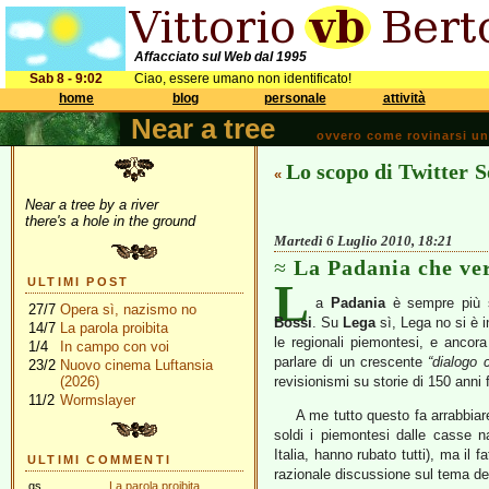
Affacciato sul Web dal 1995
Sab 8 - 9:02
Ciao, essere umano non identificato!
home
blog
personale
attività
Near a tree
ovvero come rovinarsi una 
Lo scopo di Twitter
S
«
Near a tree by a river
there's a hole in the ground
Martedì 6 Luglio 2010, 18:21
La Padania che ve
L
ULTIMI POST
a
Padania
è sempre più sp
27/7
Opera sì, nazismo no
Bossi
. Su
Lega
sì, Lega no si è 
14/7
La parola proibita
le regionali piemontesi, e ancora
1/4
In campo con voi
parlare di un crescente
“dialogo c
23/2
Nuovo cinema Luftansia
(2026)
revisionismi su storie di 150 anni 
11/2
Wormslayer
A me tutto questo fa arrabbiare
soldi i piemontesi dalle casse n
Italia, hanno rubato tutti), ma il
ULTIMI COMMENTI
razionale discussione sul tema de
gs
La parola proibita