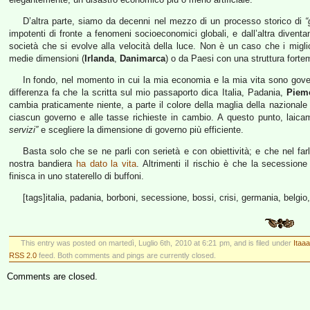
D’altra parte, siamo da decenni nel mezzo di un processo storico di
“
impotenti di fronte a fenomeni socioeconomici globali, e dall’altra diventa
società che si evolve alla velocità della luce. Non è un caso che i migli
medie dimensioni (
Irlanda
,
Danimarca
) o da Paesi con una struttura forte
In fondo, nel momento in cui la mia economia e la mia vita sono gov
differenza fa che la scritta sul mio passaporto dica Italia, Padania,
Piem
cambia praticamente niente, a parte il colore della maglia della nazionale e
ciascun governo e alle tasse richieste in cambio. A questo punto, laic
servizi”
e scegliere la dimensione di governo più efficiente.
Basta solo che se ne parli con serietà e con obiettività; e che nel far
nostra bandiera
ha dato la vita
. Altrimenti il rischio è che la secessi
finisca in uno staterello di buffoni.
[tags]italia, padania, borboni, secessione, bossi, crisi, germania, belgio,
This entry was posted on martedì, Luglio 6th, 2010 at 6:21 pm, and is filed under
Itaaa
RSS 2.0
feed. Both comments and pings are currently closed.
Comments are closed.