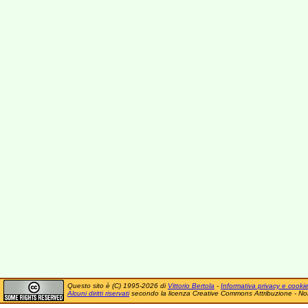
Questo sito è (C) 1995-2026 di
Vittorio Bertola
-
Informativa privacy e cooki
Alcuni diritti riservati
secondo la licenza Creative Commons Attribuzione - No