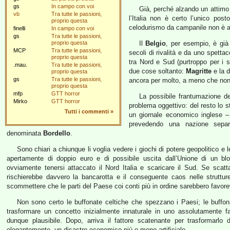
gs
In campo con voi
Già, perché alzando un attimo 
vb
Tra tutte le passioni,
l’Italia non è certo l’unico pos
proprio questa
celodurismo da campanile non è af
finelli
In campo con voi
gs
Tra tutte le passioni,
proprio questa
Il
Belgio
, per esempio, è già
MCP
Tra tutte le passioni,
secoli di rivalità e da uno spetta
proprio questa
tra Nord e Sud (purtroppo per i s
.mau.
Tra tutte le passioni,
due cose soltanto:
Magritte
e la 
proprio questa
gs
Tra tutte le passioni,
ancora per molto, a meno che non 
proprio questa
mfp
GTT horror
La possibile frantumazione de
Mirko
GTT horror
problema oggettivo: del resto lo 
Tutti i commenti
»
un giornale economico inglese 
prevedendo una nazione separa
denominata
Bordello
.
Sono chiari a chiunque li voglia vedere i giochi di potere geopolitico e 
apertamente di doppio euro e di possibile uscita dall’Unione di un bl
ovviamente tenersi attaccato il Nord Italia e scaricare il Sud. Se scattass
rischierebbe davvero la bancarotta e il conseguente caos nelle struttur
scommettere che le parti del Paese coi conti più in ordine sarebbero favorevol
Non sono certo le buffonate celtiche che spezzano i Paesi; le buffo
trasformare un concetto inizialmente innaturale in uno assolutamente fa
dunque plausibile. Dopo, arriva il fattore scatenante per trasformarlo
elegantemente, un disastro economico più o meno artificiale.