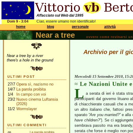
Affacciato sul Web dal 1995
Dom 9 - 3:04
Ciao, essere umano non identificato!
home
blog
personale
attività
Near a tree
ovvero come rovinarsi una 
Archivio per il g
Near a tree by a river
there's a hole in the ground
Mercoledì 15 Settembre 2010, 15:2
ULTIMI POST
Le Nazioni Unite e
27/7
Opera sì, nazismo no
L
14/7
La parola proibita
a serata di ieri è stata st
1/4
In campo con voi
partecipanti dal governo lituano al
23/2
Nuovo cinema Luftansia
(2026)
di chiacchierate casuali che a m
11/2
Wormslayer
un altro italiano che, fattosi pr
sparato
“Are you married?”
e alla
have children?”
). Se ci aggiunget
ULTIMI COMMENTI
sembrava passito ma era brandy, c
serata che forse è meglio non po
gs
La parola proibita