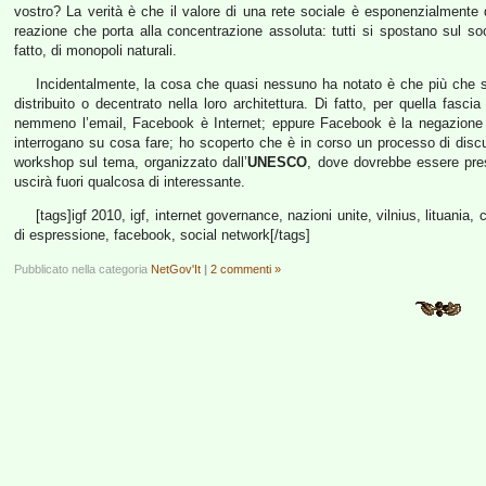
vostro? La verità è che il valore di una rete sociale è esponenzialmente 
reazione che porta alla concentrazione assoluta: tutti si spostano sul soci
fatto, di monopoli naturali.
Incidentalmente, la cosa che quasi nessuno ha notato è che più che so
distribuito o decentrato nella loro architettura. Di fatto, per quella fas
nemmeno l’email, Facebook è Internet; eppure Facebook è la negazione dei 
interrogano su cosa fare; ho scoperto che è in corso un processo di dis
workshop sul tema, organizzato dall’
UNESCO
, dove dovrebbe essere pres
uscirà fuori qualcosa di interessante.
[tags]igf 2010, igf, internet governance, nazioni unite, vilnius, lituania, car
di espressione, facebook, social network[/tags]
Pubblicato nella categoria
NetGov'It
|
2 commenti »