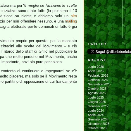
afora ma poi
“è meglio se facciamo le scelte
niziative sono state fatte (la prossima il 10
posizione su niente e abbiamo solo un
sito
izio per non offendere nessuno, e una
mailing
agna elettorale per le comunali di fatto è già
ovimento proprio per questo: per la mancata
TWITTER
 cittadini alle scelte del Movimento – e ciò
ritardo dello staff di Grillo nel pubblicare la
ccupa che molte persone nel Movimento, anche
ARCHIVI
sì importante, anzi sia pure pericolosa.
Luglio 2026
n contento di continuare a impegnarmi se c’è
Aprile 2026
Febbraio 2026
o molto piacere), ma solo se il Movimento resta
Gennaio 2026
mo partitino di opposizione di cui francamente
Novembre 2025
Ottobre 2025
Agosto 2025
Luglio 2025
Giugno 2025
Gennaio 2025
Luglio 2024
Aprile 2024
Gennaio 2024
Dicembre 2023
Ottobre 2023