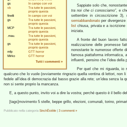
gs
In campo con voi
Sappiate solo che, nonostante
vb
Tra tutte le passioni,
tra noi che ci conosciamo”
, e ch
proprio questa
settembre in circoscrizione 3
finelli
In campo con voi
gs
Tra tutte le passioni,
semiabbandonato
per divergenze 
proprio questa
list
chiusa, privata e a iscrizione 
MCP
Tra tutte le passioni,
iniziata.
proprio questa
.mau.
Tra tutte le passioni,
A fronte del buon lavoro fat
proprio questa
gs
Tra tutte le passioni,
realizzazione delle promesse fat
proprio questa
nonostante le numerose offerte di 
mfp
GTT horror
famosa piattaforma informatica, 
Mirko
GTT horror
influenti, pensino che l’idea della 
Tutti i commenti
»
Per quel che mi riguarda, io 
qualcuno che lo vuole (ovviamente ringrazio quella ventina di lettori, non l
fedele all’idea di democrazia dal basso grazie alla rete; un’idea senza la 
non si sente proprio la mancanza.
E, a questo punto, invito voi a dire la vostra; perché questo è il bello del
[tags]movimento 5 stelle, beppe grillo, elezioni, comunali, torino, primari
Pubblicato nella categoria
SinchËstèile
|
3 commenti »