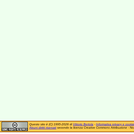
Questo sito è (C) 1995-2026 di
Vittorio Bertola
-
Informativa privacy e cooki
Alcuni diritti riservati
secondo la licenza Creative Commons Attribuzione - No