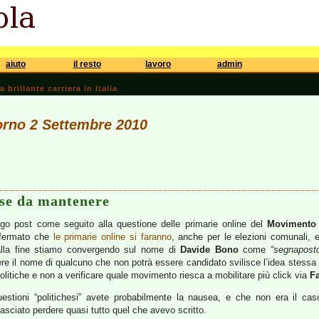
aiuto
il resto
lavoro
admin
brillante carriera in Italia
iorno 2 Settembre 2010
se da mantenere
ngo post come seguito alla questione delle primarie online del
Movimento 
fermato che
le primarie online si faranno
, anche per le elezioni comunali, e
 (alla fine stiamo convergendo sul nome di
Davide Bono
come
“segnapost
e il nome di qualcuno che non potrà essere candidato svilisce l’idea stessa d
 politiche e non a verificare quale movimento riesca a mobilitare più click via
F
stioni “politichesi” avete probabilmente la nausea, e che non era il caso
asciato perdere quasi tutto quel che avevo scritto.