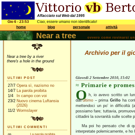
Affacciato sul Web dal 1995
Gio 6 - 23:53
Ciao, essere umano non identificato!
home
blog
personale
attività
Near a tree
ovvero come rovinarsi una 
Archivio per il g
Near a tree by a river
there's a hole in the ground
Giovedì 2 Settembre 2010, 15:02
ULTIMI POST
Primarie e promes
27/7
Opera sì, nazismo no
O
14/7
La parola proibita
h, io avevo scritto un lu
1/4
In campo con voi
dall’
ultimo
– prima
Grillo
ha con
23/2
Nuovo cinema Luftansia
(2026)
mettendoci un po’ in difficoltà
11/2
Wormslayer
possiamo fare; tuttavia, promuover
cittadini la sovranità sulle scelte
Ma poi ho pensato che di que
ULTIMI COMMENTI
interpretate polemicamente, e ho l
gs
La parola proibita