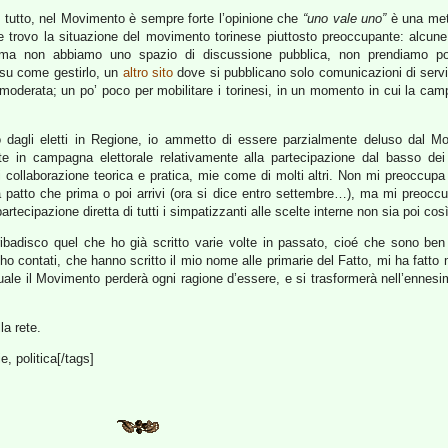
 tutto, nel Movimento è sempre forte l’opinione che
“uno vale uno”
è una met
e trovo la situazione del movimento torinese piuttosto preoccupante: alcune i
), ma non abbiamo uno spazio di discussione pubblica, non prendiamo 
su come gestirlo, un
altro sito
dove si pubblicano solo comunicazioni di serv
moderata; un po’ poco per mobilitare i torinesi, in un momento in cui la camp
to dagli eletti in Regione, io ammetto di essere parzialmente deluso dal M
te in campagna elettorale relativamente alla partecipazione dal basso dei
collaborazione teorica e pratica, mie come di molti altri. Non mi preoccupa il 
a patto che prima o poi arrivi (ora si dice entro settembre…), ma mi preo
partecipazione diretta di tutti i simpatizzanti alle scelte interne non sia poi co
ribadisco quel che ho già scritto varie volte in passato, cioé che sono be
i ho contati, che hanno scritto il mio nome alle primarie del Fatto, mi ha fatt
quale il Movimento perderà ogni ragione d’essere, e si trasformerà nell’ennesi
la rete.
e, politica[/tags]