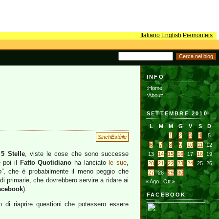
Italiano
English
Piemonteis
INFO
:Home:
:About:
SETTEMBRE 2010
L
M
M
G
V
S
D
1
2
3
4
5
SinchËstèile
6
7
8
9
10
11
12
5 Stelle
, viste le cose che sono successe
13
14
15
16
17
18
19
 poi il
Fatto Quotidiano
ha lanciato
le sue
,
20
21
22
23
24
25
26
o”
, che è probabilmente il meno peggio che
27
28
29
30
i primarie, che dovrebbero servire a ridare ai
« Ago
Ott »
acebook
).
FACEBOOK
 di riaprire questioni che potessero essere