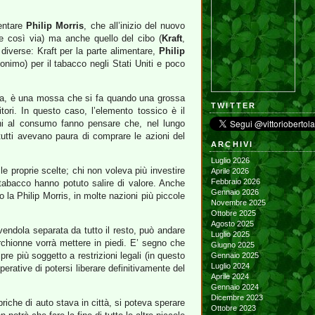
mentare
Philip Morris
, che all’inizio del nuovo
 così via) ma anche quello del cibo (
Kraft
,
e diverse: Kraft per la parte alimentare,
Philip
imo) per il tabacco negli Stati Uniti e poco
ica, è una mossa che si fa quando una grossa
TWITTER
tori. In questo caso, l’elemento tossico è il
zioni al consumo fanno pensare che, nel lungo
utti avevano paura di comprare le azioni del
ARCHIVI
Luglio 2026
 proprie scelte; chi non voleva più investire
Aprile 2026
Febbraio 2026
l tabacco hanno potuto salire di valore. Anche
Gennaio 2026
o la Philip Morris, in molte nazioni più piccole
Novembre 2025
Ottobre 2025
Agosto 2025
avendola separata da tutto il resto, può andare
Luglio 2025
archionne vorrà mettere in piedi. E’ segno che
Giugno 2025
 più soggetto a restrizioni legali (in questo
Gennaio 2025
Luglio 2024
erative di potersi liberare definitivamente del
Aprile 2024
Gennaio 2024
Dicembre 2023
abbriche di auto stava in città, si poteva sperare
Ottobre 2023