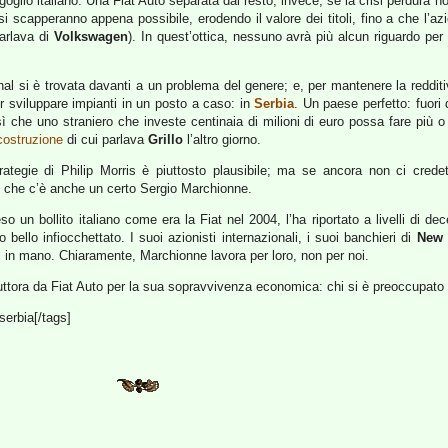
rgoglio italiano. Una Fiat Auto separata dal resto, invece, se la crisi perdura non
osi scapperanno appena possibile, erodendo il valore dei titoli, fino a che l’az
parlava di
Volkswagen
). In quest’ottica, nessuno avrà più alcun riguardo pe
nal si è trovata davanti a un problema del genere; e, per mantenere la redditi
per sviluppare impianti in un posto a caso: in
Serbia
. Un paese perfetto: fuori d
ar sì che uno straniero che investe centinaia di milioni di euro possa fare pi
icostruzione
di cui parlava
Grillo
l’altro giorno.
trategie di Philip Morris è piuttosto plausibile; ma se ancora non ci cred
re che c’è anche un certo Sergio Marchionne.
 un bollito italiano come era la Fiat nel 2004, l’ha riportato a livelli di de
bello infiocchettato. I suoi azionisti internazionali, i suoi banchieri di
New 
i in mano. Chiaramente, Marchionne lavora per loro, non per noi.
uttora da Fiat Auto per la sua sopravvivenza economica: chi si è preoccupato 
serbia[/tags]