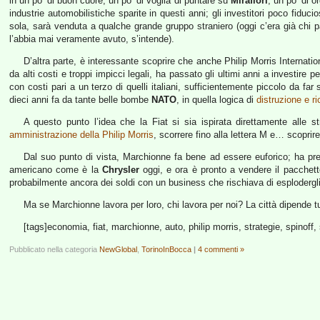
in un po’ di buon cuore, un po’ di voglia di puntare su
Mirafiori
, un po’ di o
industrie automobilistiche sparite in questi anni; gli investitori poco fiduci
sola, sarà venduta a qualche grande gruppo straniero (oggi c’era già chi 
l’abbia mai veramente avuto, s’intende).
D’altra parte, è interessante scoprire che anche Philip Morris Internatio
da alti costi e troppi impicci legali, ha passato gli ultimi anni a investire 
con costi pari a un terzo di quelli italiani, sufficientemente piccolo da f
dieci anni fa da tante belle bombe
NATO
, in quella logica di
distruzione e r
A questo punto l’idea che la Fiat si sia ispirata direttamente alle s
amministrazione della Philip Morris
, scorrere fino alla lettera M e… scopri
Dal suo punto di vista, Marchionne fa bene ad essere euforico; ha preso
americano come è la
Chrysler
oggi, e ora è pronto a vendere il pacchetto 
probabilmente ancora dei soldi con un business che rischiava di esplodergl
Ma se Marchionne lavora per loro, chi lavora per noi? La città dipende t
[tags]economia, fiat, marchionne, auto, philip morris, strategie, spinoff, 
Pubblicato nella categoria
NewGlobal
,
TorinoInBocca
|
4 commenti »