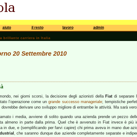
aiuto
il resto
lavoro
admin
brillante carriera in Italia
iorno 20 Settembre 2010
tà
 mondo, nei giorni scorsi, la decisione degli azionisti della
Fiat
di separare le
entato l’operazione come un
grande successo manageriale
; tempistiche perfe
i dovrebbe derivare uno sviluppo migliore di entrambe le attività. Ma sarà ver
amato i media, avviene di solito quando una azienda prende un pezzo delle 
ata almeno in parte dalla prima. Quel che è avvenuto in Fiat invece è più i
ta in due, e (semplificando per farvi capire) chi prima aveva in mano due azio
dustrial
, che saranno dunque due aziende completamente separate e indipende