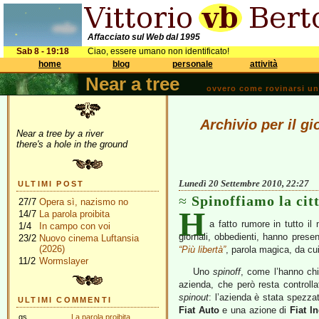
Affacciato sul Web dal 1995
Sab 8 - 19:18
Ciao, essere umano non identificato!
home
blog
personale
attività
Near a tree
ovvero come rovinarsi una 
Archivio per il g
Near a tree by a river
there's a hole in the ground
Lunedì 20 Settembre 2010, 22:27
ULTIMI POST
Spinoffiamo la cit
27/7
Opera sì, nazismo no
H
14/7
La parola proibita
a fatto rumore in tutto il
1/4
In campo con voi
giornali, obbedienti, hanno pres
23/2
Nuovo cinema Luftansia
(2026)
“Più libertà”
, parola magica, da cu
11/2
Wormslayer
Uno
spinoff
, come l’hanno chi
azienda, che però resta controll
spinout
: l’azienda è stata spezza
ULTIMI COMMENTI
Fiat Auto
e una azione di
Fiat In
gs
La parola proibita