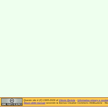
Questo sito è (C) 1995-2026 di
Vittorio Bertola
-
Informativa privacy e cooki
Alcuni diritti riservati
secondo la licenza Creative Commons Attribuzione - No