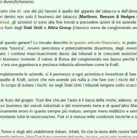
si diversificheranno.
erto che sì: uno dei più famosi è quello del gigante del tabacco e dell’ali
n dentro non solo il business del tabacco (
Marlboro
,
Benson & Hedges
e
pinout
, gli azionisti si sono alla fine trovati a possedere azioni di tre aziend
co fuori dagli
Stati Uniti
e
Altria Group
(classico nome da conglomerato anon
di questo genere? Lo trovate descritto in
questo articolo finanziario
; in prat
ata “tossica”, ovvero pericolosa e potenzialmente disastrosa, dagli investi
io: i continui maxi-risarcimenti decisi dai tribunali e le crescenti restri
un business morente. Il valore di Borsa del conglomerato era basso perché t
 c’era una gigantesca e preziosa industria alimentare come la Kraft.
letamente le aziende, si è permesso a ogni azionista e investitore di fare le
i quelle di Kraft, azioni che non avendo più nulla a che fare con i rischi de
o scopo di isolare i rischi: se negli Stati Uniti i tribunali tengono sotto scacc
iat Auto dal gruppo. Vuol dire che per l’auto è il bacio della morte; adesso, 
ivo business dei veicoli industriali e del movimento terra e di quant’altro M
sivamente eroso in quanto sempre più maturo, sempre meno redditizio e sempre
ostante tutte le rassicurazioni, Fiat si è messa nelle condizioni tecniche e op
orino e degli altri stabilimenti italiani. Infatti, fin che la testa delle nostre f