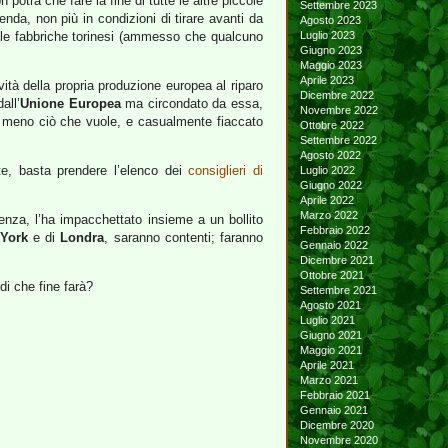
 potrà che fare la fine di tutte le altre piccole
Settembre 2023
ienda, non più in condizioni di tirare avanti da
Agosto 2023
r le fabbriche torinesi (ammesso che qualcuno
Luglio 2023
Giugno 2023
Maggio 2023
Aprile 2023
vità della propria produzione europea al riparo
Dicembre 2022
all’
Unione Europea
ma circondato da essa,
Novembre 2022
ù o meno ciò che vuole, e casualmente fiaccato
Ottobre 2022
Settembre 2022
Agosto 2022
ete, basta prendere l’elenco dei
consiglieri di
Luglio 2022
Giugno 2022
Aprile 2022
Marzo 2022
cenza, l’ha impacchettato insieme a un bollito
Febbraio 2022
York
e di
Londra
, saranno contenti; faranno
Gennaio 2022
Dicembre 2021
Ottobre 2021
di che fine farà?
Settembre 2021
Agosto 2021
Luglio 2021
Giugno 2021
Maggio 2021
Aprile 2021
Marzo 2021
Febbraio 2021
Gennaio 2021
Dicembre 2020
Novembre 2020