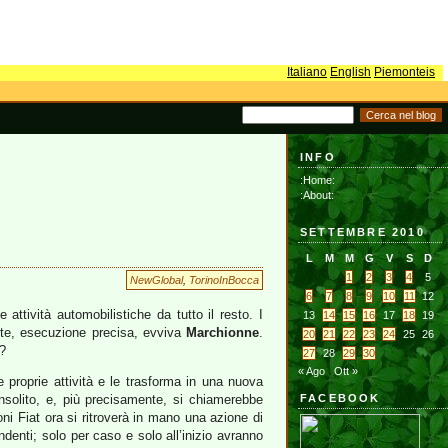
Italiano
English
Piemonteis
INFO
:Home:
:About:
SETTEMBRE 2010
L
M
M
G
V
S
D
1
2
3
4
5
NewGlobal
,
TorinoInBocca
6
7
8
9
10
11
12
 attività automobilistiche da tutto il resto. I
13
14
15
16
17
18
19
tte, esecuzione precisa, evviva
Marchionne
.
20
21
22
23
24
25
26
o?
27
28
29
30
« Ago
Ott »
proprie attività e le trasforma in una nuova
nsolito, e, più precisamente, si chiamerebbe
FACEBOOK
ni Fiat ora si ritroverà in mano una azione di
nti; solo per caso e solo all’inizio avranno