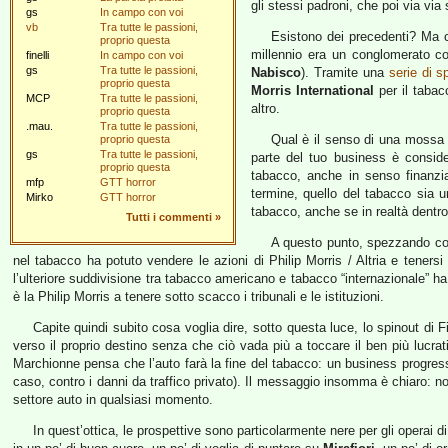
gli stessi padroni, che poi via via 
gs
In campo con voi
vb
Tra tutte le passioni,
Esistono dei precedenti? Ma c
proprio questa
millennio era un conglomerato co
finelli
In campo con voi
gs
Tra tutte le passioni,
Nabisco
). Tramite una
serie di s
proprio questa
Morris International
per il tabac
MCP
Tra tutte le passioni,
altro.
proprio questa
.mau.
Tra tutte le passioni,
Qual è il senso di una mossa 
proprio questa
gs
Tra tutte le passioni,
parte del tuo business è consider
proprio questa
tabacco, anche in senso finanziar
mfp
GTT horror
termine, quello del tabacco sia 
Mirko
GTT horror
tabacco, anche se in realtà dentro
Tutti i commenti
»
A questo punto, spezzando comp
nel tabacco ha potuto vendere le azioni di Philip Morris / Altria e teners
l’ulteriore suddivisione tra tabacco americano e tabacco “internazionale” ha l
è la Philip Morris a tenere sotto scacco i tribunali e le istituzioni.
Capite quindi subito cosa voglia dire, sotto questa luce, lo spinout di F
verso il proprio destino senza che ciò vada più a toccare il ben più lucrat
Marchionne pensa che l’auto farà la fine del tabacco: un business progres
caso, contro i danni da traffico privato). Il messaggio insomma è chiaro: non
settore auto in qualsiasi momento.
In quest’ottica, le prospettive sono particolarmente nere per gli operai di T