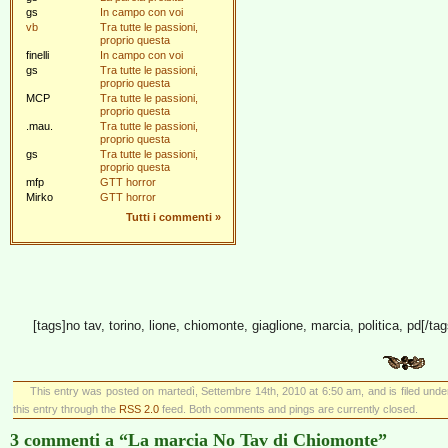
gs
In campo con voi
vb
Tra tutte le passioni,
proprio questa
finelli
In campo con voi
gs
Tra tutte le passioni,
proprio questa
MCP
Tra tutte le passioni,
proprio questa
.mau.
Tra tutte le passioni,
proprio questa
gs
Tra tutte le passioni,
proprio questa
mfp
GTT horror
Mirko
GTT horror
Tutti i commenti
»
[tags]no tav, torino, lione, chiomonte, giaglione, marcia, politica, pd[/tag
This entry was posted on martedì, Settembre 14th, 2010 at 6:50 am, and is filed und
this entry through the
RSS 2.0
feed. Both comments and pings are currently closed.
3 commenti a “La marcia No Tav di Chiomonte”