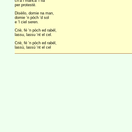
ch’a i manca ‘l fià
per protestè.
Disèilo, domie na man,
domie ‘n pòch ‘d sol
e ‘l ciel seren.
Criè, fé ‘n pòch ed rabél,
lassu, lassu ‘nt el cel.
Criè, fé ‘n pòch ed rabél,
lassù, lassù ‘nt el cel