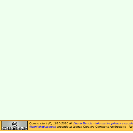
Questo sito è (C) 1995-2026 di
Vittorio Bertola
-
Informativa privacy e cooki
Alcuni diritti riservati
secondo la licenza Creative Commons Attribuzione - No