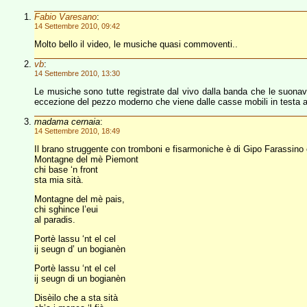
Fabio Varesano
:
14 Settembre 2010, 09:42
Molto bello il video, le musiche quasi commoventi..
vb
:
14 Settembre 2010, 13:30
Le musiche sono tutte registrate dal vivo dalla banda che le suonav
eccezione del pezzo moderno che viene dalle casse mobili in testa a
madama cernaia
:
14 Settembre 2010, 18:49
Il brano struggente con tromboni e fisarmoniche è di Gipo Farassin
Montagne del mè Piemont
chi base ‘n front
sta mia sità.
Montagne del mè pais,
chi sghince l’eui
al paradis.
Portè lassu ‘nt el cel
ij seugn d’ un bogianèn
Portè lassu ‘nt el cel
ij seugn di un bogianèn
Disèilo che a sta sità