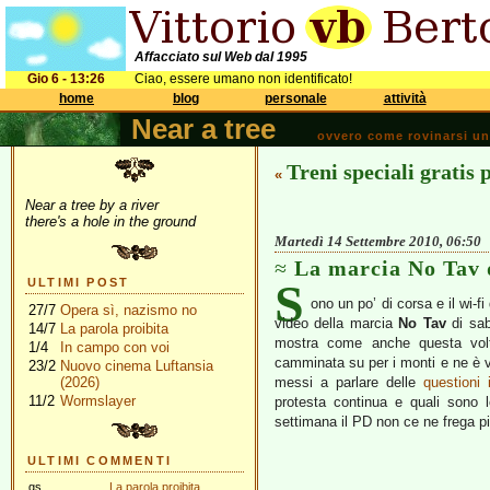
Affacciato sul Web dal 1995
Gio 6 - 13:26
Ciao, essere umano non identificato!
home
blog
personale
attività
Near a tree
ovvero come rovinarsi una 
Treni speciali gratis 
«
Near a tree by a river
there's a hole in the ground
Martedì 14 Settembre 2010, 06:50
La marcia No Tav 
S
ULTIMI POST
ono un po’ di corsa e il wi-f
27/7
Opera sì, nazismo no
video della marcia
No Tav
di sa
14/7
La parola proibita
mostra come anche questa volta
1/4
In campo con voi
camminata su per i monti e ne è v
23/2
Nuovo cinema Luftansia
(2026)
messi a parlare delle
questioni
11/2
Wormslayer
protesta continua e quali sono 
settimana il PD non ce ne frega pi
ULTIMI COMMENTI
gs
La parola proibita