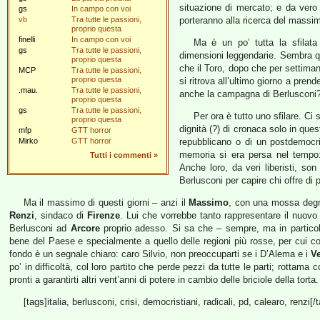
situazione di mercato; e da vero 
gs
In campo con voi
vb
Tra tutte le passioni,
porteranno alla ricerca del massim
proprio questa
finelli
In campo con voi
Ma è un po’ tutta la sfilat
gs
Tra tutte le passioni,
dimensioni leggendarie. Sembra q
proprio questa
che il Toro, dopo che per settimane
MCP
Tra tutte le passioni,
proprio questa
si ritrova all’ultimo giorno a pren
.mau.
Tra tutte le passioni,
anche la campagna di Berlusconi
proprio questa
gs
Tra tutte le passioni,
Per ora è tutto uno sfilare. Ci
proprio questa
dignità (?) di cronaca solo in que
mfp
GTT horror
Mirko
GTT horror
repubblicano o di un postdemocris
memoria si era persa nel tempo:
Tutti i commenti
»
Anche loro, da veri liberisti, so
Berlusconi per capire chi offre di p
Ma il massimo di questi giorni – anzi il
Massimo
, con una mossa degn
Renzi
, sindaco di
Firenze
. Lui che vorrebbe tanto rappresentare il nuov
Berlusconi ad
Arcore
proprio adesso. Si sa che – sempre, ma in particola
bene del Paese e specialmente a quello delle regioni più rosse, per cui cos
fondo è un segnale chiaro: caro Silvio, non preoccuparti se i D’Alema e i
Ve
po’ in difficoltà, col loro partito che perde pezzi da tutte le parti; rottama
pronti a garantirti altri vent’anni di potere in cambio delle briciole della torta.
[tags]italia, berlusconi, crisi, democristiani, radicali, pd, calearo, renzi[/