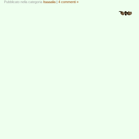
Pubblicato nella categoria
Itaaaalia
|
4 commenti »