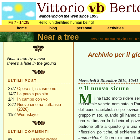
Wandering on the Web since 1995
Fri 7 - 14:35
Hello, unidentified human being!
home
blog
personal
activities
Near a tree
ovvero come rovinarsi una 
Archivio per il g
Near a tree by a river
there's a hole in the ground
Mercoledì 8 Dicembre 2010, 16:41
ULTIMI POST
Il nuovo sicuro
27/7
Opera sì, nazismo no
M
14/7
La parola proibita
i ha fatto molto ridere sen
1/4
In campo con voi
industriale veneto nominato in P
23/2
Nuovo cinema Luftansia
(2026)
del pene capitalista e poi ovvia
11/2
Wormslayer
gruppo misto, quando gli hanno c
una settimana la fiducia al gov
padrone offre a questo giro una 
ULTIMI COMMENTI
riflessioni politiche, si schiererà
imprenditore”
. Da vero imprenditor
gs
La parola proibita