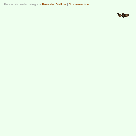
Pubblicato nella categoria
Itaaaalia
,
StillLife
|
3 commenti »