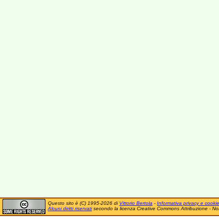
Questo sito è (C) 1995-2026 di
Vittorio Bertola
-
Informativa privacy e cooki
Alcuni diritti riservati
secondo la licenza Creative Commons Attribuzione - No