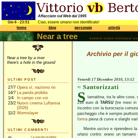
Affacciato sul Web dal 1995
Gio 6 - 23:51
Ciao, essere umano non identificato!
home
blog
personale
attività
Near a tree
ovvero come rovinarsi una 
Archivio per il g
Near a tree by a river
there's a hole in the ground
Venerdì 17 Dicembre 2010, 13:12
ULTIMI POST
Santorizzati
27/7
Opera sì, nazismo no
S
14/7
La parola proibita
tamattina, tra le altre cose,
1/4
In campo con voi
216 euro di
TARSU
(tre mesi in 
23/2
Nuovo cinema Luftansia
(2026)
incontro con la burocrazia comunale
11/2
Wormslayer
parcheggio che è sempre piuttosto
forma
piena di curve e slarghi vari
Mentre uscivo e riprendevo l
ULTIMI COMMENTI
urlarsi contro: erano un tamarro
gs
La parola proibita