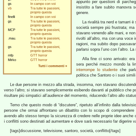
appunto per questioni di parch
gs
In campo con voi
insistito a fare subito manovra 
vb
Tra tutte le passioni,
proprio questa
genere.
finelli
In campo con voi
gs
Tra tutte le passioni,
La rivalità tra nerd e tamarri è
proprio questa
società sempre più frustrata; ma
MCP
Tra tutte le passioni,
stavano venendo alle mani, e non
proprio questa
rivolti all’altro, ma con una voce
.mau.
Tra tutte le passioni,
proprio questa
ragioni, ma subito dopo passavan
gs
Tra tutte le passioni,
parlarsi sopra l’uno con l’altro. 
proprio questa
mfp
GTT horror
Alla fine ci sono arrivato: er
Mirko
GTT horror
sera perché mezzo mondo la l
Tutti i commenti
»
interrompe lo studente
che parla
politica che Santoro o i suoi simil
Le due persone in mezzo alla strada, insomma, non stavano discutendo 
verso l’altro; si stavano semplicemente esibendo davanti al pubblico che pop
risultare più simpatici all’
audience
del momento, riducendo l’altro allo status
Temo che questo modo di “discutere”, ripetuto all’infinito dalla televis
persone che ormai affrontano un dibattito con lo scopo di comprendere le
avendo allo stesso tempo la sicurezza di credere nelle proprie idee anche 
i conflitti sono destinati ad aumentare e dove sarà necessario far digerire 
[tags]discussione, televisione, santoro, società, conflitto[/tags]