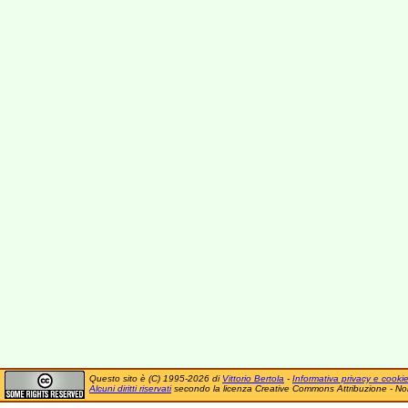
Questo sito è (C) 1995-2026 di
Vittorio Bertola
-
Informativa privacy e cooki
Alcuni diritti riservati
secondo la licenza Creative Commons Attribuzione - No