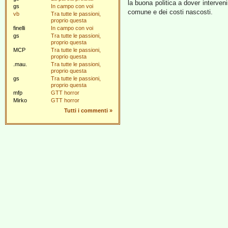
la buona politica a dover interven
gs
In campo con voi
comune e dei costi nascosti.
vb
Tra tutte le passioni,
proprio questa
finelli
In campo con voi
gs
Tra tutte le passioni,
proprio questa
MCP
Tra tutte le passioni,
proprio questa
.mau.
Tra tutte le passioni,
proprio questa
gs
Tra tutte le passioni,
proprio questa
mfp
GTT horror
Mirko
GTT horror
Tutti i commenti
»