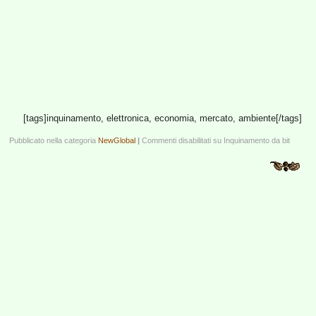
[tags]inquinamento, elettronica, economia, mercato, ambiente[/tags]
Pubblicato nella categoria
NewGlobal
|
Commenti disabilitati
su Inquinamento da bit