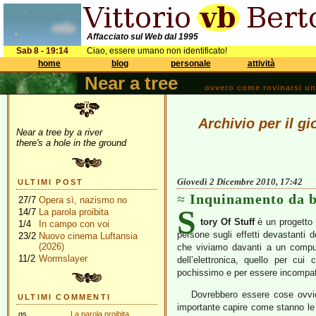
Affacciato sul Web dal 1995
Sab 8 - 19:14
Ciao, essere umano non identificato!
home
blog
personale
attività
Near a tree
ovvero come rovinarsi una 
Archivio per il g
Near a tree by a river
there's a hole in the ground
Giovedì 2 Dicembre 2010, 17:42
ULTIMI POST
Inquinamento da b
27/7
Opera sì, nazismo no
S
14/7
La parola proibita
tory Of Stuff
è un progetto d
1/4
In campo con voi
persone sugli effetti devastanti de
23/2
Nuovo cinema Luftansia
(2026)
che viviamo davanti a un comput
11/2
Wormslayer
dell’elettronica, quello per cu
pochissimo e per essere incompatibi
Dovrebbero essere cose ovvie
ULTIMI COMMENTI
importante capire come stanno le
gs
La parola proibita