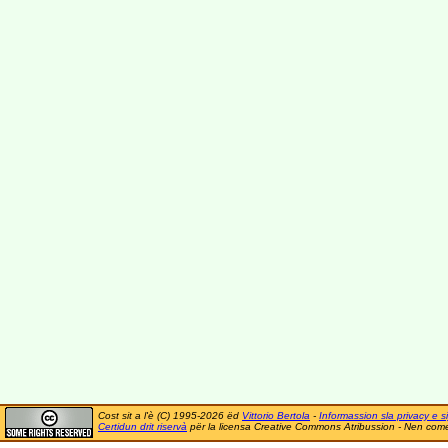
Cost sit a l'è (C) 1995-2026 ëd
Vittorio Bertola
-
Informassion sla privacy e si
Certidun drit riservà
për la licensa Creative Commons Atribussion - Nen comer