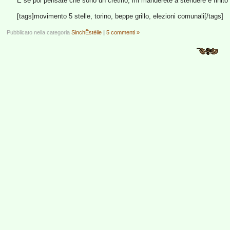
E se poi pensate che sono un cretino, mi manderete a stendere e finito
[tags]movimento 5 stelle, torino, beppe grillo, elezioni comunali[/tags]
Pubblicato nella categoria
SinchËstèile
|
5 commenti »