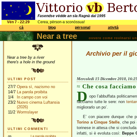
Fasendse vëdde an sla Ragnà dal 1995
Vën 7 - 22:29
Cerea, përson-a sconòssua!
cà
blog
përsonal
atività
Near a tree
ovvero come rovinarsi una 
Archivio per il g
Near a tree by a river
there's a hole in the ground
Mercoledì 15 Dicembre 2010, 16:2
ULTIMI POST
Che cosa facciamo
27/7
Opera sì, nazismo no
D
14/7
La parola proibita
opo l’abbuffata politicame
1/4
In campo con voi
facciamo tutte le sere: non
tentar
23/2
Nuovo cinema Luftansia
(2026)
migliorarlo un po’.
11/2
Wormslayer
E’ con piacere dunque che po
Torino a Cinque Stelle
, che poi
torinese in attesa che si concluda i
ULTIMI COMMENTI
infatti, si è evoluta così:
Beppe G
gs
La parola proibita