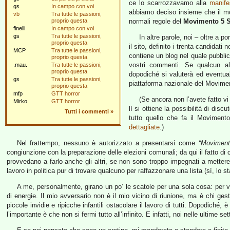
ce lo scarrozzavamo alla
manife
gs
In campo con voi
abbiamo deciso insieme che il mod
vb
Tra tutte le passioni,
proprio questa
normali regole del
Movimento 5 S
finelli
In campo con voi
gs
Tra tutte le passioni,
In altre parole, noi – oltre a p
proprio questa
il sito, definito i trenta candidati
MCP
Tra tutte le passioni,
contiene un blog nel quale pubblic
proprio questa
vostri commenti. Se qualcun al
.mau.
Tra tutte le passioni,
proprio questa
dopodiché si valuterà ed eventualm
gs
Tra tutte le passioni,
piattaforma nazionale del Movime
proprio questa
mfp
GTT horror
(Se ancora non l’avete fatto vi
Mirko
GTT horror
lì si ottiene la possibilità di disc
Tutti i commenti
»
tutto quello che fa il Movimen
dettagliate
.)
Nel frattempo, nessuno è autorizzato a presentarsi come
“Moviment
congiunzione con la preparazione delle elezioni comunali; da qui il fatto d
provvedano a farlo anche gli altri, se non sono troppo impegnati a mettere 
lavoro in politica pur di trovare qualcuno per raffazzonare una lista (sì, l
A me, personalmente, girano un po’ le scatole per una sola cosa: per
di energie. Il mio avversario non è il mio vicino di riunione, ma è chi g
piccole invidie e ripicche infantili ostacolare il lavoro di tutti. Dopodiché
l’importante è che non si fermi tutto all’infinito. E infatti, noi nelle ultim