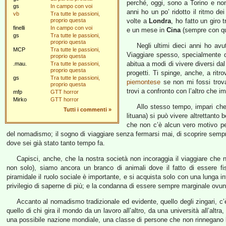
perché, oggi, sono a Torino e non 
gs
In campo con voi
anni ho un po’ ridotto il ritmo d
vb
Tra tutte le passioni,
proprio questa
volte a
Londra
, ho fatto un giro 
finelli
In campo con voi
e un mese in
Cina
(sempre con qu
gs
Tra tutte le passioni,
proprio questa
Negli ultimi dieci anni ho avu
MCP
Tra tutte le passioni,
Viaggiare spesso, specialmente 
proprio questa
abitua a modi di vivere diversi dal t
.mau.
Tra tutte le passioni,
proprio questa
progetti. Ti spinge, anche, a ritr
gs
Tra tutte le passioni,
piemontese
se non mi fossi trov
proprio questa
trovi a confronto con l’altro che 
mfp
GTT horror
Mirko
GTT horror
Allo stesso tempo, impari ch
Tutti i commenti
»
lituana) si può vivere altrettanto
che non c’è alcun vero motivo pe
del nomadismo; il sogno di viaggiare senza fermarsi mai, di scoprire sempr
dove sei già stato tanto tempo fa.
Capisci, anche, che la nostra società non incoraggia il viaggiare che
non solo), siamo ancora un branco di animali dove il fatto di essere f
piramidale il ruolo sociale è importante, e si acquista solo con una lunga in
privilegio di saperne di più; e la condanna di essere sempre marginale ovun
Accanto al nomadismo tradizionale ed evidente, quello degli zingari, c
quello di chi gira il mondo da un lavoro all’altro, da una università all’altra
una possibile nazione mondiale, una classe di persone che non rinnegano l