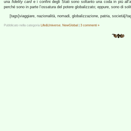
una
fidelity card
e i confini degli Stati sono soltanto una coda in più al
perché sono in parte l’ossatura del potere globalizzato; eppure, sono di sol
[tags]viaggiare, nazionalità, nomadi, globalizzazione, patria, società[/ta
Pubblicato nella categoria
Life&Universe
,
NewGlobal
|
3 commenti »