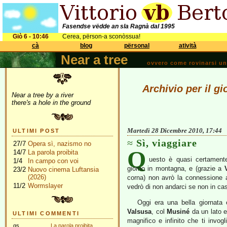
Fasendse vëdde an sla Ragnà dal 1995
Giò 6 - 10:46
Cerea, përson-a sconòssua!
cà
blog
përsonal
atività
Near a tree
ovvero come rovinarsi una 
Archivio per il g
Near a tree by a river
there's a hole in the ground
Martedì 28 Dicembre 2010, 17:44
ULTIMI POST
Sì, viaggiare
27/7
Opera sì, nazismo no
Q
14/7
La parola proibita
uesto è quasi certamente 
1/4
In campo con voi
giorno in montagna, e (grazie a
23/2
Nuovo cinema Luftansia
(2026)
corna) non avrò la connessione a
11/2
Wormslayer
vedrò di non andarci se non in c
Oggi era una bella giornata e
Valsusa
, col
Musiné
da un lato 
ULTIMI COMMENTI
magnifico e infinito che ti invo
gs
La parola proibita