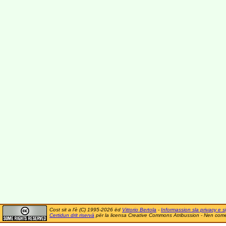
Cost sit a l'è (C) 1995-2026 ëd
Vittorio Bertola
-
Informassion sla privacy e si
Certidun drit riservà
për la licensa Creative Commons Atribussion - Nen comer