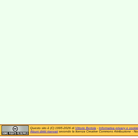
Questo sito è (C) 1995-2026 di
Vittorio Bertola
-
Informativa privacy e cooki
Alcuni diritti riservati
secondo la licenza Creative Commons Attribuzione - No