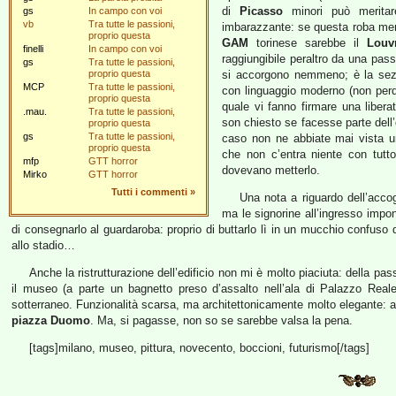
di
Picasso
minori può meritar
gs
In campo con voi
vb
Tra tutte le passioni,
imbarazzante: se questa roba mer
proprio questa
GAM
torinese sarebbe il
Louv
finelli
In campo con voi
raggiungibile peraltro da una passe
gs
Tra tutte le passioni,
proprio questa
si accorgono nemmeno; è la sezi
MCP
Tra tutte le passioni,
con linguaggio moderno (non perde
proprio questa
quale vi fanno firmare una liberat
.mau.
Tra tutte le passioni,
son chiesto se facesse parte dell’o
proprio questa
gs
Tra tutte le passioni,
caso non ne abbiate mai vista u
proprio questa
che non c’entra niente con tutt
mfp
GTT horror
dovevano metterlo.
Mirko
GTT horror
Tutti i commenti
»
Una nota a riguardo dell’acco
ma le signorine all’ingresso impon
di consegnarlo al guardaroba: proprio di buttarlo lì in un mucchio confuso di
allo stadio…
Anche la ristrutturazione dell’edificio non mi è molto piaciuta: della pas
il museo (a parte un bagnetto preso d’assalto nell’ala di Palazzo Reale) 
sotterraneo. Funzionalità scarsa, ma architettonicamente molto elegante: alla
piazza Duomo
. Ma, si pagasse, non so se sarebbe valsa la pena.
[tags]milano, museo, pittura, novecento, boccioni, futurismo[/tags]