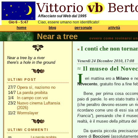
Affacciato sul Web dal 1995
Gio 6 - 5:47
Ciao, essere umano non identificato!
home
blog
personale
attività
Near a tree
ovvero come rovinarsi una 
I conti che non torna
«
Near a tree by a river
Venerdì 24 Dicembre 2010, 17:08
there's a hole in the ground
Il museo del Nove
I
eri mattina ero a
Milano
e ne
ULTIMI POST
Novecento
, gratuito fino a fine fe
27/7
Opera sì, nazismo no
14/7
La parola proibita
Bene, per prima cosa occorr
1/4
In campo con voi
paio di parole. Io ero stato tratto
23/2
Nuovo cinema Luftansia
(che peraltro devono essere un ri
(2026)
ricordano come uno di essi sia s
11/2
Wormslayer
Francia”
), pensando che il museo 
realtà, è il museo
della pittura
del
ULTIMI COMMENTI
Da questa piccola precisazione
opere di
Boccioni
(assolutamente 
gs
La parola proibita