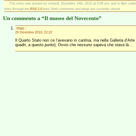
This entry was posted on venerdì, Dicembre 24th, 2010 at 5:08 pm, and is filed unde
entry through the
RSS 2.0
feed. Both comments and pings are currently closed.
Un commento a “Il museo del Novecento”
.mau.
:
25 Dicembre 2010, 22:22
Il Quarto Stato non ce l’avevano in cantina, ma nella Galleria d’Art
quadri, a questo punto). Ovvio che nessuno sapeva che stava là…