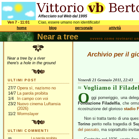
Affacciato sul Web dal 1995
Ven 7 - 11:01
Ciao, essere umano non identificato!
home
blog
personale
attività
Near a tree
ovvero come rovinarsi una 
Archivio per il g
Near a tree by a river
there's a hole in the ground
Venerdì 21 Gennaio 2011, 22:43
ULTIMI POST
Vogliamo il Filade
27/7
Opera sì, nazismo no
O
14/7
La parola proibita
ggi pomeriggio, una delega
1/4
In campo con voi
Fondazione Filadelfia
, che orma
23/2
Nuovo cinema Luftansia
(2026)
ricostruzione del glorioso
stadio F
11/2
Wormslayer
Non si tratta tanto di una ques
Torino
perito nella tragedia di
Su
del passato
, ma soprattutto invita
ULTIMI COMMENTI
gs
La parola proibita