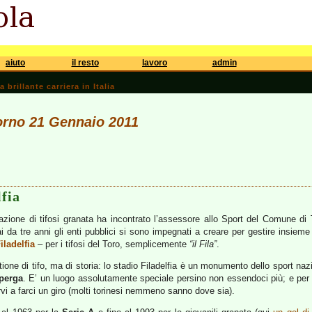
aiuto
il resto
lavoro
admin
brillante carriera in Italia
iorno 21 Gennaio 2011
lfia
zione di tifosi granata ha incontrato l’assessore allo Sport del Comune di To
i da tre anni gli enti pubblici si sono impegnati a creare per gestire insieme
iladelfia
– per i tifosi del Toro, semplicemente
“il Fila”
.
tione di tifo, ma di storia: lo stadio Filadelfia è un monumento dello sport n
perga
. E’ un luogo assolutamente speciale persino non essendoci più; e pe
rvi a farci un giro (molti torinesi nemmeno sanno dove sia).