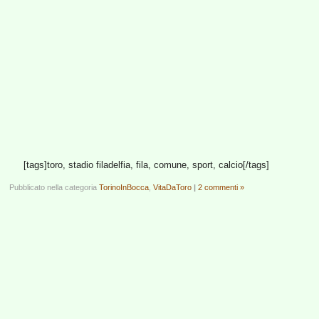
[tags]toro, stadio filadelfia, fila, comune, sport, calcio[/tags]
Pubblicato nella categoria
TorinoInBocca
,
VitaDaToro
|
2 commenti »