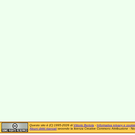
Questo sito è (C) 1995-2026 di
Vittorio Bertola
-
Informativa privacy e cooki
Alcuni diritti riservati
secondo la licenza Creative Commons Attribuzione - No