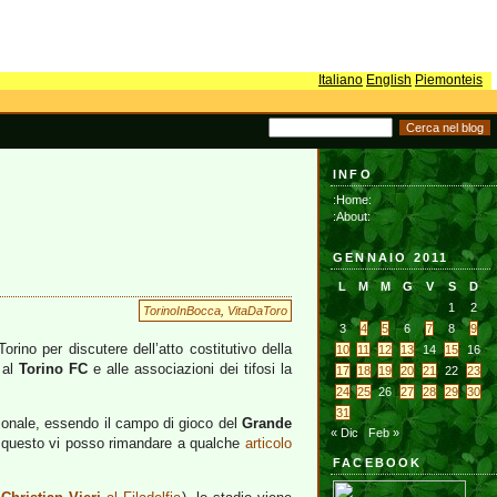
Italiano
English
Piemonteis
INFO
:Home:
:About:
GENNAIO 2011
L
M
M
G
V
S
D
1
2
TorinoInBocca
,
VitaDaToro
3
4
5
6
7
8
9
rino per discutere dell’atto costitutivo della
10
11
12
13
14
15
16
 al
Torino FC
e alle associazioni dei tifosi la
17
18
19
20
21
22
23
24
25
26
27
28
29
30
31
azionale, essendo il campo di gioco del
Grande
« Dic
Feb »
r questo vi posso rimandare a qualche
articolo
FACEBOOK