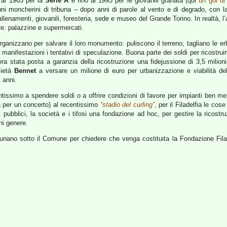
o al 1963 per la
Serie A
e fino al 1993 per le giovanili granata (qui
un gol d
uni moncherini di tribuna – dopo anni di parole al vento e di degrado, con 
llenamenti, giovanili, foresteria, sede e museo del Grande Torino. In realtà, 
ere: palazzine e supermercati.
i organizzano per salvare il loro monumento: puliscono il terreno, tagliano le
anifestazioni i tentativi di speculazione. Buona parte dei soldi per ricostruir
ra stata posta a garanzia della ricostruzione una fidejussione di 3,5 milio
cietà
Bennet
a versare un milione di euro per urbanizzazione e viabilità del
i anni.
ssimo a spendere soldi o a offrire condizioni di favore per impianti ben meno 
a per un concerto) al recentissimo
“stadio del curling”
, per il Filadelfia le co
i pubblici, la società e i tifosi una fondazione ad hoc, per gestire la ricost
ni genere.
 radunano sotto il Comune per chiedere che venga costituita la Fondazione Fil