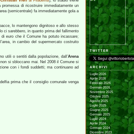
i
Christian Vieri
al Filadelfia
), lo stadio viene
la promessa di ricostruire immediatamente un
l’area (semicentrale) fa immediatamente gola a
 erbacce, lo mantengono dignitoso e allo stesso
lo ci sarebbero, in quanto prima del fallimento
ni di euro che il Comune ha potuto incassare;
l’area, in cambio del supermercato costruito
TWITTER
utili o sentiti dalla popolazione, dall’
Arena
se non si sbloccano mai. Nel 2008 il Comune si
ruzione con i fondi suddetti; ma continuano ad
ARCHIVI
Luglio 2026
Aprile 2026
adelfia prima che il consiglio comunale venga
Febbraio 2026
Gennaio 2026
Novembre 2025
Ottobre 2025
Agosto 2025
Luglio 2025
Giugno 2025
Gennaio 2025
Luglio 2024
Aprile 2024
Gennaio 2024
Dicembre 2023