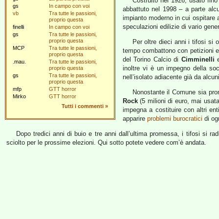
Costruito nel 1926, usato fin
gs
In campo con voi
abbattuto nel 1998 – a parte alc
vb
Tra tutte le passioni,
impianto moderno in cui ospitare a
proprio questa
speculazioni edilizie di vario gen
finelli
In campo con voi
gs
Tra tutte le passioni,
proprio questa
Per oltre dieci anni i tifosi s
MCP
Tra tutte le passioni,
tempo combattono con petizioni e m
proprio questa
del Torino Calcio di
Cimminelli
e
.mau.
Tra tutte le passioni,
inoltre vi è un impegno della so
proprio questa
gs
Tra tutte le passioni,
nell’isolato adiacente già da alcun
proprio questa
mfp
GTT horror
Nonostante il Comune sia pronti
Mirko
GTT horror
Rock
(5 milioni di euro, mai usat
Tutti i commenti
»
impegna a costituire con altri ent
apparire
problemi burocratici
di og
Dopo tredici anni di buio e tre anni dall’ultima promessa, i tifosi si
sciolto per le prossime elezioni. Qui sotto potete vedere com’è andata.