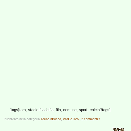
[tags]toro, stadio filadelfia, fila, comune, sport, calcio[/tags]
Pubblicato nella categoria
TorinoInBocca
,
VitaDaToro
|
2 commenti »