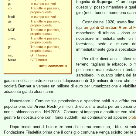
tragedia di
Superga
. E’ un luog
gs
In campo con voi
questo vi posso rimandare a qu
vb
Tra tutte le passioni,
proprio questa
giro (molti torinesi nemmeno sann
finelli
In campo con voi
gs
Tra tutte le passioni,
Costruito nel 1926, usato fino
proprio questa
(qui
un gol di
Christian Vieri
al Fi
MCP
Tra tutte le passioni,
moncherini di tribuna – dopo a
proprio questa
ricostruire immediatamente un i
.mau.
Tra tutte le passioni,
proprio questa
foresteria, sede e museo del
gs
Tra tutte le passioni,
immediatamente gola a speculazion
proprio questa
mfp
GTT horror
Per oltre dieci anni i tifosi
Mirko
GTT horror
terreno, tagliano le erbacce, l
Tutti i commenti
»
petizioni e manifestazioni i tentat
sarebbero, in quanto prima del fa
garanzia della ricostruzione una fidejussione di 3,5 milioni di euro che 
società
Bennet
a versare un milione di euro per urbanizzazione e viabilità
adiacente già da alcuni anni.
Nonostante il Comune sia prontissimo a spendere soldi o a offrire cond
popolazione, dall’
Arena Rock
(5 milioni di euro, mai usata per un concert
non si sbloccano mai. Nel 2008 il Comune si impegna a costituire con altri e
gestire la ricostruzione con i fondi suddetti; ma continuano ad apparire
prob
Dopo tredici anni di buio e tre anni dall’ultima promessa, i tifosi si 
Fondazione Filadelfia prima che il consiglio comunale venga sciolto per le