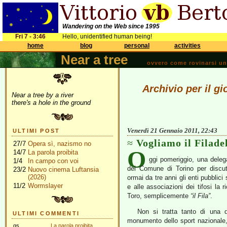
Wandering on the Web since 1995
Fri 7 - 3:46
Hello, unidentified human being!
home
blog
personal
activities
Near a tree
ovvero come rovinarsi una 
Archivio per il g
Near a tree by a river
there's a hole in the ground
Venerdì 21 Gennaio 2011, 22:43
ULTIMI POST
Vogliamo il Filade
27/7
Opera sì, nazismo no
O
14/7
La parola proibita
ggi pomeriggio, una delega
1/4
In campo con voi
del Comune di Torino per discute
23/2
Nuovo cinema Luftansia
(2026)
ormai da tre anni gli enti pubblic
11/2
Wormslayer
e alle associazioni dei tifosi la 
Toro, semplicemente
“il Fila”
.
Non si tratta tanto di una q
ULTIMI COMMENTI
monumento dello sport nazionale
gs
La parola proibita