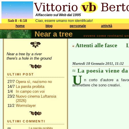
Affacciato sul Web dal 1995
Sab 8 - 6:18
Ciao, essere umano non identificato!
home
blog
personale
attività
Near a tree
ovvero come rovinarsi una 
Attenti alle fasce
L
«
Near a tree by a river
there's a hole in the ground
Martedì 18 Gennaio 2011, 11:32
La poesia viene da
U
ULTIMI POST
n corto d’autore a favo
27/7
Opera sì, nazismo no
ammettere che sono creativi.
14/7
La parola proibita
1/4
In campo con voi
23/2
Nuovo cinema Luftansia
(2026)
11/2
Wormslayer
ULTIMI COMMENTI
gs
La parola proibita