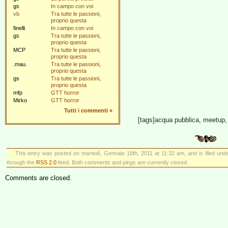
gs
In campo con voi
vb
Tra tutte le passioni,
proprio questa
finelli
In campo con voi
gs
Tra tutte le passioni,
proprio questa
MCP
Tra tutte le passioni,
proprio questa
.mau.
Tra tutte le passioni,
proprio questa
gs
Tra tutte le passioni,
proprio questa
mfp
GTT horror
Mirko
GTT horror
Tutti i commenti
»
[tags]acqua pubblica, meetup, 
This entry was posted on martedì, Gennaio 18th, 2011 at 11:32 am, and is filed und
through the
RSS 2.0
feed. Both comments and pings are currently closed.
Comments are closed.