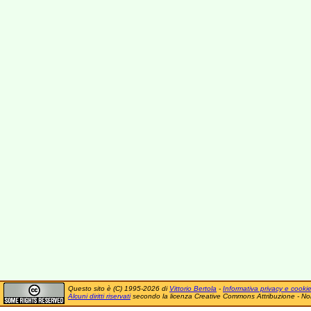
Questo sito è (C) 1995-2026 di
Vittorio Bertola
-
Informativa privacy e cooki
Alcuni diritti riservati
secondo la licenza Creative Commons Attribuzione - No