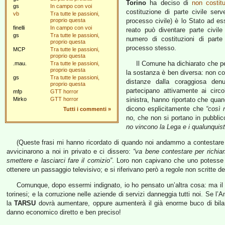
Torino
ha deciso di
non costitu
gs
In campo con voi
costituzione di parte civile ser
vb
Tra tutte le passioni,
proprio questa
processo civile) è lo Stato ad es
finelli
In campo con voi
reato può diventare parte civil
gs
Tra tutte le passioni,
numero di costituzioni di parte 
proprio questa
processo stesso.
MCP
Tra tutte le passioni,
proprio questa
Il Comune ha dichiarato che pe
.mau.
Tra tutte le passioni,
proprio questa
la sostanza è ben diversa: non cos
gs
Tra tutte le passioni,
distanze dalla coraggiosa de
proprio questa
partecipano attivamente ai circol
mfp
GTT horror
Mirko
GTT horror
sinistra, hanno riportato che quan
dicono esplicitamente che
“così 
Tutti i commenti
»
no, che non si portano in pubblic
no vincono la Lega e i qualunquist
(Queste frasi mi hanno ricordato di quando noi andammo a contestar
avvicinarono a noi in privato e ci dissero:
“va bene contestare per richia
smettere e lasciarci fare il comizio”
. Loro non capivano che uno potesse 
ottenere un passaggio televisivo; e si riferivano però a regole non scritte 
Comunque, dopo essermi indignato, io ho pensato un’altra cosa: ma 
torinesi; e la corruzione nelle aziende di servizi danneggia tutti noi. Se l’A
la
TARSU
dovrà aumentare, oppure aumenterà il già enorme buco di bila
danno economico diretto e ben preciso!