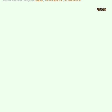
Pubblicato nella categoria
StillLife
,
TorinoInBocca
|
5 commenti »