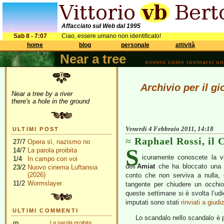
Affacciato sul Web dal 1995
Sab 8 - 7:07
Ciao, essere umano non identificato!
home
blog
personale
attività
Near a tree
ovvero come rovinarsi una 
Archivio per il g
Near a tree by a river
there's a hole in the ground
Venerdì 4 Febbraio 2011, 14:18
ULTIMI POST
Raphael Rossi, il 
27/7
Opera sì, nazismo no
S
14/7
La parola proibita
icuramente conoscete la 
1/4
In campo con voi
dell’
Amiat
che ha bloccato una de
23/2
Nuovo cinema Luftansia
(2026)
conto che non serviva a nulla, e
11/2
Wormslayer
tangente per chiudere un occhio,
queste settimane si è svolta l’udie
imputati sono stati
rinviati a giudi
ULTIMI COMMENTI
Lo scandalo nello scandalo è 
gs
La parola proibita