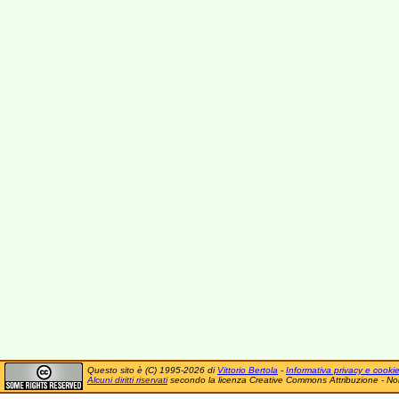
Questo sito è (C) 1995-2026 di
Vittorio Bertola
-
Informativa privacy e cooki
Alcuni diritti riservati
secondo la licenza Creative Commons Attribuzione - No