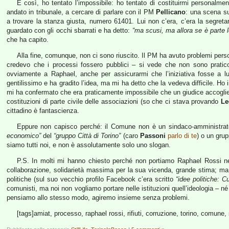
E così, ho tentato l’impossibile: ho tentato di costituirmi personalm
andato in tribunale, a cercare di parlare con il PM
Pellicano
: una scena sur
a trovare la stanza giusta, numero 61401. Lui non c’era, c’era la segret
guardato con gli occhi sbarrati e ha detto:
“ma scusi, ma allora se è parte le
che ha capito.
Alla fine, comunque, non ci sono riuscito. Il PM ha avuto problemi pers
credevo che i processi fossero pubblici – si vede che non sono pratico
ovviamente a Raphael, anche per assicurarmi che l’iniziativa fosse a lu
gentilissimo e ha gradito l’idea, ma mi ha detto che la vedeva difficile. H
mi ha confermato che era praticamente impossibile che un giudice accogliess
costituzioni di parte civile delle associazioni (so che ci stava provando
Le
cittadino è fantascienza.
Eppure non capisco perché: il Comune non è un sindaco-amministrat
economico”
del
“gruppo Città di Torino”
(caro
Passoni
parlo di te
) o un grup
siamo tutti noi, e non è assolutamente solo uno slogan.
P.S. In molti mi hanno chiesto perché non portiamo Raphael Rossi 
collaborazione, solidarietà massima per la sua vicenda, grande stima; ma l
politiche (sul suo vecchio profilo Facebook c’era scritto
“idee politiche: 
comunisti, ma noi non vogliamo portare nelle istituzioni quell’ideologia – né 
pensiamo allo stesso modo, agiremo insieme senza problemi.
[tags]amiat, processo, raphael rossi, rifiuti, corruzione, torino, comune,