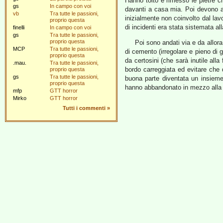
Hanno tolto e rimesso le pietre ch
gs
In campo con voi
davanti a casa mia. Poi devono ave
vb
Tra tutte le passioni,
inizialmente non coinvolto dal lav
proprio questa
di incidenti era stata sistemata a
finelli
In campo con voi
gs
Tra tutte le passioni,
proprio questa
Poi sono andati via e da allora
MCP
Tra tutte le passioni,
di cemento (irregolare e pieno di 
proprio questa
da certosini (che sarà inutile alla
.mau.
Tra tutte le passioni,
bordo carreggiata ed evitare che q
proprio questa
gs
Tra tutte le passioni,
buona parte diventata un insieme d
proprio questa
hanno abbandonato in mezzo alla s
mfp
GTT horror
Mirko
GTT horror
Tutti i commenti
»