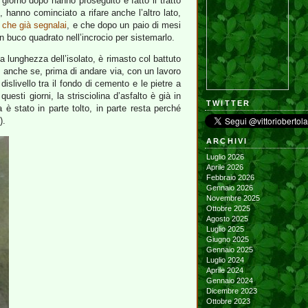
giorno dopo hanno proseguito e fatto il tratto
, hanno cominciato a rifare anche l’altro lato,
 che già segnalai
, e che dopo un paio di mesi
n buco quadrato nell’incrocio per sistemarlo.
a lunghezza dell’isolato, è rimasto col battuto
o, anche se, prima di andare via, con un lavoro
dislivello tra il fondo di cemento e le pietre a
sti giorni, la strisciolina d’asfalto è già in
TWITTER
 è stato in parte tolto, in parte resta perché
).
ARCHIVI
Luglio 2026
Aprile 2026
Febbraio 2026
Gennaio 2026
Novembre 2025
Ottobre 2025
Agosto 2025
Luglio 2025
Giugno 2025
Gennaio 2025
Luglio 2024
Aprile 2024
Gennaio 2024
Dicembre 2023
Ottobre 2023