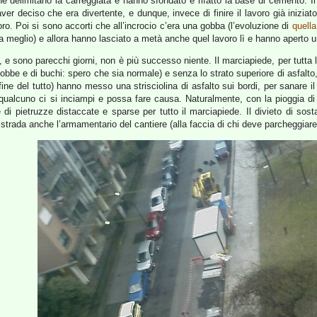
e delimitano la carreggiata e hanno sfondato e rifatto la base di cemento. Il 
r deciso che era divertente, e dunque, invece di finire il lavoro già iniziato
oro. Poi si sono accorti che all’incrocio c’era una gobba (l’evoluzione di
quella
lla meglio) e allora hanno lasciato a metà anche quel lavoro lì e hanno aperto u
, e sono parecchi giorni, non è più successo niente. Il marciapiede, per tutta l
gobbe e di buchi: spero che sia normale) e senza lo strato superiore di asfalt
 fine del tutto) hanno messo una strisciolina di asfalto sui bordi, per sanare il 
ualcuno ci si inciampi e possa fare causa. Naturalmente, con la pioggia di que
i pietruzze distaccate e sparse per tutto il marciapiede. Il divieto di sosta
trada anche l’armamentario del cantiere (alla faccia di chi deve parcheggiare