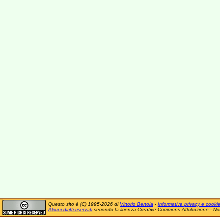
Questo sito è (C) 1995-2026 di
Vittorio Bertola
-
Informativa privacy e cooki
Alcuni diritti riservati
secondo la licenza Creative Commons Attribuzione - No