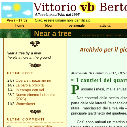
Affacciato sul Web dal 1995
Ven 7 - 17:52
Ciao, essere umano non identificato!
home
blog
personale
attività
Near a tree
ovvero come rovinarsi una 
Archivio per il g
Near a tree by a river
there's a hole in the ground
Mercoledì 16 Febbraio 2011, 18:51
ULTIMI POST
I cantieri del quar
27/7
Opera sì, nazismo no
P
14/7
La parola proibita
assano i mesi, ma la situazio
1/4
In campo con voi
23/2
Nuovo cinema Luftansia
Non contenti della scelta dis
(2026)
parte delle vie laterali (telerisca
11/2
Wormslayer
rifare i marciapiedi della mia vi
principale giardinetto del quartier
ULTIMI COMMENTI
Così sono arrivati un mattino e
gs
La parola proibita