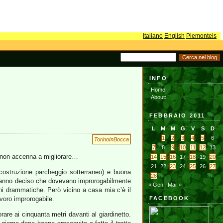
Italiano
English
Piemonteis
INFO
:Home:
:About:
FEBBRAIO 2011
L
M
M
G
V
S
D
1
2
3
4
5
6
TorinoInBocca
7
8
9
10
11
12
13
 non accenna a migliorare…
14
15
16
17
18
19
20
21
22
23
24
25
26
27
(costruzione parcheggio sotterraneo) e buona
28
hanno deciso che dovevano improrogabilmente
« Gen
Mar »
oni drammatiche. Però vicino a casa mia c’è il
avoro improrogabile.
FACEBOOK
rare ai cinquanta metri davanti al giardinetto.