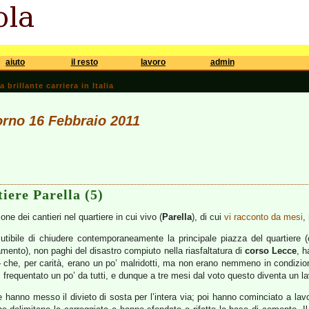
aiuto
il resto
lavoro
admin
brillante carriera in Italia
iorno 16 Febbraio 2011
tiere Parella (5)
ne dei cantieri nel quartiere in cui vivo (
Parella
), di cui
vi racconto da mesi
,
cutibile di chiudere contemporaneamente la principale piazza del quartiere 
ldamento), non paghi del disastro compiuto nella riasfaltatura di
corso Lecce
, 
a – che, per carità, erano un po’ malridotti, ma non erano nemmeno in condizi
e, frequentato un po’ da tutti, e dunque a tre mesi dal voto questo diventa un l
 hanno messo il divieto di sosta per l’intera via; poi hanno cominciato a lavo