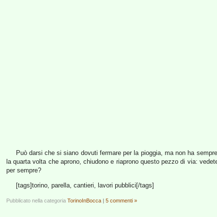
Può darsi che si siano dovuti fermare per la pioggia, ma non ha sempr
la quarta volta che aprono, chiudono e riaprono questo pezzo di via: vedete
per sempre?
[tags]torino, parella, cantieri, lavori pubblici[/tags]
Pubblicato nella categoria
TorinoInBocca
|
5 commenti »