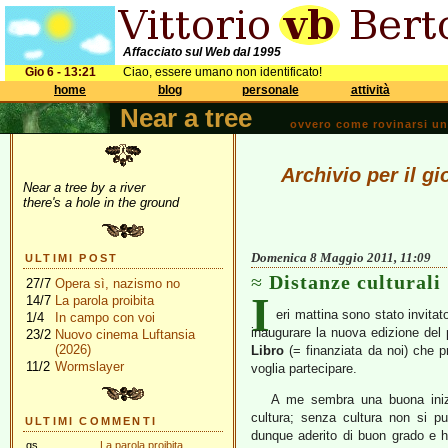
Affacciato sul Web dal 1995
Gio 6 - 13:21
Ciao, essere umano non identificato!
home
blog
personale
attività
Near a tree
ovvero come rovinarsi una 
Archivio per il g
Near a tree by a river
there's a hole in the ground
Domenica 8 Maggio 2011, 11:09
ULTIMI POST
Distanze culturali
27/7
Opera sì, nazismo no
I
14/7
La parola proibita
eri mattina sono stato invitat
1/4
In campo con voi
inaugurare la nuova edizione del
23/2
Nuovo cinema Luftansia
(2026)
Libro
(= finanziata da noi) che pr
11/2
Wormslayer
voglia partecipare.
A me sembra una buona inizi
cultura; senza cultura non si p
ULTIMI COMMENTI
dunque aderito di buon grado e h
gs
La parola proibita