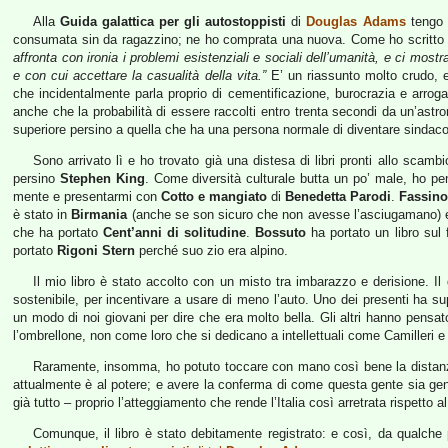
Alla
Guida galattica per gli autostoppisti
di
Douglas Adams
tengo t
consumata sin da ragazzino; ne ho comprata una nuova. Come ho scritto n
affronta con ironia i problemi esistenziali e sociali dell’umanità, e ci mostr
e con cui accettare la casualità della vita.”
E’ un riassunto molto crudo, e 
che incidentalmente parla proprio di cementificazione, burocrazia e arr
anche che la probabilità di essere raccolti entro trenta secondi da un’ast
superiore persino a quella che ha una persona normale di diventare sindaco 
Sono arrivato lì e ho trovato già una distesa di libri pronti allo scamb
persino
Stephen King
. Come diversità culturale butta un po’ male, ho pe
mente e presentarmi con
Cotto e mangiato
di
Benedetta Parodi
.
Fassino
è stato in
Birmania
(anche se son sicuro che non avesse l’asciugamano)
che ha portato
Cent’anni di solitudine
.
Bossuto
ha portato un libro sul 
portato
Rigoni Stern
perché suo zio era alpino.
Il mio libro è stato accolto con un misto tra imbarazzo e derisione. Il 
sostenibile, per incentivare a usare di meno l’auto. Uno dei presenti ha 
un modo di noi giovani per dire che era molto bella. Gli altri hanno pens
l’ombrellone, non come loro che si dedicano a intellettuali come Camilleri e
Raramente, insomma, ho potuto toccare con mano così bene la distanza
attualmente è al potere; e avere la conferma di come questa gente sia gen
già tutto – proprio l’atteggiamento che rende l’Italia così arretrata rispetto a
Comunque, il libro è stato debitamente registrato: e così, da qualche 