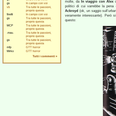
molte, da
In viaggio con Alex
gs
In campo con voi
politici di cui varrebbe la pen
vb
Tra tutte le passioni,
proprio questa
Ackroyd
(ok, un saggio sull’urba
finelli
In campo con voi
veramente interessante). Però si
gs
Tra tutte le passioni,
questo:
proprio questa
MCP
Tra tutte le passioni,
proprio questa
.mau.
Tra tutte le passioni,
proprio questa
gs
Tra tutte le passioni,
proprio questa
mfp
GTT horror
Mirko
GTT horror
Tutti i commenti
»