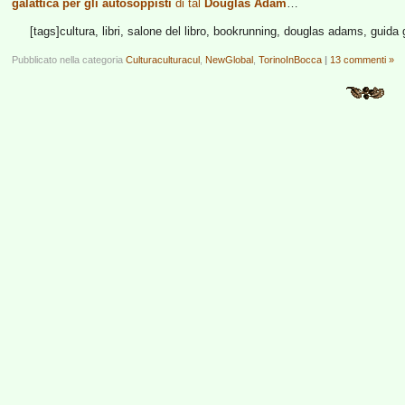
galattica per gli autosoppisti
di tal
Douglas Adam
…
[tags]cultura, libri, salone del libro, bookrunning, douglas adams, guida g
Pubblicato nella categoria
Culturaculturacul
,
NewGlobal
,
TorinoInBocca
|
13 commenti »