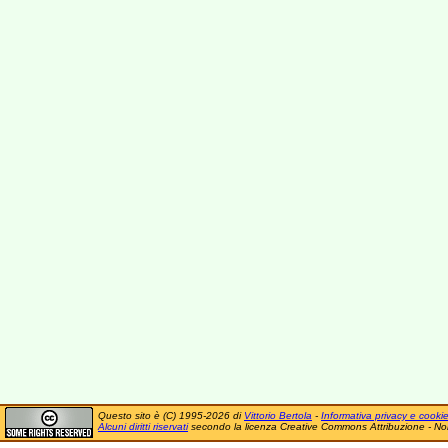
Questo sito è (C) 1995-2026 di
Vittorio Bertola
-
Informativa privacy e cooki
Alcuni diritti riservati
secondo la licenza Creative Commons Attribuzione - No