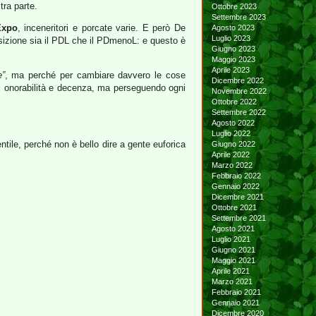
tra parte.
Ottobre 2023
Settembre 2023
Expo
, inceneritori e porcate varie. E però De
Agosto 2023
Luglio 2023
posizione sia il PDL che il PDmenoL: e questo è
Giugno 2023
Maggio 2023
Aprile 2023
e”
, ma perché per cambiare davvero le cose
Dicembre 2022
i di onorabilità e decenza, ma perseguendo ogni
Novembre 2022
Ottobre 2022
Settembre 2022
Agosto 2022
Luglio 2022
ntile, perché non è bello dire a gente euforica
Giugno 2022
Aprile 2022
Marzo 2022
Febbraio 2022
Gennaio 2022
Dicembre 2021
Ottobre 2021
Settembre 2021
Agosto 2021
Luglio 2021
Giugno 2021
Maggio 2021
Aprile 2021
Marzo 2021
Febbraio 2021
Gennaio 2021
Dicembre 2020