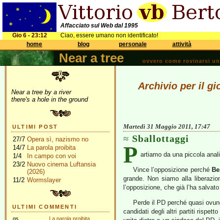
Affacciato sul Web dal 1995
Gio 6 - 23:12
Ciao, essere umano non identificato!
home
blog
personale
attività
Near a tree
ovvero come rovinarsi una 
Archivio per il g
Near a tree by a river
there's a hole in the ground
Martedì 31 Maggio 2011, 17:47
ULTIMI POST
Sballottaggi
27/7
Opera sì, nazismo no
P
14/7
La parola proibita
artiamo da una piccola analis
1/4
In campo con voi
23/2
Nuovo cinema Luftansia
Vince l’opposizione perché
Be
(2026)
grande. Non siamo alla liberazi
11/2
Wormslayer
l’opposizione, che già l’ha salvato 
Perde il PD perché quasi ovunque
ULTIMI COMMENTI
candidati degli altri partiti rispet
gs
La parola proibita