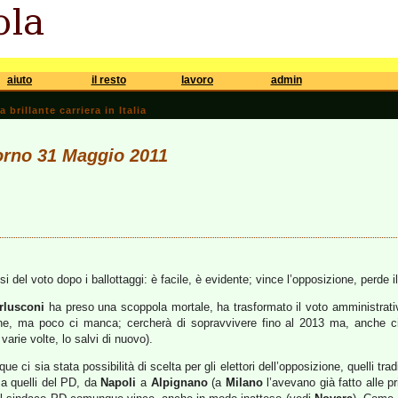
aiuto
il resto
lavoro
admin
brillante carriera in Italia
iorno 31 Maggio 2011
i del voto dopo i ballottaggi: è facile, è evidente; vince l’opposizione, perde i
rlusconi
ha preso una scoppola mortale, ha trasformato il voto amministrativ
one, ma poco ci manca; cercherà di sopravvivere fino al 2013 ma, anche c
varie volte, lo salvi di nuovo).
 ci sia stata possibilità di scelta per gli elettori dell’opposizione, quelli trad
to a quelli del PD, da
Napoli
a
Alpignano
(a
Milano
l’avevano già fatto alle p