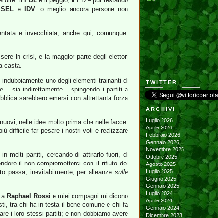
 dire: il
PDL
è il peggio, il PD – pur restando
i
SEL
e
IDV
, o meglio ancora persone non
ventata e invecchiata; anche qui, comunque,
re in crisi, e la maggior parte degli elettori
a casta.
o indubbiamente uno degli elementi trainanti di
TWITTER
be – sia indirettamente – spingendo i partiti a
ubblica sarebbero emersi con altrettanta forza
ARCHIVI
Luglio 2026
nuovi, nelle idee molto prima che nelle facce,
Aprile 2026
ifficile far pesare i nostri voti e realizzare
Febbraio 2026
Gennaio 2026
Novembre 2025
lti partiti, cercando di attirarlo fuori, di
Ottobre 2025
ndere il non comprometterci con il rifiuto del
Agosto 2025
sto passa, inevitabilmente, per alleanze
sulle
Luglio 2025
Giugno 2025
Gennaio 2025
Luglio 2024
o a
Raphael Rossi
e miei compagni mi dicono
Aprile 2024
sti, tra chi ha in testa il bene comune e chi fa
Gennaio 2024
are i loro stessi partiti; e non dobbiamo avere
Dicembre 2023