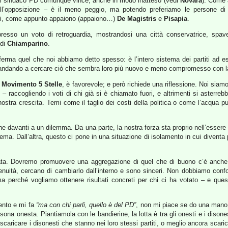
, il sindaco PD comunque vince, anche in modo inatteso (vedi
Novara
). Come a
dell’opposizione – è il meno peggio, ma potendo preferiamo le persone d
iti, come appunto appaiono (appaiono…)
De Magistris
e
Pisapia
.
spresso un voto di retroguardia, mostrandosi una città conservatrice, spa
 di
Chiamparino
.
erma quel che noi abbiamo detto spesso: è l’intero sistema dei partiti ad esse
 andando a cercare ciò che sembra loro più nuovo e meno compromesso con l
l
Movimento 5 Stelle
, è favorevole; e però richiede una riflessione. Noi siam
– raccogliendo i voti di chi già si è chiamato fuori, e altrimenti si asterreb
nostra crescita. Temi come il taglio dei costi della politica o come l’acqua p
ne davanti a un dilemma. Da una parte, la nostra forza sta proprio nell’essere 
Dall’altra, questo ci pone in una situazione di isolamento in cui diventa più d
a. Dovremo promuovere una aggregazione di quel che di buono c’è anche in mo
genuità, cercano di cambiarlo dall’interno e sono sinceri. Non dobbiamo confo
 ma perché vogliamo ottenere risultati concreti per chi ci ha votato – e que
ento e mi fa
“ma con chi parli, quello è del PD”
, non mi piace se do una man
sona onesta. Piantiamola con le bandierine, la lotta è tra gli onesti e i disone
scaricare i disonesti che stanno nei loro stessi partiti, o meglio ancora scaric