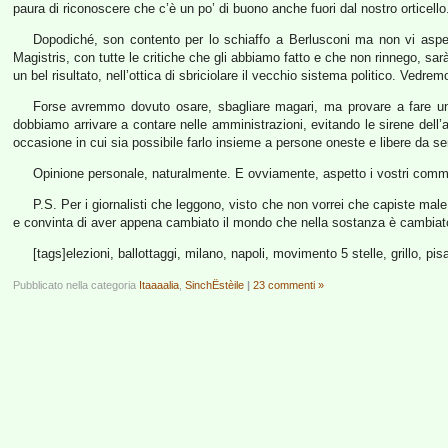
paura di riconoscere che c’è un po’ di buono anche fuori dal nostro orticello.
Dopodiché, son contento per lo schiaffo a Berlusconi ma non vi asp
Magistris, con tutte le critiche che gli abbiamo fatto e che non rinnego, sa
un bel risultato, nell’ottica di sbriciolare il vecchio sistema politico. Vedr
Forse avremmo dovuto osare, sbagliare magari, ma provare a fare un p
dobbiamo arrivare a contare nelle amministrazioni, evitando le sirene dell’a
occasione in cui sia possibile farlo insieme a persone oneste e libere da se
Opinione personale, naturalmente. E ovviamente, aspetto i vostri comm
P.S. Per i giornalisti che leggono, visto che non vorrei che capiste male
e convinta di aver appena cambiato il mondo che nella sostanza è cambiat
[tags]elezioni, ballottaggi, milano, napoli, movimento 5 stelle, grillo, pis
Pubblicato nella categoria
Itaaaalia
,
SinchËstèile
|
23 commenti »