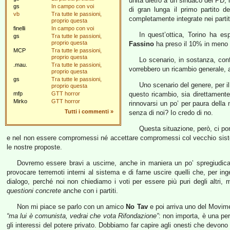
unita dietro a un sindaco del PD
gs
In campo con voi
di gran lunga il primo partito 
vb
Tra tutte le passioni,
completamente integrate nei part
proprio questa
finelli
In campo con voi
In quest’ottica, Torino ha e
gs
Tra tutte le passioni,
proprio questa
Fassino
ha preso il 10% in meno
MCP
Tra tutte le passioni,
proprio questa
Lo scenario, in sostanza, conf
.mau.
Tra tutte le passioni,
vorrebbero un ricambio generale,
proprio questa
gs
Tra tutte le passioni,
Uno scenario del genere, per i
proprio questa
mfp
GTT horror
questo ricambio, sia direttamente 
Mirko
GTT horror
rinnovarsi un po’ per paura della 
Tutti i commenti
»
senza di noi? Io credo di no.
Questa situazione, però, ci po
e nel non essere compromessi né accettare compromessi col vecchio sistema. 
le nostre proposte.
Dovremo essere bravi a uscirne, anche in maniera un po’ spregiudicat
provocare terremoti interni al sistema e di farne uscire quelli che, per in
dialogo, perché noi non chiediamo i voti per essere più puri degli altri,
questioni concrete
anche con i partiti.
Non mi piace se parlo con un amico
No Tav
e poi arriva uno del Movim
“ma lui è comunista, vedrai che vota Rifondazione”
: non importa, è una per
gli interessi del potere privato. Dobbiamo far capire agli onesti che devono 