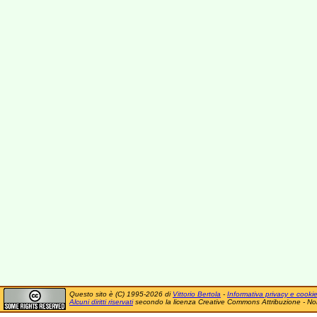
Questo sito è (C) 1995-2026 di
Vittorio Bertola
-
Informativa privacy e cooki
Alcuni diritti riservati
secondo la licenza Creative Commons Attribuzione - No