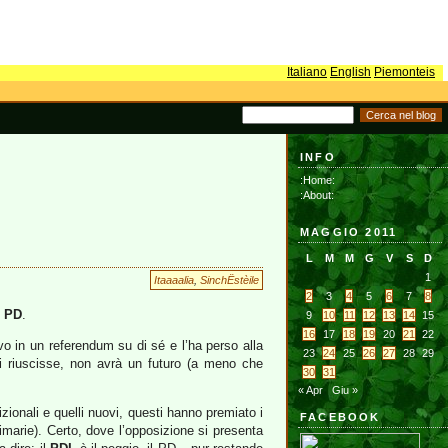
Italiano
English
Piemonteis
INFO
:Home:
:About:
MAGGIO 2011
L
M
M
G
V
S
D
1
Itaaaalia
,
SinchËstèile
2
3
4
5
6
7
8
l
PD
.
9
10
11
12
13
14
15
16
17
18
19
20
21
22
o in un referendum su di sé e l’ha perso alla
23
24
25
26
27
28
29
i riuscisse, non avrà un futuro (a meno che
30
31
« Apr
Giu »
izionali e quelli nuovi, questi hanno premiato i
FACEBOOK
rimarie). Certo, dove l’opposizione si presenta