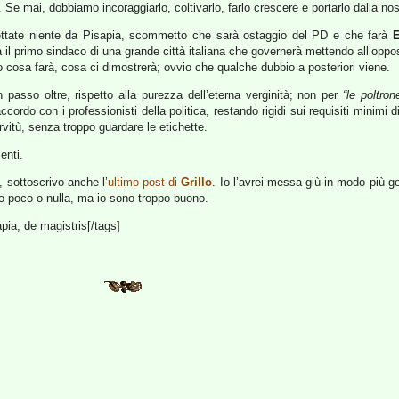
 Se mai, dobbiamo incoraggiarlo, coltivarlo, farlo crescere e portarlo dalla nos
ettate niente da Pisapia, scommetto che sarà ostaggio del PD e che farà
rà il primo sindaco di una grande città italiana che governerà mettendo all’op
emo cosa farà, cosa ci dimostrerà; ovvio che qualche dubbio a posteriori viene.
asso oltre, rispetto alla purezza dell’eterna verginità; non per
“le poltron
ccordo con i professionisti della politica, restando rigidi sui requisiti minim
rvitù, senza troppo guardare le etichette.
enti.
, sottoscrivo anche l’
ultimo post di
Grillo
. Io l’avrei messa giù in modo più ge
o poco o nulla, ma io sono troppo buono.
apia, de magistris[/tags]