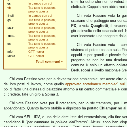
e mi ha detto che non lo voterà 
gs
In campo con voi
elettorale Coppola non abbia mai
vb
Tra tutte le passioni,
proprio questa
Chi vota Fassino vota la ga
finelli
In campo con voi
gs
Tra tutte le passioni,
craxiano che patteggiò una conda
proprio questa
PD
; e vota
Quagliotti
, il respon
MCP
Tra tutte le passioni,
già coinvolta nello scandalo del 
proprio questa
aver incassato una tangente dall
.mau.
Tra tutte le passioni,
proprio questa
gs
Tra tutte le passioni,
Chi vota Fassino vota – c
proprio questa
sistema di potere basato sulla Fia
mfp
GTT horror
appalti e per grandi e piccole fa
Mirko
GTT horror
progetto se non ha una ricaduta
Tutti i commenti
»
comune è solo un effetto collate
Berlusconi
a livello nazionale (v
Chi vota Fassino vota per la devastazione ambientale, per avere altro cem
dei loro posti di lavoro, come quello
approvato sottobanco mercoledì sull’
poi di fatto una distesa di palazzine attorno a un centro commerciale e con 
ci credete, fate un giro a
Spina 3
.
Chi vota Fassino vota per il precariato, per lo sfruttamento, per il 
abbandonato. Quanto lavoro stabile e dignitoso ha portato
Chiamparino
ai 
Chi vota
SEL
,
IDV
, o una delle altre liste del centrosinistra, alla fine
candidano lì
“per cambiare la politica dall’interno”
. Alcuni sono ben dispo