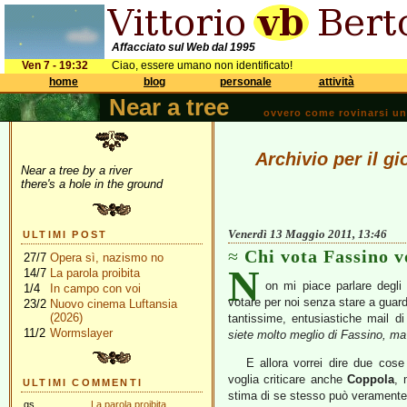
Affacciato sul Web dal 1995
Ven 7 - 19:32
Ciao, essere umano non identificato!
home
blog
personale
attività
Near a tree
ovvero come rovinarsi una 
Archivio per il g
Near a tree by a river
there's a hole in the ground
Venerdì 13 Maggio 2011, 13:46
ULTIMI POST
Chi vota Fassino v
27/7
Opera sì, nazismo no
N
14/7
La parola proibita
on mi piace parlare degli 
1/4
In campo con voi
votare per noi senza stare a guarda
23/2
Nuovo cinema Luftansia
(2026)
tantissime, entusiastiche mail
11/2
Wormslayer
siete molto meglio di Fassino, ma
E allora vorrei dire due cos
voglia criticare anche
Coppola
, 
ULTIMI COMMENTI
stima di se stesso può veramente v
gs
La parola proibita