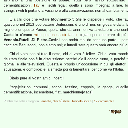
aspirano a una posizione di potere. Tutti però hanno sottoscritto
cementificazioni,
Tav
, e i soliti regali; quello si sono impegnati a fare. Io
stringi, i voti li portano a Fassino e alla conservazione, non al cambiament
E a chi dice che votare
Movimento 5 Stelle
disperde il voto, che fa
qualcuno nel 2013 può battere Berlusconi, è uno di noi, un giovane dalla fac
migliore di questo Paese, quella che da anni non va a votare o che conti
Castello
c’erano
mille persone a dir tanto
, pigiate per sembrare di più
Vendola-Rutelli-Di Pietro-Casini
non andrà mai da nessuna parte – perde,
cacciare Berlusconi, non siamo noi; e lunedì sera questo sarà ancora più c
Chi ci vota non si tura il naso, chi ci vota è felice. Chi ci vota manda 
risultato finale non è in discussione: perché c’è il doppio turno, e perc
giornali e alle televisioni. Questa è proprio un’occasione in cui gli eletto
scusatemi, è complice: e la smetta poi di lamentarsi per come va l’Italia.
Ditelo pure ai vostri amici incerti!
[tags]elezioni comunali, torino, fassino, coppola, la ganga, quaglio
cementificazione, inceneritore, fiat, marchionne[/tags]
Pubblicato nella categoria
Itaaaalia
,
SinchËstèile
,
TorinoInBocca
|
17 commenti »