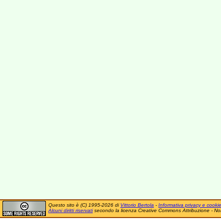
Questo sito è (C) 1995-2026 di
Vittorio Bertola
-
Informativa privacy e cooki
Alcuni diritti riservati
secondo la licenza Creative Commons Attribuzione - No