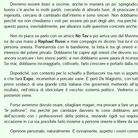
Dovremo essere bravi a uscirne, anche in maniera un po’ spregiudi
buono c’è anche in molti partiti, cercando di attirarlo fuori, di provocare 
ingenuità, cercano di cambiarlo dall’interno e sono sinceri. Non dobbiamo 
perché noi non chiediamo i voti per essere più puri degli altri, ma perché 
questo passa, inevitabilmente, per alleanze
sulle questioni concrete
anche c
Non mi piace se parlo con un amico
No Tav
e poi arriva uno del Movim
se do una mano a
Raphael Rossi
e miei compagni mi dicono
“ma lui è c
persona onesta. Piantiamola con le bandierine, la lotta è tra gli onesti e 
interessi del potere privato. Dobbiamo far capire agli onesti che devono scar
ancora scaricare i loro stessi partiti; e non dobbiamo avere paura di riconos
Se mai, dobbiamo incoraggiarlo, coltivarlo, farlo crescere e portarlo dalla no
Dopodiché, son contento per lo schiaffo a Berlusconi ma non vi aspet
e che farà
Expo
, inceneritori e porcate varie. E però De Magistris, con tut
primo sindaco di una grande città italiana che governerà mettendo all’
risultato, nell’ottica di sbriciolare il vecchio sistema politico. Vedrem
posteriori viene.
Forse avremmo dovuto osare, sbagliare magari, ma provare a fare un pass
“le poltrone”
, ma perché per cambiare davvero le cose dobbiamo arriva
dell’accordo con i professionisti della politica, restando rigidi sui req
occasione in cui sia possibile farlo insieme a persone oneste e libere da se
Opinione personale, naturalmente. E ovviamente, aspetto i vostri comm