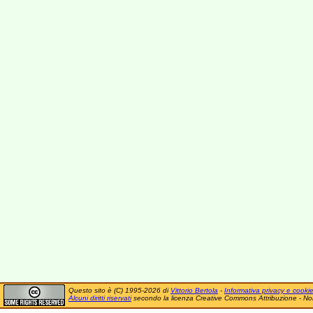
Questo sito è (C) 1995-2026 di
Vittorio Bertola
-
Informativa privacy e cooki
Alcuni diritti riservati
secondo la licenza Creative Commons Attribuzione - No