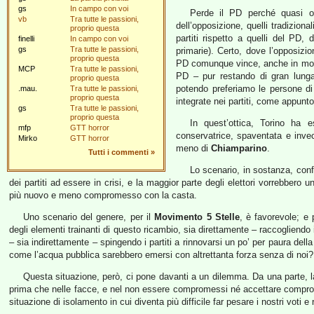
gs
In campo con voi
Perde il PD perché quasi ovu
vb
Tra tutte le passioni,
dell’opposizione, quelli tradiziona
proprio questa
partiti rispetto a quelli del PD,
finelli
In campo con voi
gs
Tra tutte le passioni,
primarie). Certo, dove l’opposizi
proprio questa
PD comunque vince, anche in mod
MCP
Tra tutte le passioni,
PD – pur restando di gran lunga
proprio questa
potendo preferiamo le persone d
.mau.
Tra tutte le passioni,
proprio questa
integrate nei partiti, come appun
gs
Tra tutte le passioni,
proprio questa
In quest’ottica, Torino ha 
mfp
GTT horror
conservatrice, spaventata e inv
Mirko
GTT horror
meno di
Chiamparino
.
Tutti i commenti
»
Lo scenario, in sostanza, con
dei partiti ad essere in crisi, e la maggior parte degli elettori vorrebber
più nuovo e meno compromesso con la casta.
Uno scenario del genere, per il
Movimento 5 Stelle
, è favorevole; e
degli elementi trainanti di questo ricambio, sia direttamente – raccogliendo i
– sia indirettamente – spingendo i partiti a rinnovarsi un po’ per paura della
come l’acqua pubblica sarebbero emersi con altrettanta forza senza di noi? 
Questa situazione, però, ci pone davanti a un dilemma. Da una parte, la
prima che nelle facce, e nel non essere compromessi né accettare comprom
situazione di isolamento in cui diventa più difficile far pesare i nostri voti e