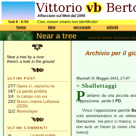
Affacciato sul Web dal 1995
Sab 8 - 6:50
Ciao, essere umano non identificato!
home
blog
personale
attività
Near a tree
ovvero come rovinarsi una 
Archivio per il g
Near a tree by a river
there's a hole in the ground
Martedì 31 Maggio 2011, 17:47
ULTIMI POST
Sballottaggi
27/7
Opera sì, nazismo no
P
14/7
La parola proibita
artiamo da una piccola anal
1/4
In campo con voi
l’opposizione, perde il
PD
.
23/2
Nuovo cinema Luftansia
(2026)
Vince l’opposizione perché
Be
11/2
Wormslayer
voto amministrativo in un refer
liberazione, ma poco ci manca; ce
non avrà un futuro (a meno che l
ULTIMI COMMENTI
nuovo).
gs
La parola proibita