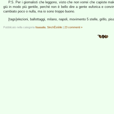
P.S. Per i giornalisti che leggono, visto che non vorrei che capiste mal
giù in modo più gentile, perché non è bello dire a gente euforica e conv
cambiato poco o nulla, ma io sono troppo buono.
[tags]elezioni, ballottaggi, milano, napoli, movimento 5 stelle, grillo, pis
Pubblicato nella categoria
Itaaaalia
,
SinchËstèile
|
23 commenti »