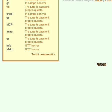
Pubblicato nella categoria
StillLife
|
2 com
gs
In campo con voi
vb
Tra tutte le passioni,
proprio questa
finelli
In campo con voi
gs
Tra tutte le passioni,
proprio questa
MCP
Tra tutte le passioni,
proprio questa
.mau.
Tra tutte le passioni,
proprio questa
gs
Tra tutte le passioni,
proprio questa
mfp
GTT horror
Mirko
GTT horror
Tutti i commenti
»