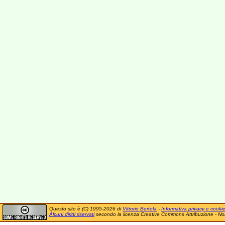
Questo sito è (C) 1995-2026 di
Vittorio Bertola
-
Informativa privacy e cooki
Alcuni diritti riservati
secondo la licenza Creative Commons Attribuzione - No