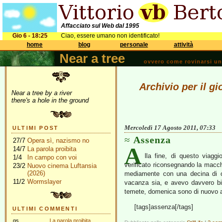
Affacciato sul Web dal 1995
Gio 6 - 18:25
Ciao, essere umano non identificato!
home
blog
personale
attività
Near a tree
ovvero come rovinarsi una 
Archivio per il g
Near a tree by a river
there's a hole in the ground
Mercoledì 17 Agosto 2011, 07:33
ULTIMI POST
Assenza
27/7
Opera sì, nazismo no
A
14/7
La parola proibita
lla fine, di questo viagg
1/4
In campo con voi
verificato riconsegnando la macch
23/2
Nuovo cinema Luftansia
(2026)
mediamente con una decina di or
11/2
Wormslayer
vacanza sia, e avevo davvero bi
temete, domenica sono di nuovo a T
[tags]assenza[/tags]
ULTIMI COMMENTI
gs
La parola proibita