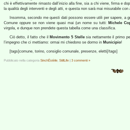
chi è effettivamente rimasto dall’inizio alla fine, sia a chi viene, firma e 
la qualità degli interventi e degli atti, e questa non sarà mai misurabile con
Insomma, secondo me questi dati possono essere utili per sapere, a gra
Comune oppure se non viene quasi mai (un nome su tutti:
Michele Co
virgola, e dunque non prendete questa tabella come una classifica.
Ciò detto, il fatto che il
Movimento 5 Stelle
sia nettamente il primo pe
l’impegno che ci mettiamo: ormai mi chiedono se dormo in
Municipio
!
[tags]comune, torino, consiglio comunale, presenze, eletti[/tags]
Pubblicato nella categoria
SinchËstèile
,
StillLife
|
3 commenti »