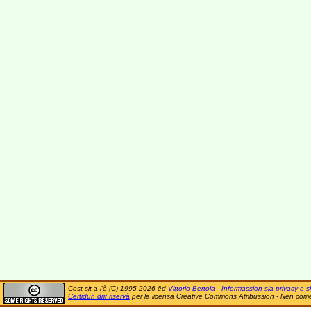
Cost sit a l'è (C) 1995-2026 ëd
Vittorio Bertola
-
Informassion sla privacy e si
Certidun drit riservà
për la licensa Creative Commons Atribussion - Nen comer