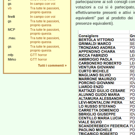
partecipazione ai soli consigli co
gs
In campo con voi
votazioni a cui si è partecipat
vb
Tra tutte le passioni,
proprio questa
effettivamente presenti e attiv
finelli
In campo con voi
equivalenti”
pari al prodotto dei
gs
Tra tutte le passioni,
presenze equivalenti).
proprio questa
MCP
Tra tutte le passioni,
proprio questa
.mau.
Tra tutte le passioni,
proprio questa
gs
Tra tutte le passioni,
proprio questa
mfp
GTT horror
Mirko
GTT horror
Tutti i commenti
»