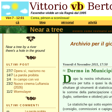
Fasendse vëdde an sla Ragnà dal 1995
Vën 7 - 12:01
Cerea, përson-a sconòssua!
cà
blog
përsonal
atività
Near a tree
ovvero come rovinarsi una 
Archivio per il g
Near a tree by a river
there's a hole in the ground
Venerdì 4 Novembre 2011, 17:50
ULTIMI POST
Dormo in Municip
27/7
Opera sì, nazismo no
D
14/7
La parola proibita
opo la nostra infruttuos
1/4
In campo con voi
presenza per tutta o quasi la du
23/2
Nuovo cinema Luftansia
(2026)
sfruttare gli strumenti di statistic
11/2
Wormslayer
le somme della partecipazione de
(luglio, settembre e ottobre) più u
Le statistiche qui sotto esprim
ULTIMI COMMENTI
(consiglio, commissioni e capigru
gs
La parola proibita