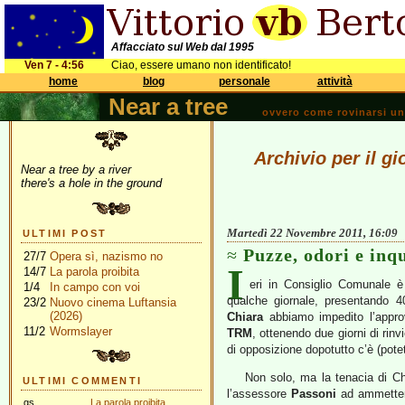
Affacciato sul Web dal 1995
Ven 7 - 4:56
Ciao, essere umano non identificato!
home
blog
personale
attività
Near a tree
ovvero come rovinarsi una 
Archivio per il g
Near a tree by a river
there's a hole in the ground
Martedì 22 Novembre 2011, 16:09
ULTIMI POST
Puzze, odori e in
27/7
Opera sì, nazismo no
I
14/7
La parola proibita
eri in Consiglio Comunale è
1/4
In campo con voi
qualche giornale, presentando 
23/2
Nuovo cinema Luftansia
(2026)
Chiara
abbiamo impedito l’appro
11/2
Wormslayer
TRM
, ottenendo due giorni di rinvi
di opposizione dopotutto c’è (pote
Non solo, ma la tenacia di Ch
ULTIMI COMMENTI
l’assessore
Passoni
ad ammetter
gs
La parola proibita