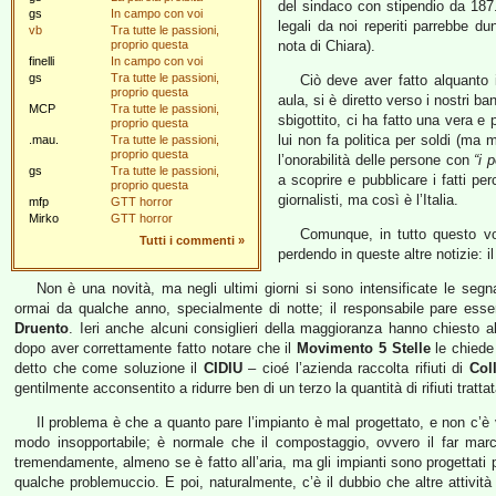
del sindaco con stipendio da 187
gs
In campo con voi
legali da noi reperiti parrebbe dun
vb
Tra tutte le passioni,
proprio questa
nota di Chiara).
finelli
In campo con voi
gs
Tra tutte le passioni,
Ciò deve aver fatto alquanto 
proprio questa
aula, si è diretto verso i nostri 
MCP
Tra tutte le passioni,
sbigottito, ci ha fatto una vera e
proprio questa
lui non fa politica per soldi (ma 
.mau.
Tra tutte le passioni,
proprio questa
l’onorabilità delle persone con
“i 
gs
Tra tutte le passioni,
a scoprire e pubblicare i fatti pe
proprio questa
giornalisti, ma così è l’Italia.
mfp
GTT horror
Mirko
GTT horror
Comunque, in tutto questo vo
Tutti i commenti
»
perdendo in queste altre notizie: i
Non è una novità, ma negli ultimi giorni si sono intensificate le seg
ormai da qualche anno, specialmente di notte; il responsabile pare ess
Druento
. Ieri anche alcuni consiglieri della maggioranza hanno chiesto 
dopo aver correttamente fatto notare che il
Movimento 5 Stelle
le chiede
detto che come soluzione il
CIDIU
– cioé l’azienda raccolta rifiuti di
Col
gentilmente acconsentito a ridurre ben di un terzo la quantità di rifiuti tratta
Il problema è che a quanto pare l’impianto è mal progettato, e non c’è v
modo insopportabile; è normale che il compostaggio, ovvero il far marci
tremendamente, almeno se è fatto all’aria, ma gli impianti sono progettati 
qualche problemuccio. E poi, naturalmente, c’è il dubbio che altre attività