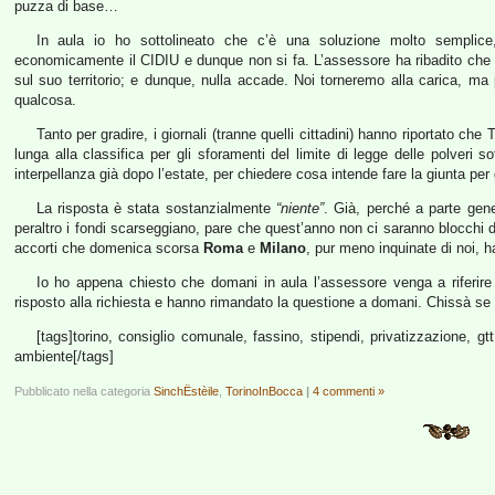
puzza di base…
In aula io ho sottolineato che c’è una soluzione molto semplice
economicamente il CIDIU e dunque non si fa. L’assessore ha ribadito che l
sul suo territorio; e dunque, nulla accade. Noi torneremo alla carica, 
qualcosa.
Tanto per gradire, i giornali (tranne quelli cittadini) hanno riportato ch
lunga alla classifica per gli sforamenti del limite di legge delle polver
interpellanza già dopo l’estate, per chiedere cosa intende fare la giunta per g
La risposta è stata sostanzialmente
“niente”
. Già, perché a parte gene
peraltro i fondi scarseggiano, pare che quest’anno non ci saranno blocchi del 
accorti che domenica scorsa
Roma
e
Milano
, pur meno inquinate di noi, h
Io ho appena chiesto che domani in aula l’assessore venga a riferi
risposto alla richiesta e hanno rimandato la questione a domani. Chissà se 
[tags]torino, consiglio comunale, fassino, stipendi, privatizzazione, 
ambiente[/tags]
Pubblicato nella categoria
SinchËstèile
,
TorinoInBocca
|
4 commenti »