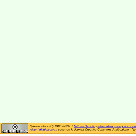
Questo sito è (C) 1995-2026 di
Vittorio Bertola
-
Informativa privacy e cooki
Alcuni diritti riservati
secondo la licenza Creative Commons Attribuzione - No