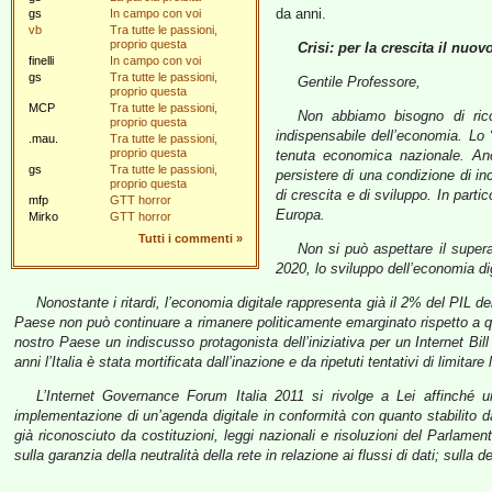
da anni.
gs
In campo con voi
vb
Tra tutte le passioni,
proprio questa
Crisi: per la crescita il nuo
finelli
In campo con voi
gs
Tra tutte le passioni,
Gentile Professore,
proprio questa
MCP
Tra tutte le passioni,
Non abbiamo bisogno di ricor
proprio questa
indispensabile dell’economia. Lo “
.mau.
Tra tutte le passioni,
proprio questa
tenuta economica nazionale. Anc
gs
Tra tutte le passioni,
persistere di una condizione di in
proprio questa
di crescita e di sviluppo. In parti
mfp
GTT horror
Europa.
Mirko
GTT horror
Tutti i commenti
»
Non si può aspettare il super
2020, lo sviluppo dell’economia dig
Nonostante i ritardi, l’economia digitale rappresenta già il 2% del PIL de
Paese non può continuare a rimanere politicamente emarginato rispetto a que
nostro Paese un indiscusso protagonista dell’iniziativa per un Internet Bil
anni l’Italia è stata mortificata dall’inazione e da ripetuti tentativi di limitare
L’Internet Governance Forum Italia 2011 si rivolge a Lei affinché
implementazione di un’agenda digitale in conformità con quanto stabilito d
già riconosciuto da costituzioni, leggi nazionali e risoluzioni del Parla
sulla garanzia della neutralità della rete in relazione ai flussi di dati; sulla d