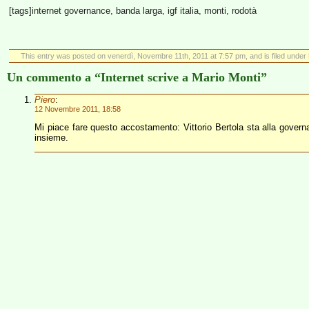
[tags]internet governance, banda larga, igf italia, monti, rodotà
This entry was posted on venerdì, Novembre 11th, 2011 at 7:57 pm, and is filed under
Un commento a “Internet scrive a Mario Monti”
Piero
:
12 Novembre 2011, 18:58
Mi piace fare questo accostamento: Vittorio Bertola sta alla govern
insieme.