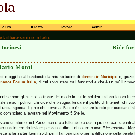
aiuto
il resto
lavoro
admin
brillante carriera in Italia
 torinesi
Ride for 
Mario Monti
ieri e oggi ho abbandonato la mia abitudine di
dormire in Municipio
e, grazi
rnance Forum Italia
, di cui sono stato tra i fondatori e che è un po’ il ritrovo 
nni sempre gli stessi: a fronte del modo in cui la politica italiana ignora Int
e verso i politici, chi dice che bisogna fondare il partito di Internet, chi vu
’unica agenda digitale che serve al Paese è utilizzare la rete per cacciare l’a
o cominciato a lavorare nel
Movimento 5 Stelle
.
sione di Internet nel Paese non è più tollerabile e così i più noti partecipanti 
to una lettera da inviare per canali diretti al nostro nuovo
lider maximo
,
Mar
esca a far saltar fuori i soldi per il famoso piano per la diffusione della band