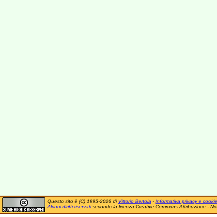
Questo sito è (C) 1995-2026 di
Vittorio Bertola
-
Informativa privacy e cooki
Alcuni diritti riservati
secondo la licenza Creative Commons Attribuzione - No