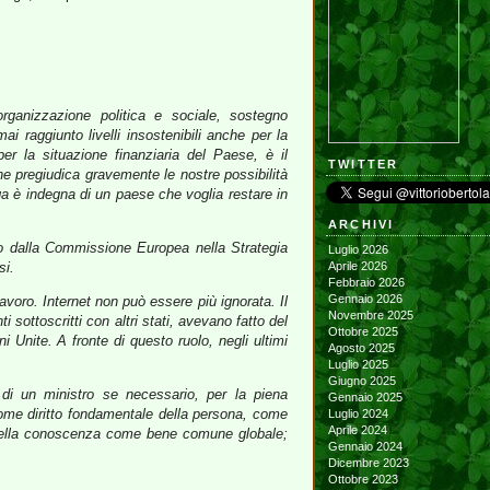
organizzazione politica e sociale, sostegno
ai raggiunto livelli insostenibili anche per la
r la situazione finanziaria del Paese, è il
TWITTER
che pregiudica gravemente le nostre possibilità
arga è indegna di un paese che voglia restare in
ARCHIVI
to dalla Commissione Europea nella Strategia
Luglio 2026
si.
Aprile 2026
Febbraio 2026
Gennaio 2026
lavoro. Internet non può essere più ignorata. Il
Novembre 2025
ottoscritti con altri stati, avevano fatto del
Ottobre 2025
 Unite. A fronte di questo ruolo, negli ultimi
Agosto 2025
Luglio 2025
Giugno 2025
di un ministro se necessario, per la piena
Gennaio 2025
come diritto fondamentale della persona, come
Luglio 2024
Aprile 2024
io della conoscenza come bene comune globale;
Gennaio 2024
Dicembre 2023
Ottobre 2023