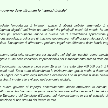
vo governo deve affrontare lo “spread digitale”
darle l’importanza di Internet, spazio di libertà globale, strumento di 
spread digitale” dell’Italia nei confronti dei principali paesi del mondo ha orm
ora più preoccupante, anche in queste ore di straordinaria apprensione pe
consapevolezza politica e di inazione governativa nell’affrontare tale ritardo 
colare, l’incapacità di affrontare i problemi legati alla diffusione della banda l
amento della crisi economica per investire nel digitale, perché, come sanci
itale è una delle condizioni imprescindibili per il superamento stesso della cri
ll’economia nazionale e, negli ultimi 15 anni, ha creato oltre 700.000 posti di 
sti temi. Sono state abbandonate le iniziative che, grazie anche a documenti s
l of Rights nel quadro degli Internet Governance Forum promossi dalle Nazioni
 la libertà in rete e lo sviluppo dell’economia digitale.
 un nuovo governo si impegni concretamente, anche attraverso la nomina 
all’Europa. Richiamiamo in particolare l’attenzione sull’accesso ad Internet 
mento Europeo e del Consiglio d’Europa; sul riconoscimento in via di princip
efinizione di uno statuto del lavoro in rete.