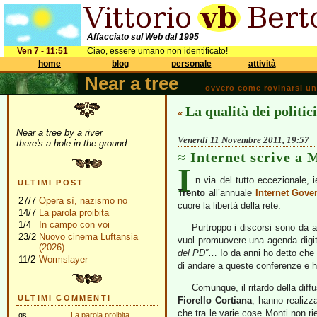
Affacciato sul Web dal 1995
Ven 7 - 11:51
Ciao, essere umano non identificato!
home
blog
personale
attività
Near a tree
ovvero come rovinarsi una 
La qualità dei politici
«
Near a tree by a river
Venerdì 11 Novembre 2011, 19:57
there's a hole in the ground
Internet scrive a 
I
n via del tutto eccezionale, 
ULTIMI POST
Trento
all’annuale
Internet Gove
27/7
Opera sì, nazismo no
cuore la libertà della rete.
14/7
La parola proibita
1/4
In campo con voi
Purtroppo i discorsi sono da a
23/2
Nuovo cinema Luftansia
vuol promuovere una agenda digital
(2026)
del PD”
… Io da anni ho detto che l
11/2
Wormslayer
di andare a queste conferenze e h
Comunque, il ritardo della diffu
ULTIMI COMMENTI
Fiorello Cortiana
, hanno realizza
che tra le varie cose Monti non ri
gs
La parola proibita