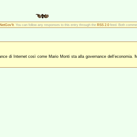
NetGov'It
. You can follow any responses to this entry through the
RSS 2.0
feed. Both comment
ance di Internet così come Mario Monti sta alla governance dell’economia. Mi