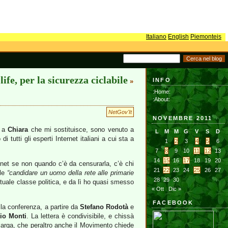
Italiano
English
Piemonteis
life, per la sicurezza ciclabile
INFO
»
:Home:
:About:
NetGov'It
NOVEMBRE 2011
e a
Chiara
che mi sostituisce, sono venuto a
L
M
M
G
V
S
D
di tutti gli esperti Internet italiani a cui sta a
1
2
3
4
5
6
7
8
9
10
11
12
13
14
15
16
17
18
19
20
ernet se non quando c’è da censurarla, c’è chi
21
22
23
24
25
26
27
ole
“candidare un uomo della rete alle primarie
28
29
30
ttuale classe politica, e da lì ho quasi smesso
« Ott
Dic »
FACEBOOK
alla conferenza, a partire da
Stefano Rodotà
e
io Monti
. La lettera è condivisibile, e chissà
a larga, che peraltro anche il Movimento chiede