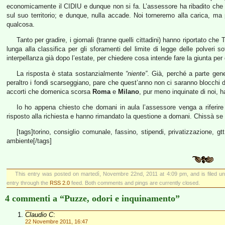
economicamente il CIDIU e dunque non si fa. L’assessore ha ribadito che l
sul suo territorio; e dunque, nulla accade. Noi torneremo alla carica, 
qualcosa.
Tanto per gradire, i giornali (tranne quelli cittadini) hanno riportato ch
lunga alla classifica per gli sforamenti del limite di legge delle polver
interpellanza già dopo l’estate, per chiedere cosa intende fare la giunta per g
La risposta è stata sostanzialmente
“niente”
. Già, perché a parte gene
peraltro i fondi scarseggiano, pare che quest’anno non ci saranno blocchi del 
accorti che domenica scorsa
Roma
e
Milano
, pur meno inquinate di noi, h
Io ho appena chiesto che domani in aula l’assessore venga a riferi
risposto alla richiesta e hanno rimandato la questione a domani. Chissà se 
[tags]torino, consiglio comunale, fassino, stipendi, privatizzazione, 
ambiente[/tags]
This entry was posted on martedì, Novembre 22nd, 2011 at 4:09 pm, and is filed u
entry through the
RSS 2.0
feed. Both comments and pings are currently closed.
4 commenti a “Puzze, odori e inquinamento”
Claudio C
:
22 Novembre 2011, 16:47