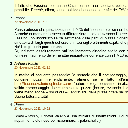
Il fatto che Fassino – ed anche Chiamparino – non facciano politica 
possibile. Perchè, allora, fanno politica difendendo le mafie del TAV 
Pippo
:
22 Novembre 2011, 21:51
Pensa adesso che privatizzeranno il 40% dell’inceneritore, se non h
Altroché aumentare la raccolta differenziata, i privati avranno l’interes
Fassino l’ho incontrato l’altra settimana dalle parti di piazza Sol
smetterla di fargli questi scherzetti in Consiglio altrimenti capita ch
No! Poi gli porta pure fortuna.
Sì, insistete assolutamente sull’inquinamento cittadino anche con 
torinese: l’aumento delle malattie respiratorie correlate con i PM10 e
Antonio Fucile
:
23 Novembre 2011, 02:12
In merito al seguente passaggio: “è normale che il compostaggio, ov
concime, puzzi tremendamente, almeno se è fatto all’ari
http://federicovalerio.splinder.com/
L’autore spiega benissimo, in alcu
valido compostaggio domestico senza puzze (inoltre, evitando il con
viene meno anche – pro quota – l’aggravarsi delle puzze citate nel po
Buona lettura a tutti!
Pippo
:
23 Novembre 2011, 10:22
Bravo Antonio, il dottor Valerio è una miniera di informazioni. Poi 
risparmio-riciclo-riuso per risparmiare… palanche! :-)