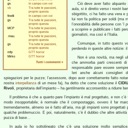
Ciò deve aver fatto alquanto 
gs
In campo con voi
vb
Tra tutte le passioni,
aula, si è diretto verso i nostri 
proprio questa
sbigottito, ci ha fatto una vera e
finelli
In campo con voi
lui non fa politica per soldi (ma 
gs
Tra tutte le passioni,
proprio questa
l’onorabilità delle persone con
“i 
MCP
Tra tutte le passioni,
a scoprire e pubblicare i fatti pe
proprio questa
giornalisti, ma così è l’Italia.
.mau.
Tra tutte le passioni,
proprio questa
Comunque, in tutto questo vo
gs
Tra tutte le passioni,
proprio questa
perdendo in queste altre notizie: i
mfp
GTT horror
Mirko
GTT horror
Non è una novità, ma negli ult
Tutti i commenti
»
che ammorba parti crescenti di 
responsabile pare essere sempre
Ieri anche alcuni consiglieri
spiegazioni per le puzze; l’assessore, dopo aver correttamente fatto nota
nostra
interpellanza
di un mese fa), ha detto che come soluzione il
CIDI
Rivoli
, proprietaria dell’impianto – ha gentilmente acconsentito a ridurre ben d
Il problema è che a quanto pare l’impianto è mal progettato, e non c’è v
modo insopportabile; è normale che il compostaggio, ovvero il far marci
tremendamente, almeno se è fatto all’aria, ma gli impianti sono progettati 
qualche problemuccio. E poi, naturalmente, c’è il dubbio che altre attività
puzza di base…
In aula io ho sottolineato che c’è una soluzione molto semplice