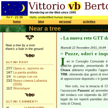
Wandering on the Web since 1995
Fri 7 - 21:39
Hello, unidentified human being!
home
blog
personal
activities
Near a tree
ovvero come rovinarsi una 
La nuova rete GTT d
«
Near a tree by a river
Martedì 22 Novembre 2011, 16:09
there's a hole in the ground
Puzze, odori e in
I
eri in Consiglio Comunale è
ULTIMI POST
qualche giornale, presentando 
27/7
Opera sì, nazismo no
Chiara
abbiamo impedito l’appro
14/7
La parola proibita
TRM
, ottenendo due giorni di rinvi
1/4
In campo con voi
di opposizione dopotutto c’è (pote
23/2
Nuovo cinema Luftansia
(2026)
Non solo, ma la tenacia di Ch
11/2
Wormslayer
l’assessore
Passoni
ad ammetter
del sindaco con stipendio da 187
legali da noi reperiti parrebbe dun
ULTIMI COMMENTI
nota di Chiara).
gs
La parola proibita