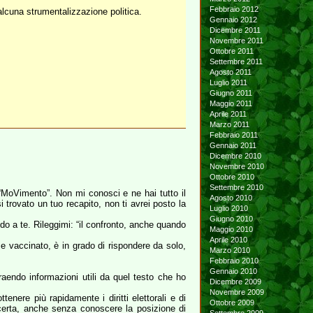
Febbraio 2012
lcuna strumentalizzazione politica.
Gennaio 2012
Dicembre 2011
Novembre 2011
Ottobre 2011
Settembre 2011
Agosto 2011
Luglio 2011
Giugno 2011
Maggio 2011
Aprile 2011
Marzo 2011
Febbraio 2011
Gennaio 2011
Dicembre 2010
Novembre 2010
Ottobre 2010
Settembre 2010
 “MoVimento”. Non mi conosci e ne hai tutto il
Agosto 2010
trovato un tuo recapito, non ti avrei posto la
Luglio 2010
Giugno 2010
ndo a te. Rileggimi: “il confronto, anche quando
Maggio 2010
Aprile 2010
e vaccinato, è in grado di rispondere da solo,
Marzo 2010
Febbraio 2010
Gennaio 2010
aendo informazioni utili da quel testo che ho
Dicembre 2009
Novembre 2009
nere più rapidamente i diritti elettorali e di
Ottobre 2009
e certa, anche senza conoscere la posizione di