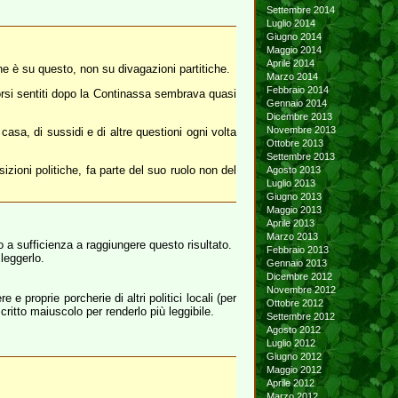
Settembre 2014
Luglio 2014
Giugno 2014
Maggio 2014
Aprile 2014
ne è su questo, non su divagazioni partitiche.
Marzo 2014
Febbraio 2014
orsi sentiti dopo la Continassa sembrava quasi
Gennaio 2014
Dicembre 2013
Novembre 2013
casa, di sussidi e di altre questioni ogni volta
Ottobre 2013
Settembre 2013
izioni politiche, fa parte del suo ruolo non del
Agosto 2013
Luglio 2013
Giugno 2013
Maggio 2013
Aprile 2013
Marzo 2013
 a sufficienza a raggiungere questo risultato.
Febbraio 2013
leggerlo.
Gennaio 2013
Dicembre 2012
Novembre 2012
e proprie porcherie di altri politici locali (per
Ottobre 2012
ritto maiuscolo per renderlo più leggibile.
Settembre 2012
Agosto 2012
Luglio 2012
Giugno 2012
Maggio 2012
Aprile 2012
Marzo 2012