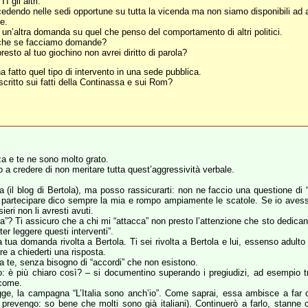
 gli altri.
dendo nelle sedi opportune su tutta la vicenda ma non siamo disponibili ad a
e.
un’altra domanda su quel che penso del comportamento di altri politici.
 anche se facciamo domande?
sto al tuo giochino non avrei diritto di parola?
fatto quel tipo di intervento in una sede pubblica.
scritto sui fatti della Continassa e sui Rom?
za e te ne sono molto grato.
 a credere di non meritare tutta quest’aggressività verbale.
 (il blog di Bertola), ma posso rassicurarti: non ne faccio una questione di
o partecipare dico sempre la mia e rompo ampiamente le scatole. Se io avessi 
eri non li avresti avuti.
olpa”? Ti assicuro che a chi mi “attacca” non presto l’attenzione che sto dedica
r leggere questi interventi”.
tua domanda rivolta a Bertola. Ti sei rivolta a Bertola e lui, essenso adulto 
re a chiederti una risposta.
 a te, senza bisogno di “accordi” che non esistono.
o: è più chiaro così? – si documentino superando i pregiudizi, ad esempio tr
ccome.
gge, la campagna “L’Italia sono anch’io”. Come saprai, essa ambisce a far otte
(ti prevengo: so bene che molti sono già italiani). Continuerò a farlo, stann