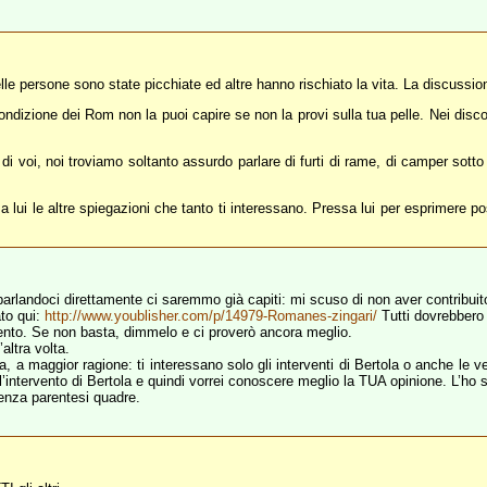
lle persone sono state picchiate ed altre hanno rischiato la vita. La discussio
ndizione dei Rom non la puoi capire se non la provi sulla tua pelle. Nei disc
 di voi, noi troviamo soltanto assurdo parlare di furti di rame, di camper sotto 
lui le altre spiegazioni che tanto ti interessano. Pressa lui per esprimere pos
rlandoci direttamente ci saremmo già capiti: mi scuso di non aver contribuito
ato qui:
http://www.youblisher.com/p/14979-Romanes-zingari/
Tutti dovrebbero 
mento. Se non basta, dimmelo e ci proverò ancora meglio.
altra volta.
 a maggior ragione: ti interessano solo gli interventi di Bertola o anche le vere 
’intervento di Bertola e quindi vorrei conoscere meglio la TUA opinione. L’ho sc
 senza parentesi quadre.