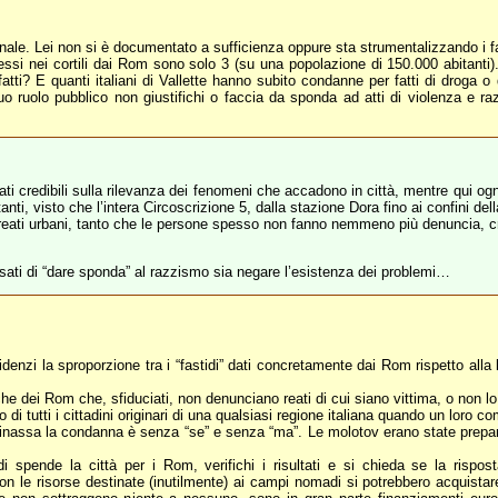
nale. Lei non si è documentato a sufficienza oppure sta strumentalizzando i fa
i nei cortili dai Rom sono solo 3 (su una popolazione di 150.000 abitanti). 
atti? E quanti italiani di Vallette hanno subito condanne per fatti di droga 
 suo ruolo pubblico non giustifichi o faccia da sponda ad atti di violenza e
ati credibili sulla rilevanza dei fenomeni che accadono in città, mentre qui og
i, visto che l’intera Circoscrizione 5, dalla stazione Dora fino ai confini della
dei reati urbani, tanto che le persone spesso non fanno nemmeno più denuncia, c
sati di “dare sponda” al razzismo sia negare l’esistenza dei problemi…
denzi la sproporzione tra i “fastidi” dati concretamente dai Rom rispetto alla
che dei Rom che, sfiduciati, non denunciano reati di cui siano vittima, o non l
di tutti i cittadini originari di una qualsiasi regione italiana quando un loro
ntinassa la condanna è senza “se” e senza “ma”. Le molotov erano state prepar
i spende la città per i Rom, verifichi i risultati e si chieda se la rispo
 con le risorse destinate (inutilmente) ai campi nomadi si potrebbero acquistare t