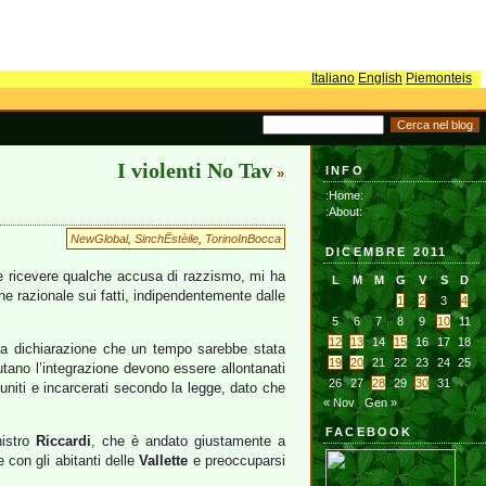
Italiano
English
Piemonteis
I violenti No Tav
INFO
»
:Home:
:About:
NewGlobal
,
SinchËstèile
,
TorinoInBocca
DICEMBRE 2011
re ricevere qualche accusa di razzismo, mi ha
L
M
M
G
V
S
D
ne razionale sui fatti, indipendentemente dalle
1
2
3
4
5
6
7
8
9
10
11
12
13
14
15
16
17
18
na dichiarazione che un tempo sarebbe stata
19
20
21
22
23
24
25
utano l’integrazione devono essere allontanati
26
27
28
29
30
31
uniti e incarcerati secondo la legge, dato che
« Nov
Gen »
FACEBOOK
nistro
Riccardi
, che è andato giustamente a
con gli abitanti delle
Vallette
e preoccuparsi