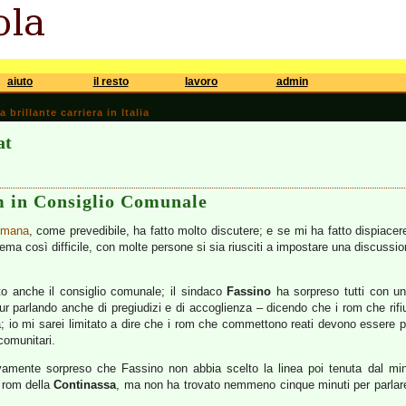
aiuto
il resto
lavoro
admin
brillante carriera in Italia
at
om in Consiglio Comunale
timana
, come prevedibile, ha fatto molto discutere; e se mi ha fatto dispiace
ema così difficile, con molte persone si sia riusciti a impostare una discussio
o anche il consiglio comunale; il sindaco
Fassino
ha sorpreso tutti con u
ur parlando anche di pregiudizi e di accoglienza – dicendo che i rom che rifi
a; io mi sarei limitato a dire che i rom che commettono reati devono essere p
 comunitari.
amente sorpreso che Fassino non abbia scelto la linea poi tenuta dal mi
i rom della
Continassa
,
ma non ha trovato nemmeno cinque minuti per parlare 