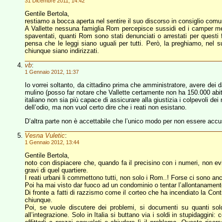
31 Dicembre 2011, 14:42
Gentile Bertola,
restiamo a bocca aperta nel sentire il suo discorso in consiglio comu
A Vallette nessuna famiglia Rom percepisce sussidi ed i camper mess
spaventati, quanti Rom sono stati denunciati o arrestati per questi f
pensa che le leggi siano uguali per tutti. Però, la preghiamo, nel
chiunque siano indirizzati.
vb
:
1 Gennaio 2012, 11:37
Io vorrei soltanto, da cittadino prima che amministratore, avere dei d
mulino (posso far notare che Vallette certamente non ha 150.000 abitant
italiano non sia più capace di assicurare alla giustizia i colpevoli 
dell’odio, ma non vuol certo dire che i reati non esistano.
D’altra parte non è accettabile che l’unico modo per non essere accu
Vesna Vuletic
:
1 Gennaio 2012, 13:44
Gentile Bertola,
noto con dispiacere che, quando fa il precisino con i numeri, non evi
gravi di quel quartiere.
I reati urbani li commettono tutti, non solo i Rom..! Forse ci sono an
Poi ha mai visto dar fuoco ad un condominio o tentar l’allontanamento 
Di fronte a fatti di razzismo come il corteo che ha incendiato la Co
chiunque.
Poi, se vuole discutere dei problemi, si documenti su quanti sold
all’integrazione. Solo in Italia si buttano via i soldi in stupidaggini: