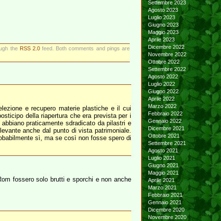
Settembre 2023
Agosto 2023
Luglio 2023
Giugno 2023
Maggio 2023
Aprile 2023
Dicembre 2022
ough the
RSS 2.0
feed. Both comments and pings are
Novembre 2022
Ottobre 2022
Settembre 2022
Agosto 2022
Luglio 2022
Giugno 2022
Aprile 2022
Marzo 2022
lezione e recupero materie plastiche e il cui
Febbraio 2022
osticipo della riapertura che era prevista per i
Gennaio 2022
o abbiano praticamente sdradicato da pilastri e
Dicembre 2021
ilevante anche dal punto di vista patrimoniale.
Ottobre 2021
probabilmente sì, ma se così non fosse spero di
Settembre 2021
Agosto 2021
Luglio 2021
Giugno 2021
Maggio 2021
i Rom fossero solo brutti e sporchi e non anche
Aprile 2021
Marzo 2021
Febbraio 2021
Gennaio 2021
Dicembre 2020
Novembre 2020