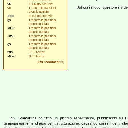
gs
In campo con voi
Ad ogni modo, questo è il vide
vb
Tra tutte le passioni,
proprio questa
finelli
In campo con voi
gs
Tra tutte le passioni,
proprio questa
MCP
Tra tutte le passioni,
proprio questa
.mau.
Tra tutte le passioni,
proprio questa
gs
Tra tutte le passioni,
proprio questa
mfp
GTT horror
Mirko
GTT horror
Tutti i commenti
»
P.S. Stamattina ho fatto un piccolo esperimento, pubblicando su
F
temporaneamente chiuso per ristrutturazione, causando danni ingenti che 