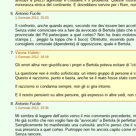
affittarli a prezzi agevolati e chiudere lì il problema. Queste ris
minoranza etnica del continente. E dovrebbero servire per i Rom, no
Antonio Fucile
:
1 Gennaio 2012, 15:03
Il confronto, anche quando aspro, secondo me dev’essere ben accetto e
Senza voler cominciare ora a fare da avvocato di Bertola (dato che non
provinciale del Pd partecipare a quel corteo? Non ha tirato moloto
stampa (… peggio la toppa che il buco). Oltretutto, essendo pure p
consigliere comunale (dipendente) di opposizione, quale è Bertola.
Vesna Vuletic
:
1 Gennaio 2012, 18:18
Gli errori altrui non giustificano i propri e Bertola poteva evitare di “
La questione non è molto sofisticata: un intero gruppo di persone è
Questo è razzismo, punto e basta, anche se il reato fosse stato c
Il razzismo si condanna sempre, non gli si gira intorno.
E il nostro pensiero su altre persone, già espresso in altre sedi, non 
Antonio Fucile
:
1 Gennaio 2012, 18:36
Mi sembra di leggere dell’astio verso il mio commento precedente, m
Ho già scritto che non voglio fare da “avvocato” a Bertola (è perfetta
Semplicemente ho manifestato una curiosità: anch’io penso che il r
sua presenza a quel corteo. Purtroppo non ho ancora capito come ri
Senza rancore,