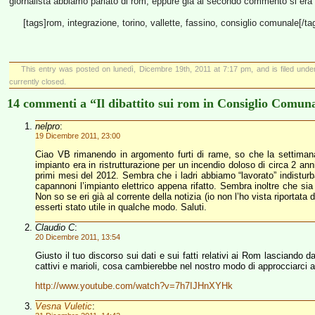
giornalista abbiamo parlato di rom, eppure già al secondo commento si era f
[tags]rom, integrazione, torino, vallette, fassino, consiglio comunale[/ta
This entry was posted on lunedì, Dicembre 19th, 2011 at 7:17 pm, and is filed und
currently closed.
14 commenti a “Il dibattito sui rom in Consiglio Comun
nelpro
:
19 Dicembre 2011, 23:00
Ciao VB rimanendo in argomento furti di rame, so che la settimana 
impianto era in ristrutturazione per un incendio doloso di circa 2 ann
primi mesi del 2012. Sembra che i ladri abbiamo “lavorato” indisturba
capannoni l’impianto elettrico appena rifatto. Sembra inoltre che sia
Non so se eri già al corrente della notizia (io non l’ho vista riporta
esserti stato utile in qualche modo. Saluti.
Claudio C
:
20 Dicembre 2011, 13:54
Giusto il tuo discorso sui dati e sui fatti relativi ai Rom lasciando
cattivi e marioli, cosa cambierebbe nel nostro modo di approcciarci a
http://www.youtube.com/watch?v=7h7IJHnXYHk
Vesna Vuletic
: