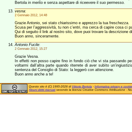
Bertola in merito e senza aspettare di riceevere il suo permesso.
vesna
:
2 Gennaio 2012, 14:48
Grazie Antonio, sei stato chiarissimo e apprezzo la tua freschezza.
Scusa per l’aggressività, tu non c’entri, ma cerca di capire cosa ci p
Qui di seguito il link al nostro sito, dove puoi trovare la descrizione
Buon anno, sinceramente.
Antonio Fucile
:
2 Gennaio 2012, 15:27
Grazie Vesna.
In effetti non posso capire fino in fondo ciò che vi sta passando pe
voltarmi dall’altra parte quando riterrete di aver subìto un’ingiust
sentenza del Consiglio di Stato: la leggerò con attenzione.
Buon anno anche a te!
Questo sito è (C) 1995-2026 di
Vittorio Bertola
-
Informativa privacy e cooki
Alcuni diritti riservati
secondo la licenza Creative Commons Attribuzione - No