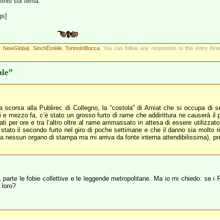
initi sul tema.
gs]
er
NewGlobal
,
SinchËstèile
,
TorinoInBocca
. You can follow any responses to this entry thr
ale”
scorsa alla Publirec di Collegno, la “costola” di Amiat che si occupa di se
i e mezzo fa, c’è stato un grosso furto di rame che addirittura ne causerà il p
ti per ore e tra l’altro oltre al rame ammassato in attesa di essere utilizzat
 stato il secondo furto nel giro di poche settimane e che il danno sia molto r
ta da nessun organo di stampa ma mi arriva da fonte interna attendibilissima), 
 da parte le fobie collettive e le leggende metropolitane. Ma io mi chiedo: se 
 loro?