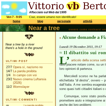
Affacciato sul Web dal 1995
Ven 7 - 9:05
Ciao, essere umano non identificato!
home
blog
personale
attività
Near a tree
ovvero come rovinarsi una 
Alcune domande a Fi
«
Near a tree by a river
Lunedì 19 Dicembre 2011, 19:17
there's a hole in the ground
Il dibattito sui r
L’
articolo della scorsa set
ULTIMI POST
fatto piacere notare come, su un t
27/7
Opera sì, nazismo no
loro opinioni di partenza.
14/7
La parola proibita
1/4
In campo con voi
Mercoledì scorso ne ha parlat
23/2
Nuovo cinema Luftansia
etichettata
“di destra”
, ovvero – p
(2026)
dall’Italia. A me sembra esagerat
11/2
Wormslayer
sono quasi tutti cittadini italiani o
Comunque, sono stato positiv
ULTIMI COMMENTI
promettere aiuto e integrazione a
anche dei loro problemi.
gs
La parola proibita