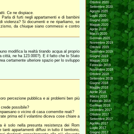
Ottobre 2020
Settembre 2020
Agosto 2020
tti. Ce ne dispiace.
Luglio 2020
Parla di furti negli appartamenti e di bambini
Giugno 2020
o di violenza? Si documenti e ne riparliamo, se
Maggio 2020
 razzismo, da chiuque siano commessi e contro
Aprile 2020
Marzo 2020
Gennaio 2020
Novembre 2019
Ottobre 2019
nuno modifica la realtà tirando acqua al proprio
Settembre 2019
 città, ne ha 123.000?). E il fatto che lo Stato
Giugno 2019
rea certamente ulteriore spazio per lo sviluppo
Maggio 2019
Febbraio 2019
Novembre 2018
Ottobre 2018
Settembre 2018
Giugno 2018
Maggio 2018
Aprile 2018
Marzo 2018
 loro percezione pubblica e ai problemi ben più
Febbraio 2018
Gennaio 2018
o crede possibile?
Dicembre 2017
 compaesano o vicino di casa comemtte reati?
Ottobre 2017
ate prima ed il volantino diceva cose chiare a
Settembre 2017
Agosto 2017
sta è solo nella presunta resistenza dei Rom
Luglio 2017
anti appartamenti diffusi in tutto il territorio,
Giugno 2017