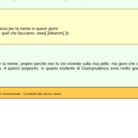
assa per la mente in questi giorni.
 di quel che facciamo: www[.]idearom[.]it.
r la mente, proprio perchè non lo sto vivendo sulla mia pelle, ma giuro che 
izia. A questo proposito, in quanto studente di Giurisprudenza sono molto gra
e
n Commerciale - Condividi allo stesso modo