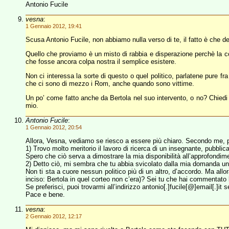
Antonio Fucile
vesna
:
1 Gennaio 2012, 19:41
Scusa Antonio Fucile, non abbiamo nulla verso di te, il fatto è che de
Quello che proviamo è un misto di rabbia e disperazione perchè la co
che fosse ancora colpa nostra il semplice esistere.
Non ci interessa la sorte di questo o quel politico, parlatene pure fra
che ci sono di mezzo i Rom, anche quando sono vittime.
Un po’ come fatto anche da Bertola nel suo intervento, o no? Chiedi a 
mio.
Antonio Fucile
:
1 Gennaio 2012, 20:54
Allora, Vesna, vediamo se riesco a essere più chiaro. Secondo me, pa
1) Trovo molto meritorio il lavoro di ricerca di un insegnante, pubblic
Spero che ciò serva a dimostrare la mia disponibilità all’approfondi
2) Detto ciò, mi sembra che tu abbia svicolato dalla mia domanda un’
Non ti sta a cuore nessun politico più di un altro, d’accordo. Ma allora,
inciso: Bertola in quel corteo non c’era)? Sei tu che hai commentato l
Se preferisci, puoi trovarmi all’indirizzo antonio[.]fucile[@]email[.]it
Pace e bene.
vesna
:
2 Gennaio 2012, 12:17