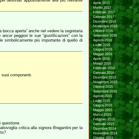
pei destinati appositamente alla più rilevante
Aprile 2017
Marzo 2017
Febbraio 2017
Gennaio 2017
Dicembre 2016
Novembre 2016
 “a bocca aperta” anche nel vedere la segretaria
Ottobre 2016
ncor peggiori le sue “giustificazioni” con la
Settembre 2016
le simbolicamente più importante di quello di
Agosto 2016
Luglio 2016
Giugno 2016
Maggio 2016
Aprile 2016
Marzo 2016
Febbraio 2016
Gennaio 2016
i suoi componenti.
Dicembre 2015
Novembre 2015
Ottobre 2015
Settembre 2015
Agosto 2015
Luglio 2015
Giugno 2015
Maggio 2015
Marzo 2015
Febbraio 2015
i questione.
Gennaio 2015
voglia critica alla signora Bragantini per la
Dicembre 2014
ito?
Novembre 2014
Ottobre 2014