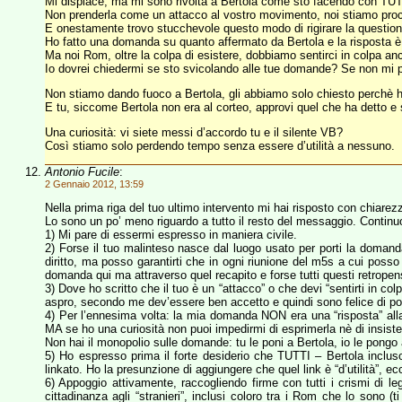
Mi dispiace, ma mi sono rivolta a Bertola come sto facendo con TUTTI
Non prenderla come un attacco al vostro movimento, noi stiamo proce
E onestamente trovo stucchevole questo modo di rigirare la question
Ho fatto una domanda su quanto affermato da Bertola e la risposta è 
Ma noi Rom, oltre la colpa di esistere, dobbiamo sentirci in colpa
Io dovrei chiedermi se sto svicolando alle tue domande? Se non mi pre
Non stiamo dando fuoco a Bertola, gli abbiamo solo chiesto perchè ha 
E tu, siccome Bertola non era al corteo, approvi quel che ha detto e 
Una curiosità: vi siete messi d’accordo tu e il silente VB?
Così stiamo solo perdendo tempo senza essere d’utilità a nessuno.
Antonio Fucile
:
2 Gennaio 2012, 13:59
Nella prima riga del tuo ultimo intervento mi hai risposto con chiarez
Lo sono un po’ meno riguardo a tutto il resto del messaggio. Continuo
1) Mi pare di essermi espresso in maniera civile.
2) Forse il tuo malinteso nasce dal luogo usato per porti la domanda
diritto, ma posso garantirti che in ogni riunione del m5s a cui poss
domanda qui ma attraverso quel recapito e forse tutti questi retropensi
3) Dove ho scritto che il tuo è un “attacco” o che devi “sentirti in c
aspro, secondo me dev’essere ben accetto e quindi sono felice di pote
4) Per l’ennesima volta: la mia domanda NON era una “risposta” alla 
MA se ho una curiosità non puoi impedirmi di esprimerla nè di insiste
Non hai il monopolio sulle domande: tu le poni a Bertola, io le pongo
5) Ho espresso prima il forte desiderio che TUTTI – Bertola inclus
linkato. Ho la presunzione di aggiungere che quel link è “d’utilità”, e
6) Appoggio attivamente, raccogliendo firme con tutti i crismi di le
cittadinanza agli “stranieri”, inclusi coloro tra i Rom che lo sono 