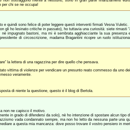
orse non sottraggono niente a nessuno, sono in gran parte finanziamenti euro
n per chi se ne occupa!
 quindi sono felice di poter leggere questi interventi firmati Vesna Vuletic.
 gli ho lesinato critiche in passato), ho tuttavia una curiosità: siete rimasti
v nè impugnato bastoni, ma mi è sembrata agghiacciante la sua presenza e a
residente di circoscrizione, madama Bragantini ricopre un ruolo istituziona
citare” la lettera di una ragazzina per dire quello che pensava.
 stato vittima di violenze per vendicare un presunto reato commesso da uno de
ommesso veramente.
sposta di niente la questione, questo è il blog di Bertola.
a non ne capisco il motivo.
mente in grado di difendersi da solo), nè ho intenzione di spostare alcun tipo d
azzismo vada condannato sempre, ma non ho letto da nessuna parte una qualsi
mediare a questa mia mancanza: dove posso trovare il vostro pensiero in mer