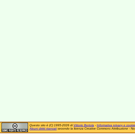
Questo sito è (C) 1995-2026 di
Vittorio Bertola
-
Informativa privacy e cooki
Alcuni diritti riservati
secondo la licenza Creative Commons Attribuzione - No