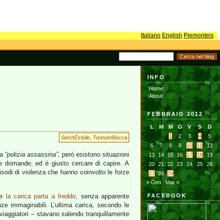
Italiano
English
Piemonteis
INFO
:Home:
:About:
FEBBRAIO 2012
L
M
M
G
V
S
D
1
2
3
4
5
SinchËstèile
,
TorinoInBocca
6
7
8
9
10
11
12
la
“polizia assassina”
, però esistono situazioni
13
14
15
16
17
18
19
lte domande; ed è giusto cercare di capire. A
20
21
22
23
24
25
26
pisodi di violenza che hanno coinvolto le forze
27
28
29
« Gen
Mar »
me
la carica parta a freddo
, senza apparente
FACEBOOK
e immaginabili. L’ultima carica, secondo le
 viaggiatori – stavano salendo tranquillamente