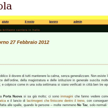
aiuto
il resto
lavoro
admin
brillante carriera in Italia
iorno 27 Febbraio 2012
o
ubblico è dovere di tutti mantenere la calma, senza generalizzare. Non esiste 
ze dell’ordine, della magistratura e delle istituzioni in generale suscita mo
; e colpisce come in una sola settimana si siano verificati in città ben tre e
a a
Porta Nuova
si sa già molto; ci sono
immagini
che fanno vedere co
rica
e il lancio di
lacrimogeni che finiscono dentro il treno
, con conseguenz
 fatta alle spalle, quando le persone – molte nemmeno
No Tav
, solo normali