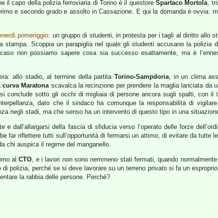
e il capo della polizia ferroviaria di Torino è il questore
Spartaco Mortola
, t
rimo e secondo grado e assolto in Cassazione. E qui la domanda è ovvia: ma è
enerdì pomeriggio
: un gruppo di studenti, in protesta per i tagli al diritto allo
za stampa. Scoppia un parapiglia nel quale gli studenti accusano la polizia d
 caso non possiamo sapere cosa sia successo esattamente, ma è l’ennesimo
sera: allo stadio, al termine della partita
Torino-Sampdoria
, in un clima as
a
curva Maratona
scavalca la recinzione per prendere la maglia lanciata da 
e si conclude sotto gli occhi di migliaia di persone ancora sugli spalti, con il
erpellanza, dato che il sindaco ha comunque la responsabilità di vigilare s
za negli stadi, ma che senso ha un intervento di questo tipo in una situazio
 dall’allargarsi della fascia di sfiducia verso l’operato delle forze dell’ord
far riflettere tutti sull’opportunità di fermarsi un attimo, di evitare da tutte l
a chi auspica il regime del manganello.
simo al
CTO
, e i lavori non sono nemmeno stati fermati, quando normalmente 
 di polizia, perché se si deve lavorare su un terreno privato si fa un esproprio
omentare la rabbia delle persone. Perchè?