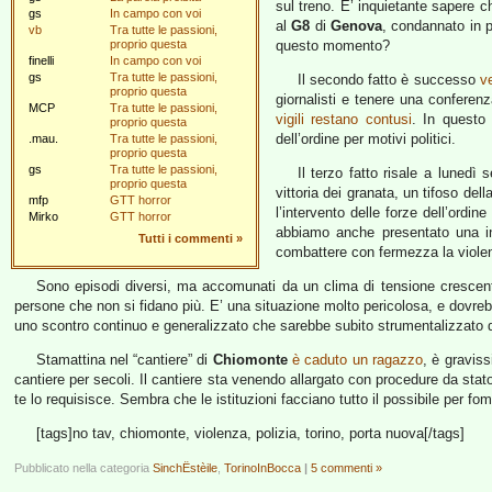
sul treno. E’ inquietante sapere ch
gs
In campo con voi
al
G8
di
Genova
, condannato in p
vb
Tra tutte le passioni,
proprio questa
questo momento?
finelli
In campo con voi
gs
Tra tutte le passioni,
Il secondo fatto è successo
v
proprio questa
giornalisti e tenere una conferen
MCP
Tra tutte le passioni,
vigili restano contusi
. In questo
proprio questa
dell’ordine per motivi politici.
.mau.
Tra tutte le passioni,
proprio questa
gs
Tra tutte le passioni,
Il terzo fatto risale a lunedì 
proprio questa
vittoria dei granata, un tifoso dell
mfp
GTT horror
l’intervento delle forze dell’ordin
Mirko
GTT horror
abbiamo anche presentato una int
Tutti i commenti
»
combattere con fermezza la violen
Sono episodi diversi, ma accomunati da un clima di tensione crescente e
persone che non si fidano più. E’ una situazione molto pericolosa, e dovrebbe 
uno scontro continuo e generalizzato che sarebbe subito strumentalizzato d
Stamattina nel “cantiere” di
Chiomonte
è caduto un ragazzo
, è gravis
cantiere per secoli. Il cantiere sta venendo allargato con procedure da stato
te lo requisisce. Sembra che le istituzioni facciano tutto il possibile per f
[tags]no tav, chiomonte, violenza, polizia, torino, porta nuova[/tags]
Pubblicato nella categoria
SinchËstèile
,
TorinoInBocca
|
5 commenti »