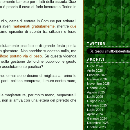
ristemente famoso per i fatti della
scuola Diaz
 proprio il caso di farlo lavorare a Torino in
 studio, cerca di entrare in Comune per attirare i
i averli
malmenati gratuitamente
, mentre
due
 episodio di scontri tra cittadini e forze
TWITTER
solutamente pacifico e di grande festa per la
un giocatore. Non sarebbe successo nulla, ma
tifoso portato via di peso
. Su questa vicenda
ARCHIVI
ulla gestione dell’ordine pubblico; è giusto
ne assolutamente pacifica?
Luglio 2026
Aprile 2026
Febbraio 2026
ine: ormai sono decine di migliaia a Torino le
Gennaio 2026
e parti, politica compresa, il muro contro muro;
Novembre 2025
Ottobre 2025
Agosto 2025
la magistratura, per molto meno, sequestra il
Luglio 2025
, non si arriva con una lettera del prefetto che
Giugno 2025
Gennaio 2025
Luglio 2024
Aprile 2024
Gennaio 2024
Dicembre 2023
Ottobre 2023