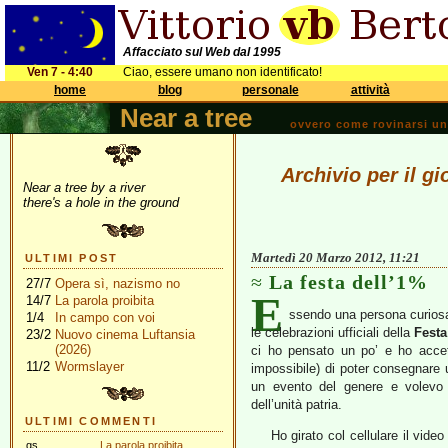
Affacciato sul Web dal 1995
Ven 7 - 4:40
Ciao, essere umano non identificato!
home
blog
personale
attività
Near a tree
ovvero come rovinarsi una 
Archivio per il g
Near a tree by a river
there's a hole in the ground
Martedì 20 Marzo 2012, 11:21
ULTIMI POST
La festa dell’1%
27/7
Opera sì, nazismo no
E
14/7
La parola proibita
ssendo una persona curiosa
1/4
In campo con voi
le celebrazioni ufficiali della
Festa
23/2
Nuovo cinema Luftansia
(2026)
ci ho pensato un po’ e ho acce
11/2
Wormslayer
impossibile) di poter consegnare
un evento del genere e volevo 
dell’unità patria.
ULTIMI COMMENTI
Ho girato col cellulare il vide
gs
La parola proibita