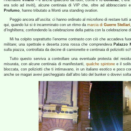
era solo ad inviti), alcune centinaia di VIP che, oltre ad abbracciarsi
Profumo
, hanno tributato a Monti una standing ovation.
Peggio ancora all’uscita: ci hanno ordinato al microfono di restare tutti
qui, quando lui si è incamminato con un ritmo da
marcia di
Guerre Stellari
d’Inghilterra; confondendo la celebrazione della patria con la celebrazione de
Mi ha colpito soprattutto l’enorme contrasto con ciò che accadeva fuo
militare; una spettrale e deserta zona rossa che comprendeva
Palazzo
sulla piazza, controllata da decine di camionette e centinaia di poliziotti sch
Tutto questo serviva a controllare una eventuale protesta del resid
misurata, con alcune centinaia di manifestanti,
qualche spintone
e il sol
bloccata, con poliziotti che ti intimavano, in un italiano esotico e poco c
anche se magari avevi parcheggiato dall’altro lato del bunker o dovevi solt