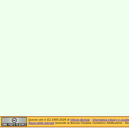
Questo sito è (C) 1995-2026 di
Vittorio Bertola
-
Informativa privacy e cooki
Alcuni diritti riservati
secondo la licenza Creative Commons Attribuzione - No