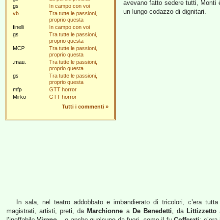
avevano fatto sedere tutti, Monti
gs
In campo con voi
un lungo codazzo di dignitari.
vb
Tra tutte le passioni,
proprio questa
finelli
In campo con voi
gs
Tra tutte le passioni,
proprio questa
MCP
Tra tutte le passioni,
proprio questa
.mau.
Tra tutte le passioni,
proprio questa
gs
Tra tutte le passioni,
proprio questa
mfp
GTT horror
Mirko
GTT horror
Tutti i commenti
»
In sala, nel teatro addobbato e imbandierato di tricolori, c’era tutta l
magistrati, artisti, preti, da
Marchionne
a
De Benedetti
, da
Littizzetto
l’ineffabile
Virano
– e anche qualcuno da fuori, come il fu
Cofferati
; c’era