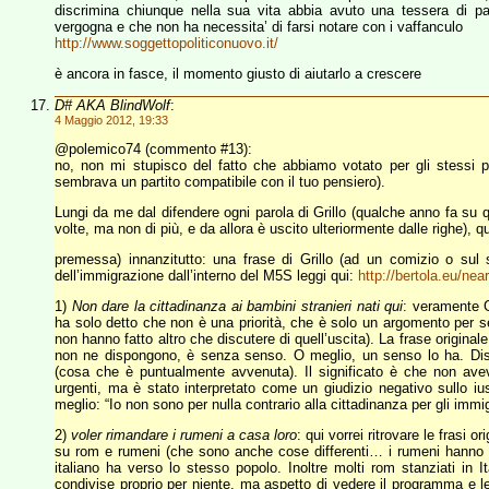
discrimina chiunque nella sua vita abbia avuto una tessera di p
vergogna e che non ha necessita’ di farsi notare con i vaffanculo
http://www.soggettopoliticonuovo.it/
è ancora in fasce, il momento giusto di aiutarlo a crescere
D# AKA BlindWolf
:
4 Maggio 2012, 19:33
@polemico74 (commento #13):
no, non mi stupisco del fatto che abbiamo votato per gli stessi p
sembrava un partito compatibile con il tuo pensiero).
Lungi da me dal difendere ogni parola di Grillo (qualche anno fa su 
volte, ma non di più, e da allora è uscito ulteriormente dalle righe), qu
premessa) innanzitutto: una frase di Grillo (ad un comizio o sul
dell’immigrazione dall’interno del M5S leggi qui:
http://bertola.eu/ne
1)
Non dare la cittadinanza ai bambini stranieri nati qui
: veramente Gr
ha solo detto che non è una priorità, che è solo un argomento per sem
non hanno fatto altro che discutere di quell’uscita). La frase originale
non ne dispongono, è senza senso. O meglio, un senso lo ha. Distrarre
(cosa che è puntualmente avvenuta). Il significato è che non ave
urgenti, ma è stato interpretato come un giudizio negativo sullo iu
meglio: “Io non sono per nulla contrario alla cittadinanza per gli immi
2)
voler rimandare i rumeni a casa loro
: qui vorrei ritrovare le frasi o
su rom e rumeni (che sono anche cose differenti… i rumeni hanno 
italiano ha verso lo stesso popolo. Inoltre molti rom stanziati in I
condivise proprio per niente, ma aspetto di vedere il programma e l