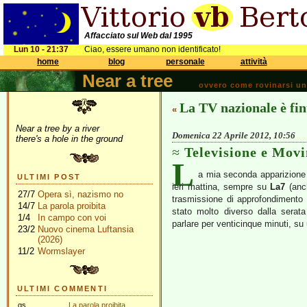
Affacciato sul Web dal 1995
Lun 10 - 21:37
Ciao, essere umano non identificato!
home
blog
personale
attività
Near a tree
ovvero come rovinarsi una 
La TV nazionale è fin
«
Near a tree by a river
Domenica 22 Aprile 2012, 10:56
there's a hole in the ground
Televisione e Mov
L
a mia seconda apparizione 
ULTIMI POST
ieri mattina, sempre su
La7
(anch
27/7
Opera sì, nazismo no
trasmissione di approfondimento
14/7
La parola proibita
stato molto diverso dalla sera
1/4
In campo con voi
parlare per venticinque minuti, su 
23/2
Nuovo cinema Luftansia
(2026)
11/2
Wormslayer
ULTIMI COMMENTI
gs
La parola proibita