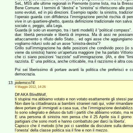
SeL, M5S alle ultime regionali in Piemonte (come lista, ma la Bress
Bene Comune. I termini di “destra” e “sinistra” si riferiscono alle po
sono evoluti, ed in più direzioni. Esempio rapido: la sinistra, tradizi
l’operaio guarda con diffidenza l’immigrazione perchè rischia di per
vive in un quartiere-ghetto, questa definizione tradizionale non salva 
sociale o, peggio, alla Lega.
Guarda (è solo un esempio, tra i tanti modelli) il “political compas
due: libertà personale e libertà di impresa. Ma di assi ne possiamo
attaccamento o rifiuto dello Stato… ed ogni asse che aggiungiamo 
vogliamo ridurci solo ad un asse “sinistra-destra”?
Grillo sull’immigrazione ha delle posizioni che condivido poco (io 
viene da sinistra) hanno un’apertura maggiore (ne ha parlato Vittorio
che ci siano posizioni “razziste” sull’immigrazione. (Ah, e dire “l
razzista. E’ una politica, anche criticabile, ma il razzismo è altra cos
Poi sei liberissimo di portare avanti la politica che preferisci e c
democrazia.
polemico74
:
4 Maggio 2012, 14:26
D# AKA BlindWolf,
ti stupirai ma abbiamo votato e non votato esattamente gli stessi part
Non dare la cittadinanza ai bambini stranieri nati qui, voler rimandar
deve portare gli immigrati a casa sua, che l’immigrazione destabilizza
Io sono sdegnato e deluso da tutti i partiti che abbiamo votato, ma re
E una persona di sinistra non pensa che il 25 Aprile sia il giorno 
partigiani che sono morti e hanno combattuto per darci la liberta’.
Capisco che il metodo (che poi ci sarebbe da discutere sulla demo
l’onesta’ della classe politica sia il fine e non il mezzo.