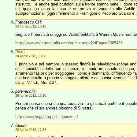
sta tutto… e anche quei brufoloni sulla fronte stanno bene li’ dove s
cui qualcuno paga la casa e se ne va in vacanza alle Antille 
autopromozionali (ogni riferimento a Formigoni o Pecoraro Scanio e’ 
Francesco CH
:
23 Aprile 2012, 10:13
Segnalo l’intervista di oggi su Wallstreetitalia a Warren Mosler sul t
http://www.wallstreetitalia.com/article.aspx?IdPage=1365466
Piero
:
24 Aprile 2012, 10:28
Il principio è poi sempre lo stesso: finché la televisione (come anche
della società e delle sue esigenze, in modo imparziale ed equo,
strumento fazioso per soggiogare l’uomo e dominarlo, diffondendo fal
che la controlla a proprio vantaggio, allora è da lasciar perdere. “La
dalla TV.” Cfr. Mc. 2,27.
polemico74
:
26 Aprile 2012, 16:10
Per chi pensa che ci sia una terza via tra gli attuali partiti e il popu
pensa che ci sia ancora bisogno di Sinistra:
http://www.soggettopoliticonuovo.it/
Cloud
:
28 Aprile 2012, 12:33