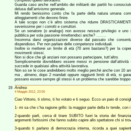
compreso quello lavorativo.
Guarda caso anche nell’ambito dei militanti dei partiti ho conosciu
delusa dall’arrivismo generale.
Mi rendo benissimo conto che fa parte della natura umana comp
atteggiamenti che devono finire.
A tale scopo non c’è altro sistema che ridurre DRASTICAMENTE i 
severissime per i corrotti e corruttori.
Se un senatore (o analogo) non avesse nessun privilegio e uno s
pubblica per sola passione rimettendoci anche? ……..
Insomma darsi organizzazioni diverse dal passato che consent
dispendioso. Per non parlare delle competenze individuali.
Inoltre io metterei un limite di età (70 anni bastano?) per la coper
movimenti stessi.
Non si dice che gli anziani non possano partecipare, tutt’altro.
Semplicemente dovrebbero essere messi in pensione dall’attivi
succede in qualsiasi altra attività lavorativa.
Non so se le cose andrebbero molto meglio perchè anche con 10 an
ma , almeno, dopo 2 mandati oppure raggiunti limiti di età, si gar
possano essere sempre gli stessi è un problema che sarebbe troppo 
Andrea
:
4 Maggio 2012, 23:50
Ciao Vittorio, ti stimo, ti ho votato e ti seguo. Ecco un paio di consigl
1- mi sa che c’ha ragione grillo: la maggior parte della tv tende, con i s
2-quando parli, cerca di tirare SUBITO fuori la storia dei finanziam
argomenti fortissimi che fanno subito capire allo spettatore chi si trova
3-quando ti parlano di democrazia interna, ricorda a quei sapien