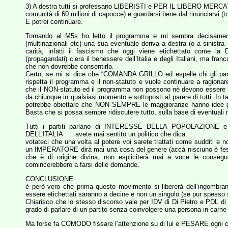
3) A destra tutti si professano LIBERISTI e PER IL LIBERO MERCATO s
comunità di 60 milioni di capocce) e guardarsi bene dal rinunciarvi (
E potrei continuare.
Tornando al M5s ho letto il programma e mi sembra decisamente 
(multinazionali etc) una sua eventuale deriva a destra (o a sinis
carità, infatti il fascismo che oggi viene etichettato come la 
(propagandati) c’era il benessere dell’Italia e degli Italiani, ma f
che non dovrebbe consentirlo.
Certo, se mi si dice che “COMANDA GRILLO ed espelle chi gli pare”
rispetta il programma e il non-statuto e vuole continuare a ragionare 
che il NON-statuto ed il programma non possono nè devono esse
da chiunque in qualsiasi momento e sottoposti al parere di tutti. In
potrebbe obiettare che NON SEMPRE le maggioranze hanno idee giu
Basta che si possa sempre ridiscutere tutto, sulla base di eventuali 
Tutti i partiti parlano di INTERESSE DELLA POPOLAZI
DELL’ITALIA …. avete mai sentito un politico che dica:
votateci che una volta al potere voi sarete trattati come sudditi 
un IMPERATORE dirà mai una cosa del genere (accà nisciuno è fesso
che è di origine divina, non espliciterà mai a voce le consegue
comincerebbero a farsi delle domande.
CONCLUSIONE
è però vero che prima questo movimento si libererà dell’ingomb
essere etichettati saranno a decine e non un singolo (se pur spesso 
Chiarisco che lo stesso discorso vale per IDV di Di Pietro e PDL d
grado di parlare di un partito senza coinvolgere una persona in carne
Ma forse fa COMODO fissare l’attenzione su di lui e PESARE ogni ca