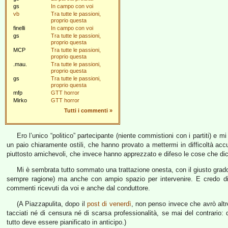
gs
In campo con voi
vb
Tra tutte le passioni,
proprio questa
finelli
In campo con voi
gs
Tra tutte le passioni,
proprio questa
MCP
Tra tutte le passioni,
proprio questa
.mau.
Tra tutte le passioni,
proprio questa
gs
Tra tutte le passioni,
proprio questa
mfp
GTT horror
Mirko
GTT horror
Tutti i commenti
»
Ero l’unico “politico” partecipante (niente commistioni con i partiti) e mi
un paio chiaramente ostili, che hanno provato a mettermi in difficoltà accu
piuttosto amichevoli, che invece hanno apprezzato e difeso le cose che di
Mi è sembrata tutto sommato una trattazione onesta, con il giusto grado 
sempre ragione) ma anche con ampio spazio per intervenire. E credo di a
commenti ricevuti da voi e anche dal conduttore.
(A Piazzapulita, dopo il
post di venerdì
, non penso invece che avrò altr
tacciati né di censura né di scarsa professionalità, se mai del contrario
tutto deve essere pianificato in anticipo.)