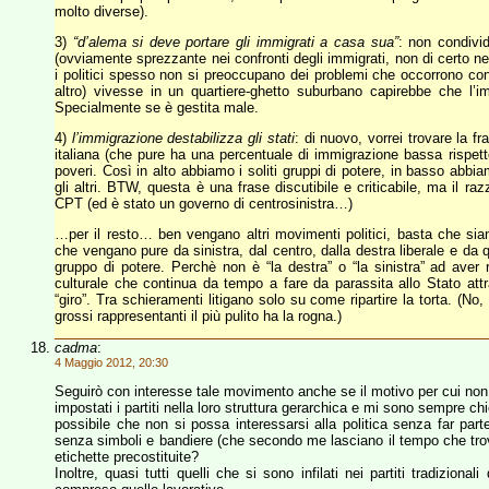
molto diverse).
3)
“d’alema si deve portare gli immigrati a casa sua”
: non condivi
(ovviamente sprezzante nei confronti degli immigrati, non di certo ne
i politici spesso non si preoccupano dei problemi che occorrono c
altro) vivesse in un quartiere-ghetto suburbano capirebbe che l’
Specialmente se è gestita male.
4)
l’immigrazione destabilizza gli stati
: di nuovo, vorrei trovare la f
italiana (che pure ha una percentuale di immigrazione bassa rispetto
poveri. Così in alto abbiamo i soliti gruppi di potere, in basso abbia
gli altri. BTW, questa è una frase discutibile e criticabile, ma il raz
CPT (ed è stato un governo di centrosinistra…)
…per il resto… ben vengano altri movimenti politici, basta che sia
che vengano pure da sinistra, dal centro, dalla destra liberale e da
gruppo di potere. Perchè non è “la destra” o “la sinistra” ad aver 
culturale che continua da tempo a fare da parassita allo Stato attrav
“giro”. Tra schieramenti litigano solo su come ripartire la torta. (No
grossi rappresentanti il più pulito ha la rogna.)
cadma
:
4 Maggio 2012, 20:30
Seguirò con interesse tale movimento anche se il motivo per cui n
impostati i partiti nella loro struttura gerarchica e mi sono sempre ch
possibile che non si possa interessarsi alla politica senza far pa
senza simboli e bandiere (che secondo me lasciano il tempo che trova
etichette precostituite?
Inoltre, quasi tutti quelli che si sono infilati nei partiti tradiziona