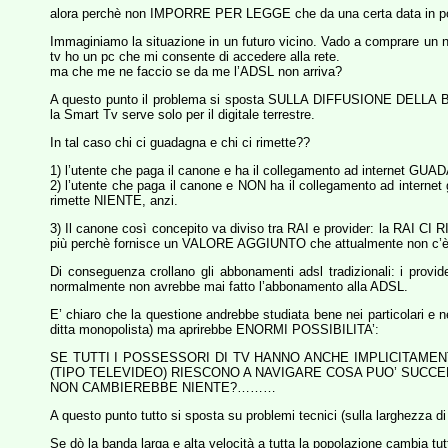
alora perchè non IMPORRE PER LEGGE che da una certa data in poi 
Immaginiamo la situazione in un futuro vicino. Vado a comprare un n
tv ho un pc che mi consente di accedere alla rete.
ma che me ne faccio se da me l’ADSL non arriva?
A questo punto il problema si sposta SULLA DIFFUSIONE DELLA B
la Smart Tv serve solo per il digitale terrestre.
In tal caso chi ci guadagna e chi ci rimette??
1) l’utente che paga il canone e ha il collegamento ad internet GU
2) l’utente che paga il canone e NON ha il collegamento ad internet gu
rimette NIENTE, anzi.
3) Il canone così concepito va diviso tra RAI e provider: la RA
più perchè fornisce un VALORE AGGIUNTO che attualmente non c’è
Di conseguenza crollano gli abbonamenti adsl tradizionali: i pr
normalmente non avrebbe mai fatto l’abbonamento alla ADSL.
E’ chiaro che la questione andrebbe studiata bene nei particolari e ne
ditta monopolista) ma aprirebbe ENORMI POSSIBILITA’:
SE TUTTI I POSSESSORI DI TV HANNO ANCHE IMPLICITAME
(TIPO TELEVIDEO) RIESCONO A NAVIGARE COSA PUO’ SUCC
NON CAMBIEREBBE NIENTE?………
A questo punto tutto si sposta su problemi tecnici (sulla larghezza d
Se dò la banda larga e alta velocità a tutta la popolazione cambia tutto: