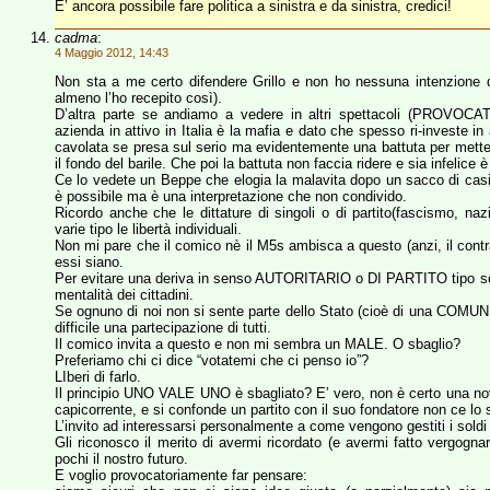
E’ ancora possibile fare politica a sinistra e da sinistra, credici!
cadma
:
4 Maggio 2012, 14:43
Non sta a me certo difendere Grillo e non ho nessuna intenzione 
almeno l’ho recepito così).
D’altra parte se andiamo a vedere in altri spettacoli (PROVOC
azienda in attivo in Italia è la mafia e dato che spesso ri-investe in
cavolata se presa sul serio ma evidentemente una battuta per mett
il fondo del barile. Che poi la battuta non faccia ridere e sia infelice è
Ce lo vedete un Beppe che elogia la malavita dopo un sacco di casino
è possibile ma è una interpretazione che non condivido.
Ricordo anche che le dittature di singoli o di partito(fascismo, naz
varie tipo le libertà individuali.
Non mi pare che il comico nè il M5s ambisca a questo (anzi, il contra
essi siano.
Per evitare una deriva in senso AUTORITARIO o DI PARTITO tipo so
mentalità dei cittadini.
Se ognuno di noi non si sente parte dello Stato (cioè di una CO
difficile una partecipazione di tutti.
Il comico invita a questo e non mi sembra un MALE. O sbaglio?
Preferiamo chi ci dice “votatemi che ci penso io”?
LIberi di farlo.
Il principio UNO VALE UNO è sbagliato? E’ vero, non è certo una nov
capicorrente, e si confonde un partito con il suo fondatore non ce l
L’invito ad interessarsi personalmente a come vengono gestiti i soldi d
Gli riconosco il merito di avermi ricordato (e avermi fatto vergogn
pochi il nostro futuro.
E voglio provocatoriamente far pensare: