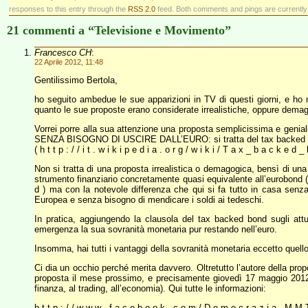
responses to this entry through the
RSS 2.0
feed. Both comments and pings are currently
21 commenti a “Televisione e Movimento”
Francesco CH
:
22 Aprile 2012, 11:48
Gentilissimo Bertola,
ho seguito ambedue le sue apparizioni in TV di questi giorni, e ho
quanto le sue proposte erano considerate irrealistiche, oppure demagog
Vorrei porre alla sua attenzione una proposta semplicissima e ge
SENZA BISOGNO DI USCIRE DALL’EURO: si tratta del tax backed
( h t t p : / / i t . w i k i p e d i a . o r g / w i k i / T a x _ b a c k e d _
Non si tratta di una proposta irrealistica o demagogica, bensì di una 
strumento finanziario concretamente quasi equivalente all’eurobond ( h t t
d ) ma con la notevole differenza che qui si fa tutto in casa senza
Europea e senza bisogno di mendicare i soldi ai tedeschi.
In pratica, aggiungendo la clausola del tax backed bond sugli attuali
emergenza la sua sovranità monetaria pur restando nell’euro.
Insomma, hai tutti i vantaggi della sovranità monetaria eccetto quell
Ci dia un occhio perché merita davvero. Oltretutto l’autore della prop
proposta il mese prossimo, e precisamente giovedì 17 maggio 2012, d
finanza, al trading, all’economia). Qui tutte le informazioni:
h t t p : / / w w w . f a c e b o o k . c o m / D e m o c r a z i a . M M T 