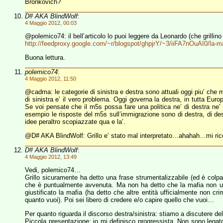
Bronkovich?
D# AKA BlindWolf
:
4 Maggio 2012, 00:03
@polemico74: il bell’articolo lo puoi leggere da Leonardo (che grillino
http://feedproxy.google.com/~r/blogspot/ghpjrY/~3/iiFA7nOuAI0/la-m
Buona lettura.
polemico74
:
4 Maggio 2012, 11:50
@cadma: le categorie di sinistra e destra sono attuali oggi piu’ che mai.
di sinistra e’ il vero problema. Oggi governa la destra, in tutta Euro
Se voi pensate che il m5s possa fare una politica ne’ di destra ne’ d
esempio le risposte del m5s sull’immigrazione sono di destra, di de
idee peraltro scopiazzate qua e la’.
@D# AKA BlindWolf: Grillo e’ stato mal interpretato…ahahah…mi ric
D# AKA BlindWolf
:
4 Maggio 2012, 13:49
Vedi, polemico74…
Grillo sicuramente ha detto una frase strumentalizzabile (ed è colp
che è puntualmente avvenuta. Ma non ha detto che la mafia non ucc
giustificato la mafia (ha detto che altre entità ufficialmente non cr
quanto vuoi). Poi sei libero di credere e/o capire quello che vuoi…
Per quanto riguarda il discorso destra/sinistra: stiamo a discutere del
Piccola presentazione: io mi definisco progressista. Non sono legat