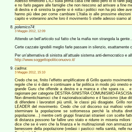
Adesso rimettono L’ICI sulla prima casa che bello però io lo farei paga
e no farlo pagare alle famiglie che non riescono ad arrivare a fine m
di destra e di sinistra la gente si è rotta i politici non ha più idee avet
hanno più idee per come cambiare L’Italia io alle prossime elezioni 
capito e voteranno anche loro il movimento 5 stelle adesso siamo al 
polemico74
:
3 Maggio 2012, 12:09
Attendo un bell’articolo sul fatto che la mafia non strangola la gente
Certe cazzate ignobili meglio farle passare in silenzio, esattamen
Per un’alternativa di sinistra all’attuale sistema anti-democratico e alla
http://www.soggettopoliticonuovo.it/
cadma
:
3 Maggio 2012, 15:10
Credo che se, finito l’effetto amplificatore di Grillo questo movimento 
regole che si è dato e continuare a far politica in modo più onesto e m
grande Guru che offende a destra e a manca e che spara ca… e d
ragionare per categorie DESTRA-SINISTRA COMUNISMO-FASCIS
Non dimentichiamoci che il nazionalsocialismo e il fascismo (due ditt
di difendere i lavoratori più umili, le classi più disagiate. Grillo n
LEADER del movimento. Credo che col discorso sui mafiosi voless
sterminare la popolazione se sottomessa perchè la sfrutta dire
popolazione…) mentre certi gruppi finanziari stranieri con scelte fat
di distanza possono far fallire uno stato e ridurre in miseria milio
dice che se è vero che la finanza e le multinazionali non ammazzano 
benessere della popolazione (vedasi i pasticci nella sanità, nelle nu