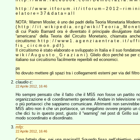
h t t p : / / w w w . i t f o r u m . i t / i t f o r u m – 2 0 1 2 – r i m i n
e l a t o r e = 3 7 & d a t a = a l l
NOTA: Warren Mosler, è uno dei padri della Teoria Monetaria Modern
( h t t p : / / i t . w i k i p e d i a . o r g / w i k i / T e o r i a _ M o n e
di cui Paolo Barnard ora è diventato il principale divulgatore it
“americana” della Teoria del Circuito Monetario, chiamata anche 
circuitismo: h t t p : / / w w w 1 . a g e n z i a e n t r a t e . i t / u f f 
f i s _ c i r c m o n . p d f ).
Il circuitismo è stato elaborato e sviluppato in Italia e il suo fondatore è
w i k i / A u g u s t o _ G r a z i a n i ). Glielo dico perché se per
italiano sui circuitismo facilmente reperibili ed economici.
ps
ho dovuto mettere gli spazi tra i collegamenti esterni per via del filtro
claudio c
:
22 Aprile 2012, 16:46
Ho sempre pensato che il fatto che il M5S non fosse un partito no
organizzazione e di coordinamento generale. Andare in televisione v
o più portavoci che sappiamo comunicare. Altrimenti non servirebbe n
M5S altro non è che un portavoce, un megafono ovvere proprio un c
che dici tu in questo post, giusto il “warning” nel post di Grillo sui
modo scoordinato e disordinato.
mfp
:
22 Aprile 2012, 16:46
Cmq fattelo dire: sei una macina!!! Sguardo fisso nell’obiettivo, sp