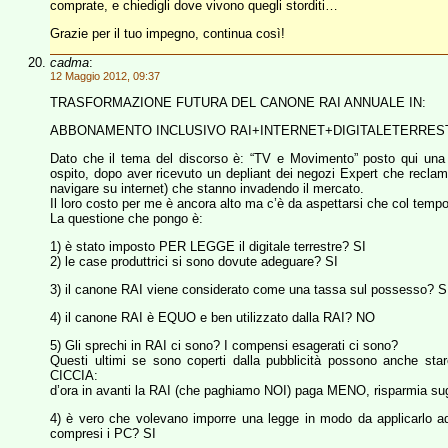
comprate, e chiedigli dove vivono quegli storditi…
Grazie per il tuo impegno, continua così!
cadma
:
12 Maggio 2012, 09:37
TRASFORMAZIONE FUTURA DEL CANONE RAI ANNUALE IN:
ABBONAMENTO INCLUSIVO RAI+INTERNET+DIGITALETERRES
Dato che il tema del discorso è: “TV e Movimento” posto qui una 
ospito, dopo aver ricevuto un depliant dei negozi Expert che rec
navigare su internet) che stanno invadendo il mercato.
Il loro costo per me è ancora alto ma c’è da aspettarsi che col temp
La questione che pongo è:
1) è stato imposto PER LEGGE il digitale terrestre? SI
2) le case produttrici si sono dovute adeguare? SI
3) il canone RAI viene considerato come una tassa sul possesso? S
4) il canone RAI è EQUO e ben utilizzato dalla RAI? NO
5) Gli sprechi in RAI ci sono? I compensi esagerati ci sono?
Questi ultimi se sono coperti dalla pubblicità possono anche star
CICCIA:
d’ora in avanti la RAI (che paghiamo NOI) paga MENO, risparmia su
4) è vero che volevano imporre una legge in modo da applicarlo ad 
compresi i PC? SI