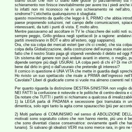
siamo sicuri che non ci siano idee giuste (o parzialmente) sia
schieramento non finisce inevitabilmente per avere tra i piedi anche i
Io infatti non mi riconosco nè in uno schieramento nè nell’altro
sindrome? L’etichetta qualunquismo è sbagliata:
questo movimento da quello che leggo è IL PRIMO che abbia introdott
paese proponendo soluzioni, nel campo delle comunicazioni, spiac
interessanti, da tutti i punti di vista. E molto altro.
Mentre passavamo ad ascoltare in TV le chiacchere dei soliti noti s
sempre peggio, Grillo gridava negli spettacoli (e a ragione: andatevi 
partiti investivano in BOT e altro all’estero, oggi sappiamo).
Ora, che sia colpa dei mercati esteri (per chi ci crede), che sia colp
colpa della Globalizzazione, della costruzione dell’europa male assort
fatto che il nostro Stato paga gli stipendi vendendo il debito ed 
Un sistema del genere non può andare avanti in eterno, o meglio, pu
dipende sempre più dagli USURAI. LA colpa però di chi è? Di me che
bene dal dirlo in giro) o dall’usuraio che pretende gli interessi?
Il comico in questione è UNA VITA che mette in guardia dagli sprech
Ho rivisto un suo spettacolo che risale a PRIMA dell’ingresso ne
Cavolate? Liberi di giudicarle come si vuole ma almeno coerenti nel
Per quanto riguarda la distinzione DESTRA-SINISTRA non voglio dire
NEI FATTI la confusione è notevole e le politiche di centro-destra e 
Da notare che TUTTI i partiti si richiamano a qualcosa di irrealizzabil
1) la LEGA parla di PADANIA e secessione (poi tramutata in u
dimentica, solo ogni tanto la agita come spauracchio (più per accont
2) Molti parlano di COMUNISMO nel senso di ABOLIZIONE DEL
motivati sono sopratutto coloro che non hanno niente, più uno è b
che sono diventati classe conservatrice: ovviamente quelli che han
lunario). Si salvano gli idealisti VERI ma sono merce rara, in giro ne