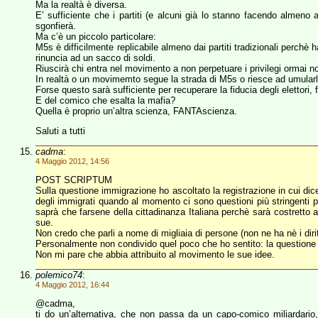
Ma la realtà è diversa.
E’ sufficiente che i partiti (e alcuni già lo stanno facendo almeno
sgonfierà.
Ma c’è un piccolo particolare:
M5s è difficilmente replicabile almeno dai partiti tradizionali perc
rinuncia ad un sacco di soldi.
Riuscirà chi entra nel movimento a non perpetuare i privilegi ormai n
In realtà o un movimemto segue la strada di M5s o riesce ad umularlo
Forse questo sarà sufficiente per recuperare la fiducia degli elettori, 
E del comico che esalta la mafia?
Quella è proprio un’altra scienza, FANTAscienza.
Saluti a tutti
cadma
:
4 Maggio 2012, 14:56
POST SCRIPTUM
Sulla questione immigrazione ho ascoltato la registrazione in cui dic
degli immigrati quando al momento ci sono questioni più stringenti per
saprà che farsene della cittadinanza Italiana perchè sarà costretto
sue.
Non credo che parli a nome di migliaia di persone (non ne ha nè i diritt
Personalmente non condivido quel poco che ho sentito: la questione 
Non mi pare che abbia attribuito al movimento le sue idee.
polemico74
:
4 Maggio 2012, 16:44
@cadma,
ti do un’alternativa, che non passa da un capo-comico miliardario, 