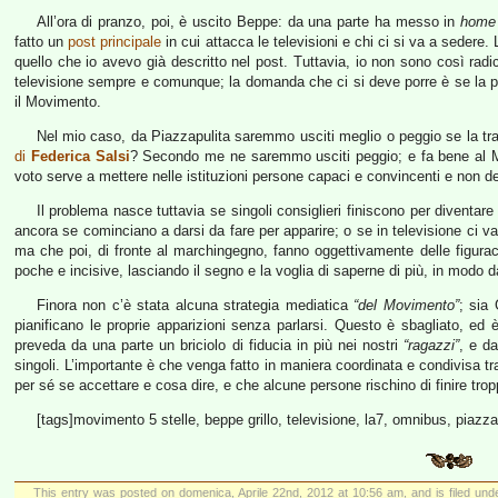
All’ora di pranzo, poi, è uscito Beppe: da una parte ha messo in
home
fatto un
post principale
in cui attacca le televisioni e chi ci si va a sedere.
quello che io avevo già descritto nel post. Tuttavia, io non sono così radic
televisione sempre e comunque; la domanda che ci si deve porre è se la p
il Movimento.
Nel mio caso, da Piazzapulita saremmo usciti meglio o peggio se la tr
di
Federica Salsi
? Secondo me ne saremmo usciti peggio; e fa bene al Mov
voto serve a mettere nelle istituzioni persone capaci e convincenti e non d
Il problema nasce tuttavia se singoli consiglieri finiscono per diventare 
ancora se cominciano a darsi da fare per apparire; o se in televisione ci 
ma che poi, di fronte al marchingegno, fanno oggettivamente delle figura
poche e incisive, lasciando il segno e la voglia di saperne di più, in modo da
Finora non c’è stata alcuna strategia mediatica
“del Movimento”
; sia 
pianificano le proprie apparizioni senza parlarsi. Questo è sbagliato, ed
preveda da una parte un briciolo di fiducia in più nei nostri
“ragazzi”
, e da
singoli. L’importante è che venga fatto in maniera coordinata e condivisa
per sé se accettare e cosa dire, e che alcune persone rischino di finire tro
[tags]movimento 5 stelle, beppe grillo, televisione, la7, omnibus, piazza
This entry was posted on domenica, Aprile 22nd, 2012 at 10:56 am, and is filed un