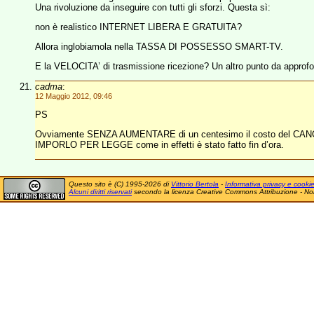
Una rivoluzione da inseguire con tutti gli sforzi. Questa sì:
non è realistico INTERNET LIBERA E GRATUITA?
Allora inglobiamola nella TASSA DI POSSESSO SMART-TV.
E la VELOCITA’ di trasmissione ricezione? Un altro punto da approfo
cadma
:
12 Maggio 2012, 09:46
PS
Ovviamente SENZA AUMENTARE di un centesimo il costo del CA
IMPORLO PER LEGGE come in effetti è stato fatto fin d’ora.
Questo sito è (C) 1995-2026 di
Vittorio Bertola
-
Informativa privacy e cooki
Alcuni diritti riservati
secondo la licenza Creative Commons Attribuzione - No