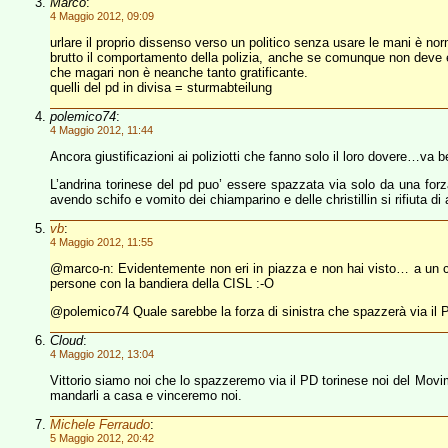
Marco
:
4 Maggio 2012, 09:09
urlare il proprio dissenso verso un politico senza usare le mani è n
brutto il comportamento della polizia, anche se comunque non deve ess
che magari non è neanche tanto gratificante.
quelli del pd in divisa = sturmabteilung
polemico74
:
4 Maggio 2012, 11:44
Ancora giustificazioni ai poliziotti che fanno solo il loro dovere…va 
L’andrina torinese del pd puo’ essere spazzata via solo da una forza 
avendo schifo e vomito dei chiamparino e delle christillin si rifiuta di
vb
:
4 Maggio 2012, 11:55
@marco-n: Evidentemente non eri in piazza e non hai visto… a un ce
persone con la bandiera della CISL :-O
@polemico74 Quale sarebbe la forza di sinistra che spazzerà via il 
Cloud
:
4 Maggio 2012, 13:04
Vittorio siamo noi che lo spazzeremo via il PD torinese noi del Movim
mandarli a casa e vinceremo noi.
Michele Ferraudo
:
5 Maggio 2012, 20:42