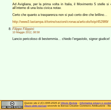
Ad Avigliana, per la prima volta in Italia, il Movimento 5 stelle si
all’interno di una lista civica notav.
Certo che quanto a trasparenza non si può certo dire che brillino…
http://www3.lastampa.it/torino/sezioni/cronaca/articolo/lstp/452989/
Filippo Filippini
:
10 Maggio 2012, 08:58
Lancio pericoloso di bestemmia… chiedo l’ergastolo, signor giudice!
Questo sito è (C) 1995-2026 di
Vittorio Bertola
-
Informativa privacy e cooki
Alcuni diritti riservati
secondo la licenza Creative Commons Attribuzione - No