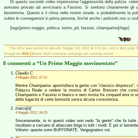
Di questo secondo video impressiona l’aggressività della polizia: celer
avevano provato ad avvicinarsi a Fassino. Si sentono chiaramente gli u
bestemmia. Questo è il clima nelle nostre strade, e probabilmente la pol
subire le conseguenze in prima persona; finché anche i poliziotti non si stufer
[tags]primo maggio, politica, torino, pd, fassino, chiamparino[/tags]
This entry was posted on giovedì, Maggio 3rd, 2012 at 3:31 pm, and is filed under
through the
RSS 2.0
feed. Both comments and pings are currently closed.
8 commenti a “Un Primo Maggio movimentato”
Claudio C
:
4 Maggio 2012, 07:51
Mentre Chiamparino apostrofava la gente con “classico disprezzo”, ment
Palazzo Reale a vedere la mostra di Cartier Bresson che consig
Chiamparino e Fassino in bianco e nero rivista fra cinquant’anni in u
della fugacità di certe boriosità senza alcuna consistenza.
marco[n]
:
4 Maggio 2012, 08:25
Sinceramente, io in questi video non vedo “la gente” che fa tutte
insultano e cercano di attaccare briga in tutti i modi. E poi si lamenta
Vittorio: queste sono BUFFONATE. Vergognatevi voi.