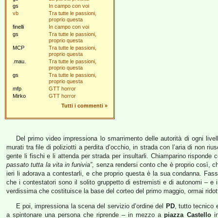
gs
In campo con voi
vb
Tra tutte le passioni,
proprio questa
finelli
In campo con voi
gs
Tra tutte le passioni,
proprio questa
MCP
Tra tutte le passioni,
proprio questa
.mau.
Tra tutte le passioni,
proprio questa
gs
Tra tutte le passioni,
proprio questa
mfp
GTT horror
Mirko
GTT horror
Tutti i commenti
»
Del primo video impressiona lo smarrimento delle autorità di ogni livel
murati tra file di poliziotti a perdita d’occhio, in strada con l’aria di non 
gente li fischi e li attenda per strada per insultarli. Chiamparino risponde
passato tutta la vita in funivia”
, senza rendersi conto che è proprio così, 
ieri li adorava a contestarli, e che proprio questa è la sua condanna. Fass
che i contestatori sono il solito gruppetto di estremisti e di autonomi – e
verdissima che costituisce la base del corteo del primo maggio, ormai ridott
E poi, impressiona la scena del servizio d’ordine del
PD
, tutto tecnico
a spintonare una persona che riprende – in mezzo a
piazza Castello
in