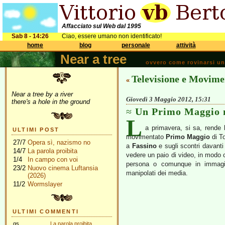
Affacciato sul Web dal 1995
Sab 8 - 14:26
Ciao, essere umano non identificato!
home
blog
personale
attività
Near a tree
ovvero come rovinarsi una 
Televisione e Movime
«
Near a tree by a river
Giovedì 3 Maggio 2012, 15:31
there's a hole in the ground
Un Primo Maggio 
L
a primavera, si sa, rende l
ULTIMI POST
movimentato
Primo Maggio
di To
27/7
Opera sì, nazismo no
a
Fassino
e sugli scontri davanti
14/7
La parola proibita
vedere un paio di video, in modo c
1/4
In campo con voi
persona o comunque in immagini 
23/2
Nuovo cinema Luftansia
manipolati dei media.
(2026)
11/2
Wormslayer
ULTIMI COMMENTI
gs
La parola proibita