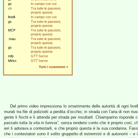
gs
In campo con voi
vb
Tra tutte le passioni,
proprio questa
finelli
In campo con voi
gs
Tra tutte le passioni,
proprio questa
MCP
Tra tutte le passioni,
proprio questa
.mau.
Tra tutte le passioni,
proprio questa
gs
Tra tutte le passioni,
proprio questa
mfp
GTT horror
Mirko
GTT horror
Tutti i commenti
»
Del primo video impressiona lo smarrimento delle autorità di ogni livel
murati tra file di poliziotti a perdita d’occhio, in strada con l’aria di non 
gente li fischi e li attenda per strada per insultarli. Chiamparino risponde
passato tutta la vita in funivia”
, senza rendersi conto che è proprio così, 
ieri li adorava a contestarli, e che proprio questa è la sua condanna. Fass
che i contestatori sono il solito gruppetto di estremisti e di autonomi – e