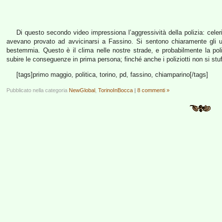
Di questo secondo video impressiona l’aggressività della polizia: celer
avevano provato ad avvicinarsi a Fassino. Si sentono chiaramente gli u
bestemmia. Questo è il clima nelle nostre strade, e probabilmente la pol
subire le conseguenze in prima persona; finché anche i poliziotti non si stufer
[tags]primo maggio, politica, torino, pd, fassino, chiamparino[/tags]
Pubblicato nella categoria
NewGlobal
,
TorinoInBocca
|
8 commenti »