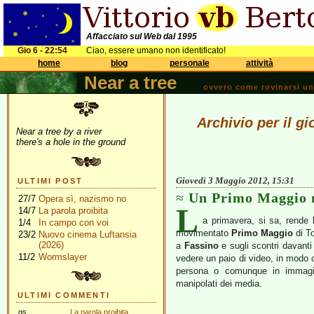
Affacciato sul Web dal 1995
Gio 6 - 22:54
Ciao, essere umano non identificato!
home
blog
personale
attività
Near a tree
ovvero come rovinarsi una 
Archivio per il g
Near a tree by a river
there's a hole in the ground
Giovedì 3 Maggio 2012, 15:31
ULTIMI POST
Un Primo Maggio 
27/7
Opera sì, nazismo no
L
14/7
La parola proibita
a primavera, si sa, rende l
1/4
In campo con voi
movimentato
Primo Maggio
di To
23/2
Nuovo cinema Luftansia
(2026)
a
Fassino
e sugli scontri davanti
11/2
Wormslayer
vedere un paio di video, in modo c
persona o comunque in immagini 
manipolati dei media.
ULTIMI COMMENTI
gs
La parola proibita