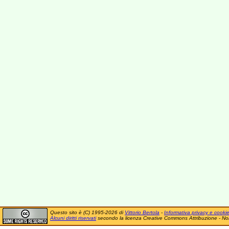
Questo sito è (C) 1995-2026 di
Vittorio Bertola
-
Informativa privacy e cooki
Alcuni diritti riservati
secondo la licenza Creative Commons Attribuzione - No