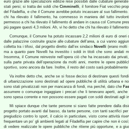
euro grazie alle speculazioni edilizie rese possibili dalle cubature generate
stati persi; si tratta dei soldi che
Cimminelli
, il fornitore Fiat vecchio pro
del Filadelfia, e che il Comune avrebbe potuto incassare al suo fallimento
chi ha rilevato il fallimento, ha commesso in maniera del tutto involont
permesso a chi ha rilevato il fallimento di andare in causa col Comune pres
più pagare questi 4,3 milioni. Ah, vi ho detto che chi ha rilevato il fallime
Comunque, il Comune ha potuto incassare 2,2 milioni di euro di oneri
dalle palazzine costruite grazie alle cubature dell’area, a cui vanno aggiun
colletta tra i tifosi, dal progetto diretto dall’ex sindaco
Novelli
(erano molti 
ma a quanto pare Novelli ha investito i soldi in titoli che sono andati 
Insomma, il Comune reinveste nell’opera ciò che ha incassato dai privat
sulla parte privata dell’operazione da molti anni, mentre le opere pubbl
sportivo, sono ancora da fare. Inoltre, il resto del costo sarà probabilment
Va inoltre detto che, anche se si fosse deciso di destinare questi fond
di urbanizzazione sono destinati ad opere pubbliche di utilità urbana e non 
sono stati privatizzati non per mancanza di fondi, ma perché, dato che
Fas
assumere o comunque ingaggiare i precari che li tenevano aperti, anche av
sono spesa corrente e non possono essere pagati con soldi destinati agli i
Mi spiace dunque che tante persone si siano fatte prendere dalla dis
progetto portato avanti dal basso, da tante persone, con tanti sacrifici pe
pregiudizio contro lo sport, il calcio in particolare, visto come attività ri
frequentare un po’ gli ambienti legati al Filadelfia per capire che non è così
di vedere realizzate le opere pubbliche che ritiene più opportune, e a giudi