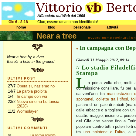
Affacciato sul Web dal 1995
Gio 6 - 8:18
Ciao, essere umano non identificato!
home
blog
personale
attività
Near a tree
ovvero come rovinarsi una 
In campagna con Bep
«
Near a tree by a river
Giovedì 31 Maggio 2012, 09:14
there's a hole in the ground
Lo stadio Filadelfia
Stampa
L
ULTIMI POST
a prima volta che, molti a
27/7
Opera sì, nazismo no
commissione consiliare, fu per l
14/7
La parola proibita
da vent’anni tra
manifestazioni d
1/4
In campo con voi
spontanei
,
collette tra i tifosi
,
fo
23/2
Nuovo cinema Luftansia
parlare di un paio di sabati (ma c
(2026)
dalle erbacce o a togliere con un c
11/2
Wormslayer
quattro maggio, insieme a perso
del Cile
che venne fino a Torino
popolare contro tutti i poteri fort
ULTIMI COMMENTI
tra
uno spintone e l’altro
, a r
gs
La parola proibita