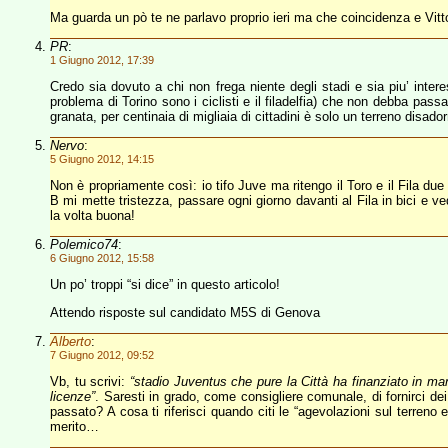
Ma guarda un pò te ne parlavo proprio ieri ma che coincidenza e Vitto
PR
:
1 Giugno 2012, 17:39
Credo sia dovuto a chi non frega niente degli stadi e sia piu’ intere
problema di Torino sono i ciclisti e il filadelfia) che non debba passar
granata, per centinaia di migliaia di cittadini è solo un terreno disad
Nervo
:
5 Giugno 2012, 14:15
Non è propriamente così: io tifo Juve ma ritengo il Toro e il Fila due 
B mi mette tristezza, passare ogni giorno davanti al Fila in bici e 
la volta buona!
Polemico74
:
6 Giugno 2012, 15:58
Un po’ troppi “si dice” in questo articolo!
Attendo risposte sul candidato M5S di Genova
Alberto
:
7 Giugno 2012, 09:52
Vb, tu scrivi:
“stadio Juventus che pure la Città ha finanziato in man
licenze”
. Saresti in grado, come consigliere comunale, di fornirci dei 
passato? A cosa ti riferisci quando citi le “agevolazioni sul terreno
merito…