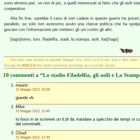
sono almeno pari, se non di più, a quelli interessati al fatto che gli asili 
cooperative.
Alla fin fine, sarebbe il caso di non cadere in queste guerre tra poveri
parallelo, se solo non avessimo avuto una classe politica che ha spolpa
giocare con l’informazione per metterci gli uni contro gli altri.
[tags]torino, toro, filadelfia, stadi, la stampa, asili, fiat[/tags]
This entry was posted on giovedì, Maggio 31st, 2012 at 9:14 am, and is filed under
through the
RSS 2.0
feed. Both comments and pings are currently closed.
10 commenti a “Lo stadio Filadelfia, gli asili e La Stam
mauriz
:
31 Maggio 2012, 10:58
grande vb
Mike
:
31 Maggio 2012, 11:46
Io fossi in te scriverei un tl;dr da mandare a specchio dei tempi in ca
del cimminelli.
Cloud
:
31 Maggio 2012, 12:49