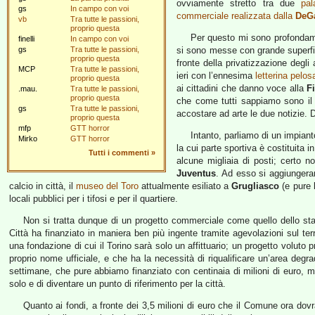
ovviamente stretto tra due
pa
gs
In campo con voi
commerciale realizzata dalla
DeG
vb
Tra tutte le passioni,
proprio questa
Per questo mi sono profondame
finelli
In campo con voi
gs
Tra tutte le passioni,
si sono messe con grande superfici
proprio questa
fronte della privatizzazione degl
MCP
Tra tutte le passioni,
ieri con l’ennesima
letterina pelos
proprio questa
ai cittadini che danno voce alla
Fi
.mau.
Tra tutte le passioni,
proprio questa
che come tutti sappiamo sono il 
gs
Tra tutte le passioni,
accostare ad arte le due notizie.
proprio questa
mfp
GTT horror
Intanto, parliamo di un impian
Mirko
GTT horror
la cui parte sportiva è costituita 
Tutti i commenti
»
alcune migliaia di posti; certo no
Juventus
. Ad esso si aggiungera
calcio in città, il
museo del Toro
attualmente esiliato a
Grugliasco
(e pure l
locali pubblici per i tifosi e per il quartiere.
Non si tratta dunque di un progetto commerciale come quello dello sta
Città ha finanziato in maniera ben più ingente tramite agevolazioni sul ter
una fondazione di cui il Torino sarà solo un affittuario; un progetto voluto p
proprio nome ufficiale, e che ha la necessità di riqualificare un’area degr
settimane, che pure abbiamo finanziato con centinaia di milioni di euro
solo e di diventare un punto di riferimento per la città.
Quanto ai fondi, a fronte dei 3,5 milioni di euro che il Comune ora dovr