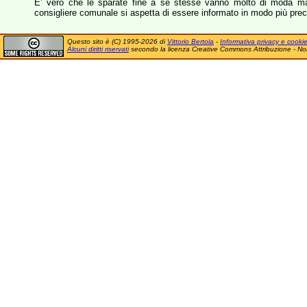
E’ vero che le sparate fine a sé stesse vanno molto di moda ma
consigliere comunale si aspetta di essere informato in modo più prec
Questo sito è (C) 1995-2026 di
Vittorio Bertola
-
Informativa privacy e cooki
Alcuni diritti riservati
secondo la licenza Creative Commons Attribuzione - No