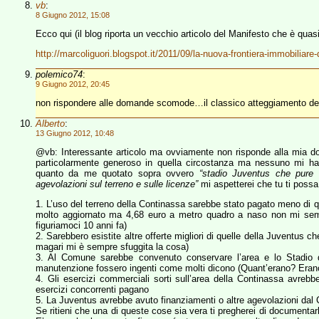
vb
:
8 Giugno 2012, 15:08
Ecco qui (il blog riporta un vecchio articolo del Manifesto che è quasi
http://marcoliguori.blogspot.it/2011/09/la-nuova-frontiera-immobiliare-
polemico74
:
9 Giugno 2012, 20:45
non rispondere alle domande scomode…il classico atteggiamento dei 
Alberto
:
13 Giugno 2012, 10:48
@vb: Interessante articolo ma ovviamente non risponde alla mia do
particolarmente generoso in quella circostanza ma nessuno mi h
quanto da me quotato sopra ovvero
“stadio Juventus che pure 
agevolazioni sul terreno e sulle licenze”
mi aspetterei che tu ti possa 
1. L’uso del terreno della Continassa sarebbe stato pagato meno di 
molto aggiornato ma 4,68 euro a metro quadro a naso non mi se
figuriamoci 10 anni fa)
2. Sarebbero esistite altre offerte migliori di quelle della Juventus
magari mi è sempre sfuggita la cosa)
3. Al Comune sarebbe convenuto conservare l’area e lo Stadio d
manutenzione fossero ingenti come molti dicono (Quant’erano? Erano 
4. Gli esercizi commerciali sorti sull’area della Continassa avrebb
esercizi concorrenti pagano
5. La Juventus avrebbe avuto finanziamenti o altre agevolazioni dal C
Se ritieni che una di queste cose sia vera ti pregherei di documentar