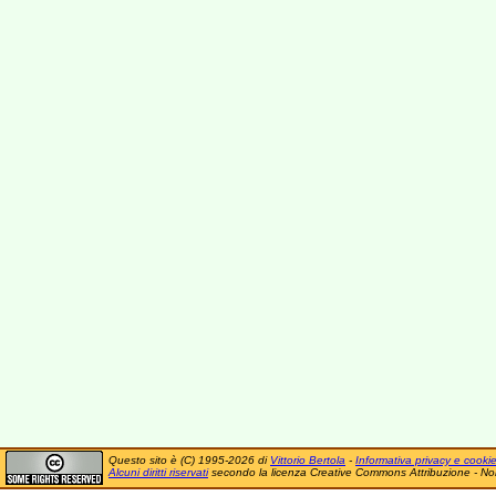
Questo sito è (C) 1995-2026 di
Vittorio Bertola
-
Informativa privacy e cooki
Alcuni diritti riservati
secondo la licenza Creative Commons Attribuzione - No