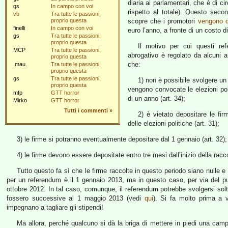
diaria ai parlamentari, che è di c
gs
In campo con voi
rispetto al totale). Questo seco
vb
Tra tutte le passioni,
proprio questa
scopre che i promotori
vengono da
finelli
In campo con voi
euro l’anno, a fronte di un costo d
gs
Tra tutte le passioni,
proprio questa
Il motivo per cui questi re
MCP
Tra tutte le passioni,
abrogativo è regolato da alcuni ar
proprio questa
che:
.mau.
Tra tutte le passioni,
proprio questa
gs
Tra tutte le passioni,
1) non è possibile svolgere un
proprio questa
vengono convocate le elezioni pol
mfp
GTT horror
di un anno (art. 34);
Mirko
GTT horror
Tutti i commenti
»
2) è vietato depositare le fi
delle elezioni politiche (art. 31);
3) le firme si potranno eventualmente depositare dal 1 gennaio (art. 32);
4) le firme devono essere depositate entro tre mesi dall’inizio della raccol
Tutto questo fa sì che le firme raccolte in questo periodo siano nulle e in
per un referendum è il 1 gennaio 2013, ma in questo caso, per via del pun
ottobre 2012. In tal caso, comunque, il referendum potrebbe svolgersi solta
fossero successive al 1 maggio 2013 (vedi
qui
). Si fa molto prima a vo
impegnano a tagliare gli stipendi!
Ma allora, perché qualcuno si dà la briga di mettere in piedi una cam