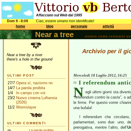
Affacciato sul Web dal 1995
Dom 9 - 8:09
Ciao, essere umano non identificato!
home
blog
personale
attività
Near a tree
ovvero come rovinarsi una 
Archivio per il g
Near a tree by a river
there's a hole in the ground
Mercoledì 18 Luglio 2012, 16:25
ULTIMI POST
I referendum antic
27/7
Opera sì, nazismo no
N
14/7
La parola proibita
egli ultimi giorni sta div
1/4
In campo con voi
“referendum contro la casta”
, o ad
23/2
Nuovo cinema Luftansia
(2026)
le firme. Per questo vorrei chiari
11/2
Wormslayer
una bufala!
I referendum che circolano,
parlamentari, sono due: uno, d
ULTIMI COMMENTI
prerogativa, mentre l’altro, dell’
U
gs
La parola proibita