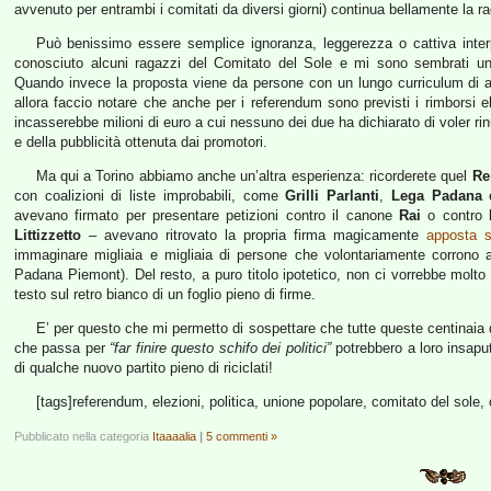
avvenuto per entrambi i comitati da diversi giorni) continua bellamente la r
Può benissimo essere semplice ignoranza, leggerezza o cattiva interp
conosciuto alcuni ragazzi del Comitato del Sole e mi sono sembrati un 
Quando invece la proposta viene da persone con un lungo curriculum di att
allora faccio notare che anche per i referendum sono previsti i rimborsi el
incasserebbe milioni di euro a cui nessuno dei due ha dichiarato di voler rin
e della pubblicità ottenuta dai promotori.
Ma qui a Torino abbiamo anche un’altra esperienza: ricorderete quel
Re
con coalizioni di liste improbabili, come
Grilli Parlanti
,
Lega Padana
avevano firmato per presentare petizioni contro il canone
Rai
o contro 
Littizzetto
– avevano ritrovato la propria firma magicamente
apposta so
immaginare migliaia e migliaia di persone che volontariamente corrono ai
Padana Piemont). Del resto, a puro titolo ipotetico, non ci vorrebbe molto 
testo sul retro bianco di un foglio pieno di firme.
E’ per questo che mi permetto di sospettare che tutte queste centinaia di 
che passa per
“far finire questo schifo dei politici”
potrebbero a loro insaputa
di qualche nuovo partito pieno di riciclati!
[tags]referendum, elezioni, politica, unione popolare, comitato del sole, 
Pubblicato nella categoria
Itaaaalia
|
5 commenti »