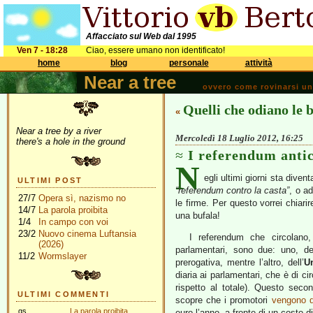
Affacciato sul Web dal 1995
Ven 7 - 18:28
Ciao, essere umano non identificato!
home
blog
personale
attività
Near a tree
ovvero come rovinarsi una 
Quelli che odiano le b
«
Near a tree by a river
Mercoledì 18 Luglio 2012, 16:25
there's a hole in the ground
I referendum antic
N
egli ultimi giorni sta div
ULTIMI POST
“referendum contro la casta”
, o ad
27/7
Opera sì, nazismo no
le firme. Per questo vorrei chiari
14/7
La parola proibita
una bufala!
1/4
In campo con voi
23/2
Nuovo cinema Luftansia
I referendum che circolano,
(2026)
parlamentari, sono due: uno, d
11/2
Wormslayer
prerogativa, mentre l’altro, dell’
U
diaria ai parlamentari, che è di c
rispetto al totale). Questo seco
ULTIMI COMMENTI
scopre che i promotori
vengono da
gs
La parola proibita
euro l’anno, a fronte di un costo d