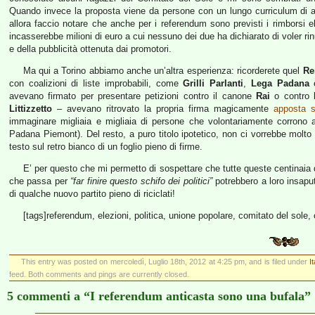
Quando invece la proposta viene da persone con un lungo curriculum di att
allora faccio notare che anche per i referendum sono previsti i rimborsi el
incasserebbe milioni di euro a cui nessuno dei due ha dichiarato di voler rin
e della pubblicità ottenuta dai promotori.
Ma qui a Torino abbiamo anche un’altra esperienza: ricorderete quel
Re
con coalizioni di liste improbabili, come
Grilli Parlanti
,
Lega Padana
avevano firmato per presentare petizioni contro il canone
Rai
o contro 
Littizzetto
– avevano ritrovato la propria firma magicamente
apposta so
immaginare migliaia e migliaia di persone che volontariamente corrono ai
Padana Piemont). Del resto, a puro titolo ipotetico, non ci vorrebbe molto 
testo sul retro bianco di un foglio pieno di firme.
E’ per questo che mi permetto di sospettare che tutte queste centinaia di 
che passa per
“far finire questo schifo dei politici”
potrebbero a loro insaputa
di qualche nuovo partito pieno di riciclati!
[tags]referendum, elezioni, politica, unione popolare, comitato del sole, 
This entry was posted on mercoledì, Luglio 18th, 2012 at 4:25 pm, and is filed under
I
feed. Both comments and pings are currently closed.
5 commenti a “I referendum anticasta sono una bufala”