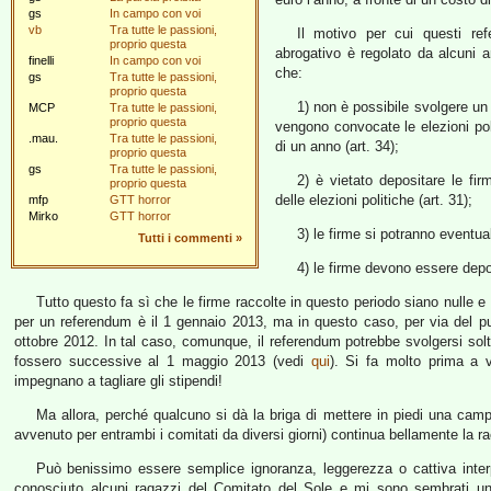
gs
In campo con voi
vb
Tra tutte le passioni,
Il motivo per cui questi re
proprio questa
abrogativo è regolato da alcuni ar
finelli
In campo con voi
che:
gs
Tra tutte le passioni,
proprio questa
1) non è possibile svolgere un
MCP
Tra tutte le passioni,
proprio questa
vengono convocate le elezioni pol
.mau.
Tra tutte le passioni,
di un anno (art. 34);
proprio questa
gs
Tra tutte le passioni,
2) è vietato depositare le fi
proprio questa
delle elezioni politiche (art. 31);
mfp
GTT horror
Mirko
GTT horror
3) le firme si potranno eventua
Tutti i commenti
»
4) le firme devono essere deposi
Tutto questo fa sì che le firme raccolte in questo periodo siano nulle e in
per un referendum è il 1 gennaio 2013, ma in questo caso, per via del pun
ottobre 2012. In tal caso, comunque, il referendum potrebbe svolgersi solta
fossero successive al 1 maggio 2013 (vedi
qui
). Si fa molto prima a vo
impegnano a tagliare gli stipendi!
Ma allora, perché qualcuno si dà la briga di mettere in piedi una cam
avvenuto per entrambi i comitati da diversi giorni) continua bellamente la r
Può benissimo essere semplice ignoranza, leggerezza o cattiva interp
conosciuto alcuni ragazzi del Comitato del Sole e mi sono sembrati un 