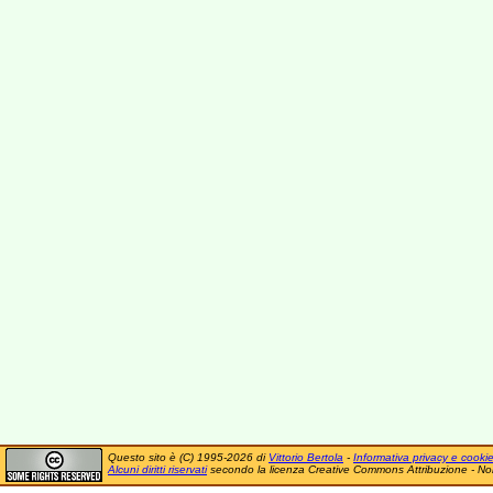
Questo sito è (C) 1995-2026 di
Vittorio Bertola
-
Informativa privacy e cooki
Alcuni diritti riservati
secondo la licenza Creative Commons Attribuzione - No