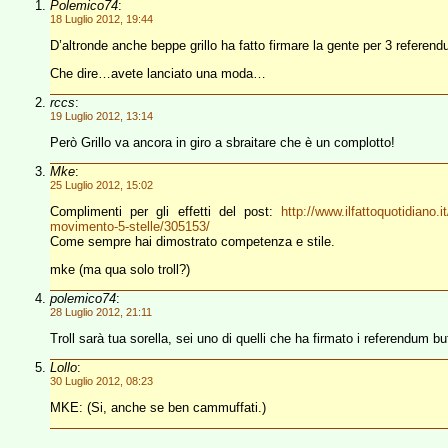
Polemico74
:
18 Luglio 2012, 19:44
D’altronde anche beppe grillo ha fatto firmare la gente per 3 refer
Che dire…avete lanciato una moda…
rccs
:
19 Luglio 2012, 13:14
Però Grillo va ancora in giro a sbraitare che è un complotto!
Mke
:
25 Luglio 2012, 15:02
Complimenti per gli effetti del post:
http://www.ilfattoquotidiano.i
movimento-5-stelle/305153/
Come sempre hai dimostrato competenza e stile.
mke (ma qua solo troll?)
polemico74
:
28 Luglio 2012, 21:11
Troll sarà tua sorella, sei uno di quelli che ha firmato i referendum buf
Lollo
:
30 Luglio 2012, 08:23
MKE: (Si, anche se ben cammuffati.)