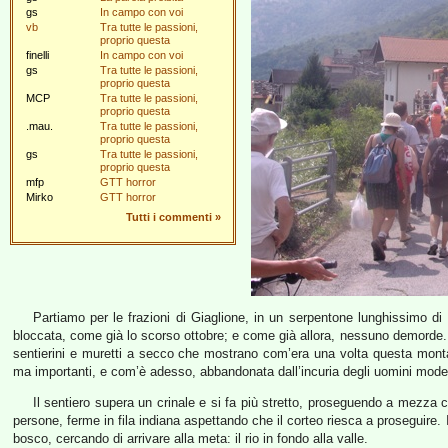
gs
In campo con voi
vb
Tra tutte le passioni,
proprio questa
finelli
In campo con voi
gs
Tra tutte le passioni,
proprio questa
MCP
Tra tutte le passioni,
proprio questa
.mau.
Tra tutte le passioni,
proprio questa
gs
Tra tutte le passioni,
proprio questa
mfp
GTT horror
Mirko
GTT horror
Tutti i commenti
»
Partiamo per le frazioni di Giaglione, in un serpentone lunghissimo di 
bloccata, come già lo scorso ottobre; e come già allora, nessuno demorde. 
sentierini e muretti a secco che mostrano com’era una volta questa monta
ma importanti, e com’è adesso, abbandonata dall’incuria degli uomini mode
Il sentiero supera un crinale e si fa più stretto, proseguendo a mezza 
persone, ferme in fila indiana aspettando che il corteo riesca a proseguire. I
bosco, cercando di arrivare alla meta: il rio in fondo alla valle.