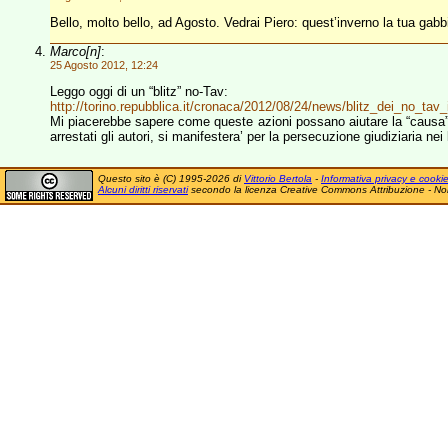
Bello, molto bello, ad Agosto. Vedrai Piero: quest’inverno la tua gabbia
Marco[n]
:
25 Agosto 2012, 12:24
Leggo oggi di un “blitz” no-Tav:
http://torino.repubblica.it/cronaca/2012/08/24/news/blitz_dei_no_tav
Mi piacerebbe sapere come queste azioni possano aiutare la “causa
arrestati gli autori, si manifestera’ per la persecuzione giudiziaria nei 
Questo sito è (C) 1995-2026 di
Vittorio Bertola
-
Informativa privacy e cooki
Alcuni diritti riservati
secondo la licenza Creative Commons Attribuzione - No