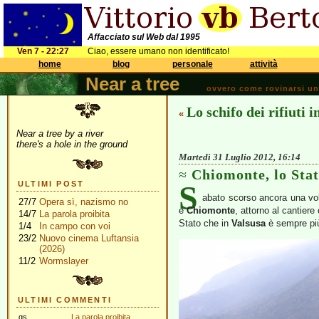
Affacciato sul Web dal 1995
Ven 7 - 22:27
Ciao, essere umano non identificato!
home
blog
personale
attività
Near a tree
ovvero come rovinarsi una 
Lo schifo dei rifiuti 
«
Near a tree by a river
there's a hole in the ground
Martedì 31 Luglio 2012, 16:14
Chiomonte, lo Stat
S
ULTIMI POST
abato scorso ancora una vol
27/7
Opera sì, nazismo no
e
Chiomonte
, attorno al cantiere
14/7
La parola proibita
Stato che in
Valsusa
è sempre più
1/4
In campo con voi
23/2
Nuovo cinema Luftansia
(2026)
11/2
Wormslayer
ULTIMI COMMENTI
gs
La parola proibita