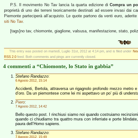
P.S. Il movimento No Tav lancia la quarta edizione di
Compra un pos
proprietà di uno dei terreni teoricamente destinati ad essere invasi dai ca
Piemonte parteciperà all’acquisto. Le quote partono da venti euro, aderit
siti No Tav
.
[tags]no tav, chiomonte, giaglione, valsusa, manifestazione, stato, poliz
This entry was posted on martedì, Luglio 31st, 2012 at 4:14 pm, and is filed under
Ne
RSS 2.0
feed. Both comments and pings are currently closed.
4 commenti a “Chiomonte, lo Stato in gabbia”
Stefano Randazzo
:
6 Agosto 2012, 15:14
Accidenti, Bertola, attraversa un rigagnolo profondo mezzo metro e 
d’oro. Da un piemontese come lei mi aspettavo un po’ più di underst
Piero
:
7 Agosto 2012, 14:42
Bello questo post. I rinchiusi siamo noi quando costruiamo recinzioni 
quando ci chiudiamo tra quattro mura con inferriate e porte blindate, 
paura dell’Homo sapiens.
Stefano Randazzo
:
7 Agosto 2012, 15:49