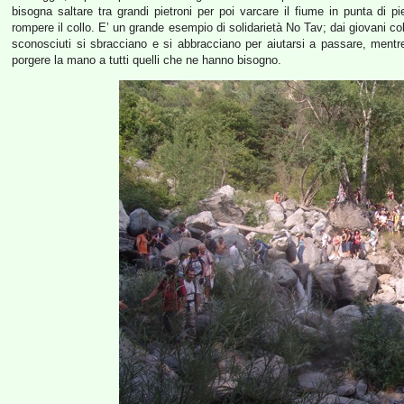
bisogna saltare tra grandi pietroni per poi varcare il fiume in punta di pi
rompere il collo. E’ un grande esempio di solidarietà No Tav; dai giovani col 
sconosciuti si sbracciano e si abbracciano per aiutarsi a passare, mentre
porgere la mano a tutti quelli che ne hanno bisogno.