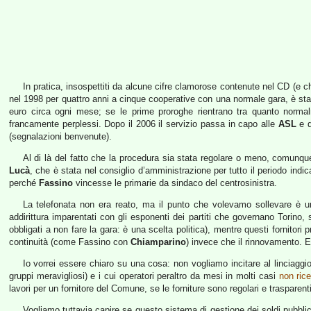
In pratica, insospettiti da alcune cifre clamorose contenute nel CD (e ch
nel 1998 per quattro anni a cinque cooperative con una normale gara, è stat
euro circa ogni mese; se le prime proroghe rientrano tra quanto normalm
francamente perplessi. Dopo il 2006 il servizio passa in capo alle
ASL
e q
(segnalazioni benvenute).
Al di là del fatto che la procedura sia stata regolare o meno, comunque
Lucà
, che è stata nel consiglio d’amministrazione per tutto il periodo indi
perché
Fassino
vincesse le primarie da sindaco del centrosinistra.
La telefonata non era reato, ma il punto che volevamo sollevare è un 
addirittura imparentati con gli esponenti dei partiti che governano Torino
obbligati a non fare la gara: è una scelta politica), mentre questi fornitori p
continuità (come Fassino con
Chiamparino
) invece che il rinnovamento. E
Io vorrei essere chiaro su una cosa: non vogliamo incitare al linciagg
gruppi meravigliosi) e i cui operatori peraltro da mesi in molti casi
non ric
lavori per un fornitore del Comune, se le forniture sono regolari e trasparenti
Vogliamo tuttavia capire se questo sistema di gestione dei soldi pubblic