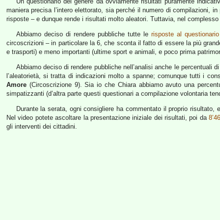
Un questionario del genere dà ovviamente risultati puramente indicati
maniera precisa l’intero elettorato, sia perché il numero di compilazioni, in
risposte – e dunque rende i risultati molto aleatori. Tuttavia, nel complesso
Abbiamo deciso di rendere pubbliche tutte le
risposte al questionario
circoscrizioni – in particolare la 6, che sconta il fatto di essere la più gran
e trasporti) e meno importanti (ultime sport e animali, e poco prima patrimon
Abbiamo deciso di rendere pubbliche nell’analisi anche le percentuali di 
l’aleatorietà, si tratta di indicazioni molto a spanne; comunque tutti i 
Amore
(Circoscrizione 9). Sia io che Chiara abbiamo avuto una percentu
simpatizzanti (d’altra parte questi questionari a compilazione volontaria tend
Durante la serata, ogni consigliere ha commentato il proprio risultato, e
Nel video potete ascoltare la presentazione iniziale dei risultati, poi da
8’46
gli interventi dei cittadini.