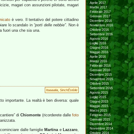
Aprile 2017
micizie, magari con assunzioni pilotate, magari
Marzo 2017
Febbraio 2017
Gennaio 2017
nicato
è vero. Il tentativo del potere cittadino
Dicembre 2016
bbiare lo scandalo in
“porti delle nebbie”
. Non è
Novembre 2016
Ottobre 2016
a fuori una che sia una.
Settembre 2016
Agosto 2016
Luglio 2016
Giugno 2016
Maggio 2016
Aprile 2016
Marzo 2016
Febbraio 2016
Gennaio 2016
Dicembre 2015
Novembre 2015
Ottobre 2015
Settembre 2015
Itaaaalia
,
SinchËstèile
Agosto 2015
Luglio 2015
to importante. La realtà è ben diversa: quale
Giugno 2015
Maggio 2015
Marzo 2015
“cantiere” di
Chiomonte
(ricorderete dalle
foto
Febbraio 2015
Gennaio 2015
ganizzata.
Dicembre 2014
Novembre 2014
a cominciare dalle famiglie
Martina
e
Lazzaro
,
Ottobre 2014