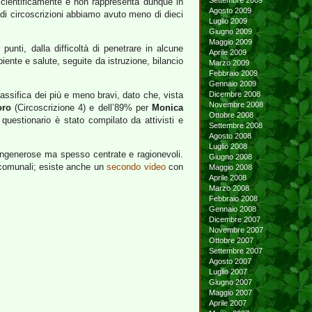
Settembre 2009
 scientificamente e non rappresenta dunque in
Agosto 2009
o di circoscrizioni abbiamo avuto meno di dieci
Luglio 2009
Giugno 2009
Maggio 2009
punti, dalla difficoltà di penetrare in alcune
Aprile 2009
mbiente e salute, seguite da istruzione, bilancio
Marzo 2009
Febbraio 2009
Gennaio 2009
lassifica dei più e meno bravi, dato che, vista
Dicembre 2008
Novembre 2008
oro
(Circoscrizione 4) e dell’89% per
Monica
Ottobre 2008
uestionario è stato compilato da attivisti e
Settembre 2008
Agosto 2008
Luglio 2008
 e ingenerose ma spesso centrate e ragionevoli.
Giugno 2008
 comunali; esiste anche un
secondo video
con
Maggio 2008
Aprile 2008
Marzo 2008
Febbraio 2008
Gennaio 2008
Dicembre 2007
Novembre 2007
Ottobre 2007
Settembre 2007
Agosto 2007
Luglio 2007
Giugno 2007
Maggio 2007
Aprile 2007