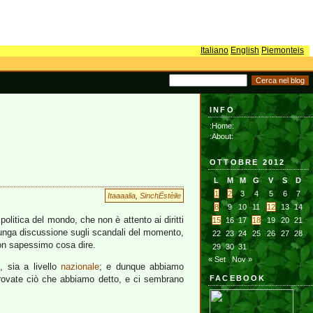
Italiano
English
Piemonteis
INFO
:Home:
:About:
OTTOBRE 2012
L
M
M
G
V
S
D
1
2
3
4
5
6
7
Itaaaalia
,
SinchËstèile
8
9
10
11
12
13
14
olitica del mondo, che non è attento ai diritti
15
16
17
18
19
20
21
lunga discussione sugli scandali del momento,
22
23
24
25
26
27
28
 non sapessimo cosa dire.
29
30
31
« Set
Nov »
e
, sia a livello
nazionale
; e dunque abbiamo
 trovate ciò che abbiamo detto, e ci sembrano
FACEBOOK