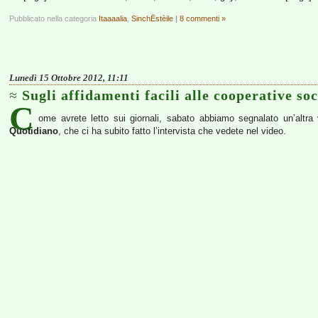
Pubblicato nella categoria
Itaaaalia
,
SinchËstèile
|
8 commenti »
Lunedì 15 Ottobre 2012, 11:11
Sugli affidamenti facili alle cooperative soc
C
ome avrete letto sui giornali, sabato abbiamo segnalato un’altra 
Quotidiano
, che ci ha subito fatto l’intervista che vedete nel video.