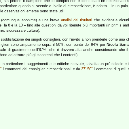
vi, sia perché il campione che lo compila non è identificato né selezionato
 particolare quando si scende a livello di circoscrizione, è ridotto – in un pai
 le osservazioni emerse sono state utili.
(comunque anonime) e una breve
analisi dei risultati
che evidenzia alcuni 
de, la 8 e la 10 – fino alle questioni da voi ritenute più importanti (in primis a
io, sicurezza e cultura).
soddisfazione dei singoli consiglieri, con l’invito a non prenderle come una c
consiglieri sono ampiamente sopra il 50%, con punte del 94% per
Nicola Sant
ale di gradimento dell’87%, che è davvero alta anche considerando che il q
ono ad attrarre più gli scontenti che i contenti).
 in particolare i suggerimenti e le critiche ricevute, talvolta un po’ ridicole
”
i commenti dei consiglieri circoscrizionali e da
37′ 50″
i commenti di quelli