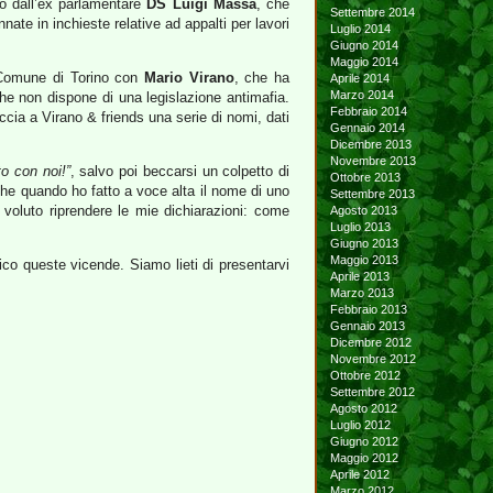
to dall’ex parlamentare
DS Luigi Massa
, che
Settembre 2014
ate in inchieste relative ad appalti per lavori
Luglio 2014
Giugno 2014
Maggio 2014
Comune di Torino con
Mario Virano
, che ha
Aprile 2014
Marzo 2014
he non dispone di una legislazione antimafia.
Febbraio 2014
ccia a Virano & friends una serie di nomi, dati
Gennaio 2014
Dicembre 2013
Novembre 2013
o con noi!”
, salvo poi beccarsi un colpetto di
Ottobre 2013
he quando ho fatto a voce alta il nome di uno
Settembre 2013
voluto riprendere le mie dichiarazioni: come
Agosto 2013
Luglio 2013
Giugno 2013
Maggio 2013
co queste vicende. Siamo lieti di presentarvi
Aprile 2013
Marzo 2013
Febbraio 2013
Gennaio 2013
Dicembre 2012
Novembre 2012
Ottobre 2012
Settembre 2012
Agosto 2012
Luglio 2012
Giugno 2012
Maggio 2012
Aprile 2012
Marzo 2012