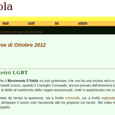
help
stuff
biz
admin
brillante carriera in Italia
ese di Ottobre 2012
iritti LGBT
che il
Movimento 5 Stelle
sa solo protestare, che non ha una visione etica e p
to lunedì scorso, quando il Consiglio Comunale, ancora provato dall’ennesima 
ivi al diritto al matrimonio delle coppie omosessuali, molti si aspettavano che
ntato da tempo la questione, sia a livello
comunale
, sia a livello
regional
 dichiarare il nostro voto favorevole alle tre proposte sul tavolo. Nel video
rispetto.