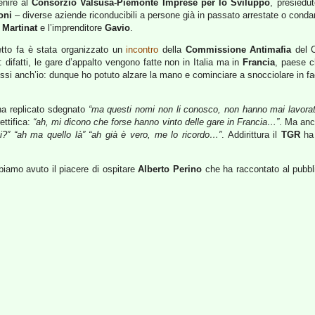
enire al
Consorzio Valsusa-Piemonte Imprese per lo Sviluppo
, presiedu
oni
– diverse aziende riconducibili a persone già in passato arrestate o condann
o
Martinat
e l’imprenditore
Gavio
.
etto fa è stata organizzato un
incontro
della
Commissione Antimafia
del 
 difatti, le gare d’appalto vengono fatte non in Italia ma in
Francia
, paese c
fossi anch’io: dunque ho potuto alzare la mano e cominciare a snocciolare in fa
 ha replicato sdegnato
“ma questi nomi non li conosco, non hanno mai lavorat
ttifica:
“ah, mi dicono che forse hanno vinto delle gare in Francia…”
. Ma anc
i?” “ah ma quello là” “ah già è vero, me lo ricordo…”
. Addirittura il
TGR
ha 
biamo avuto il piacere di ospitare
Alberto Perino
che ha raccontato al pubbli