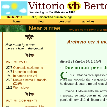
Wandering on the Web since 1995
Thu 6 - 9:39
Hello, unidentified human being!
home
blog
personal
activities
Near a tree
ovvero come rovinarsi una 
Archivio per il m
Near a tree by a river
there's a hole in the ground
Giovedì 18 Ottobre 2012, 09:43
ULTIMI POST
Due minuti per i d
27/7
Opera sì, nazismo no
C
14/7
La parola proibita
hi ci attacca dice spesso 
1/4
In campo con voi
e alle pari opportunità. Per ques
23/2
Nuovo cinema Luftansia
(2026)
ha dovuto discutere tre atti relat
11/2
Wormslayer
Invece il Movimento ha affro
impiegato soltanto due minuti per
parole di normalità, di libertà e di 
ULTIMI COMMENTI
gs
La parola proibita