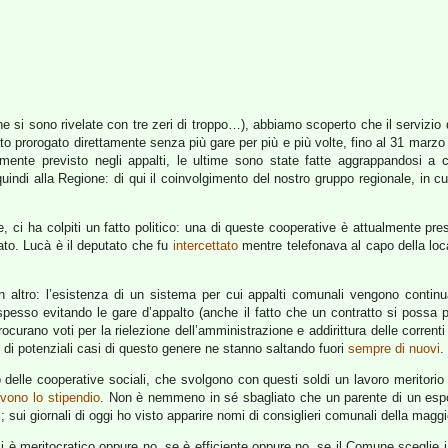
e si sono rivelate con tre zeri di troppo…), abbiamo scoperto che il servizio 
o prorogato direttamente senza più gare per più e più volte, fino al 31 marzo 2
ente previsto negli appalti, le ultime sono state fatte aggrappandosi a c
uindi alla Regione: di qui il coinvolgimento del nostro gruppo regionale, in c
, ci ha colpiti un fatto politico: una di queste cooperative è attualmente pr
cato. Lucà è il deputato che fu
intercettato
mentre telefonava al capo della loc
altro: l’esistenza di un sistema per cui appalti comunali vengono continuam
, spesso evitando le gare d’appalto (anche il fatto che un contratto si possa
rocurano voti per la rielezione dell’amministrazione e addirittura delle correnti 
 di potenziali casi di questo genere ne stanno saltando fuori
sempre di nuovi
.
io delle cooperative sociali, che svolgono con questi soldi un lavoro meritor
evono lo stipendio
. Non è nemmeno in sé sbagliato che un parente di un espon
; sui giornali di oggi ho visto apparire nomi di consiglieri comunali della maggio
i è meritocratico oppure no, se è efficiente oppure no, se il Comune sceglie i 