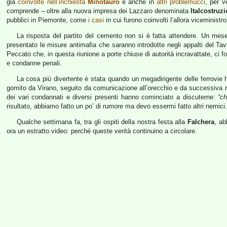
già
coinvolte nell’inchiesta
Minotauro
e anche in
altri problemucci
, per v
comprende – oltre alla nuova impresa dei Lazzaro denominata
Italcostruzi
pubblici in Piemonte, come
i casi
in cui furono coinvolti l’allora viceministr
La risposta del partito del cemento non si è fatta attendere. Un mes
presentato le misure antimafia che saranno introdotte negli appalti del Tav:
Peccato che, in questa riunione a porte chiuse di autorità incravattate, ci 
e condanne penali.
La cosa più divertente è stata quando un megadirigente delle ferrovie
gomito da Virano, seguito da comunicazione all’orecchio e da successiva re
dei vari condannati e diversi presenti hanno cominciato a discuterne:
“ch
risultato, abbiamo fatto un po’ di rumore ma devo essermi fatto altri nemici.
Qualche settimana fa, tra gli ospiti della nostra festa alla
Falchera
, ab
ora un estratto video: perché queste verità continuino a circolare.