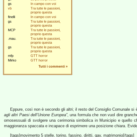
gs
In campo con voi
vb
Tra tutte le passioni,
proprio questa
finelli
In campo con voi
gs
Tra tutte le passioni,
proprio questa
MCP
Tra tutte le passioni,
proprio questa
.mau.
Tra tutte le passioni,
proprio questa
gs
Tra tutte le passioni,
proprio questa
mfp
GTT horror
Mirko
GTT horror
Tutti i commenti
»
Eppure, così non è secondo gli altri; il resto del Consiglio Comunale si è
agli altri Paesi dell’Unione Europea”
, una formula che non vuol dire granché
omosessuali di svolgere una cerimonia simbolica in Municipio e quello ch
maggioranza spaccata e incapace di esprimere una posizione chiara. Evident
[tags]movimento 5 stelle, torino, fassino, diritti, gay, matrimonio[/tags]