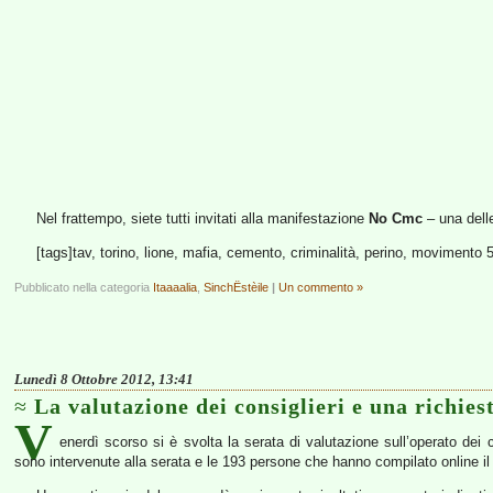
Nel frattempo, siete tutti invitati alla manifestazione
No Cmc
– una dell
[tags]tav, torino, lione, mafia, cemento, criminalità, perino, movimento 5
Pubblicato nella categoria
Itaaaalia
,
SinchËstèile
|
Un commento »
Lunedì 8 Ottobre 2012, 13:41
La valutazione dei consiglieri e una richies
V
enerdì scorso si è svolta la serata di valutazione sull’operato dei 
sono intervenute alla serata e le 193 persone che hanno compilato online il