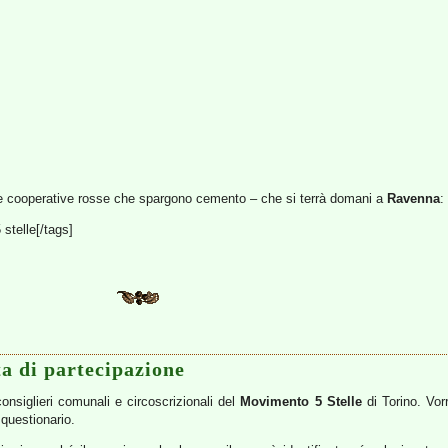
e cooperative rosse che spargono cemento – che si terrà domani a
Ravenna
:
 stelle[/tags]
ta di partecipazione
consiglieri comunali e circoscrizionali del
Movimento 5 Stelle
di Torino. Vor
 questionario.