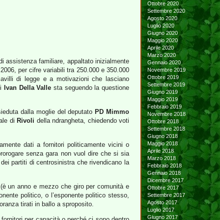
Ottobre 2020
Settembre 2020
Agosto 2020
Luglio 2020
Giugno 2020
Maggio 2020
Aprile 2020
Marzo 2020
di assistenza familiare, appaltato inizialmente
Gennaio 2020
006, per cifre variabili tra 250.000 e 350.000
Novembre 2019
Ottobre 2019
avilli di legge e a motivazioni che lasciano
Settembre 2019
ui
Ivan Della Valle
sta seguendo la questione
Giugno 2019
Maggio 2019
Febbraio 2019
esieduta dalla moglie del deputato
PD Mimmo
Novembre 2018
ale di
Rivoli
della ndrangheta, chiedendo voti
Ottobre 2018
Settembre 2018
Giugno 2018
Maggio 2018
ente dati a fornitori politicamente vicini o
Aprile 2018
 prorogare senza gara non vuol dire che si sia
Marzo 2018
dei partiti di centrosinistra che rivendicano la
Febbraio 2018
Gennaio 2018
Dicembre 2017
io (è un anno e mezzo che giro per comunità e
Ottobre 2017
ente politico, o l’esponente politico stesso,
Settembre 2017
Agosto 2017
ranza tirati in ballo a sproposito.
Luglio 2017
Giugno 2017
fornitori per capacità o perché ci sono dentro