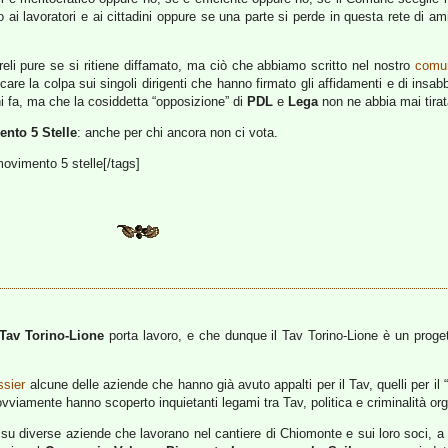
 ai lavoratori e ai cittadini oppure se una parte si perde in questa rete di a
i pure se si ritiene diffamato, ma ciò che abbiamo scritto nel nostro
comu
icare la colpa sui singoli dirigenti che hanno firmato gli affidamenti e di insa
i fa, ma che la cosiddetta “opposizione” di
PDL
e
Lega
non ne abbia mai tirat
nto 5 Stelle
: anche per chi ancora non ci vota.
movimento 5 stelle[/tags]
Tav Torino-Lione
porta lavoro, e che dunque il Tav Torino-Lione è un proget
ssier
alcune delle aziende che hanno già avuto appalti per il Tav, quelli per il 
ovviamente hanno scoperto inquietanti legami tra Tav, politica e criminalità or
no su diverse aziende che lavorano nel cantiere di Chiomonte e sui loro soci, 