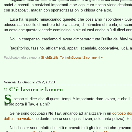
amici e parenti in posizioni importanti e se ogni euro speso viene destinato
con subappalti, magari con sponsorizzazioni o chissà che altro.
Lucà ha risposto minacciando querele: che possiamo rispondere? Querel
adesso sarà quello di mettere tutto a tacere, di intimidire chi parla, di scar
un caso che queste vicende comincino in alcuni casi anche più di dieci ann
Noi, in compenso, crediamo di avere dimostrato tutta l’utilità del
Movime
[tags]torino, fassino, affidamenti, appalti, scandalo, cooperative, lucà, 
Pubblicato nella categoria
SinchËstèile
,
TorinoInBocca
|
2 commenti »
Venerdì 12 Ottobre 2012, 13:13
C’è lavoro e lavoro
S
pesso si dice che di questi tempi è importante dare lavoro, e che il
lavoro porta il Tav, e a chi?
Se ne sono occupati i
No Tav
, andando ad analizzare in un
corposo do
dell’ultima visita
che dentro non ci sono quasi lavori, solo tanta polizia). E 
Nel dossier sono infatti descritti e provati tutti gli elementi che grava